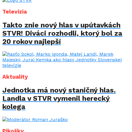
Televízia
Takto znie nový hlas v upútavkách
STVR! Diváci rozhodli, ktorý bol za
20 rokov najlepší
Aktuality
Jednotka má nový staničný hlas.
Landla v STVR vymenil herecký
kolega
Pikošky