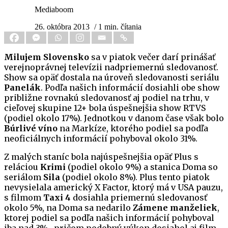
Mediaboom
26. októbra 2013
/ 1 min. čítania
Milujem Slovensko
sa v piatok večer darí prinášať
verejnoprávnej televízii nadpriemernú sledovanosť.
Show sa opäť dostala na úroveň sledovanosti seriálu
Panelák
. Podľa našich informácií dosiahli obe show
približne rovnakú sledovanosť aj podiel na trhu, v
cieľovej skupine 12+ bola úspešnejšia show RTVS
(podiel okolo 17%). Jednotkou v danom čase však bolo
Búrlivé víno
na Markíze, ktorého podiel sa podľa
neoficiálnych informácií pohyboval okolo 31%.
Z malých staníc bola najúspešnejšia opäť Plus s
reláciou
Krimi
(podiel okolo 9%) a stanica Doma so
seriálom
Sila
(podiel okolo 8%). Plus tento piatok
nevysielala americký X Factor, ktorý má v USA pauzu,
s filmom
Taxi 4
dosiahla priemernú sledovanosť
okolo 5%, na Doma sa nedarilo
Zámene manželiek
,
ktorej podiel sa podľa našich informácií pohyboval