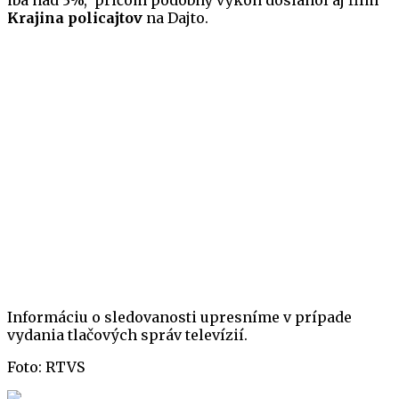
iba nad 3%, pričom podobný výkon dosiahol aj film
Krajina policajtov
na Dajto.
Informáciu o sledovanosti upresníme v prípade
vydania tlačových správ televízií.
Foto: RTVS