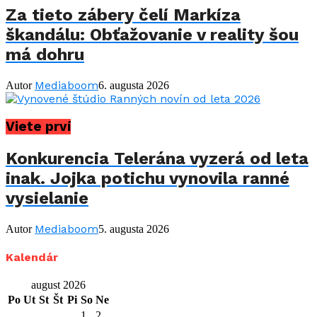
Za tieto zábery čelí Markíza
škandálu: Obťažovanie v reality šou
má dohru
Mediaboom
Autor
6. augusta 2026
Viete prví
Konkurencia Telerána vyzerá od leta
inak. Jojka potichu vynovila ranné
vysielanie
Mediaboom
Autor
5. augusta 2026
Kalendár
august 2026
Po
Ut
St
Št
Pi
So
Ne
1
2