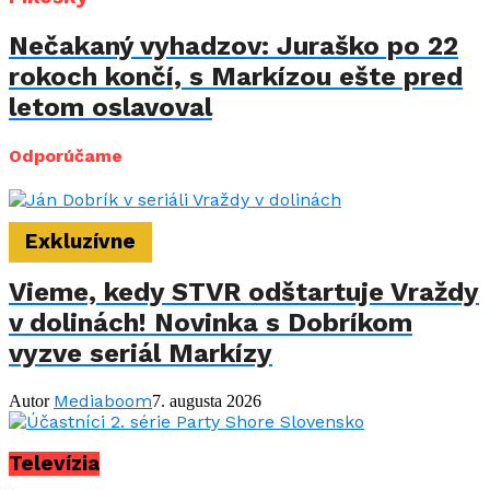
Nečakaný vyhadzov: Juraško po 22
rokoch končí, s Markízou ešte pred
letom oslavoval
Odporúčame
Exkluzívne
Vieme, kedy STVR odštartuje Vraždy
v dolinách! Novinka s Dobríkom
vyzve seriál Markízy
Mediaboom
Autor
7. augusta 2026
Televízia