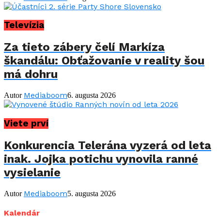
Televízia
Za tieto zábery čelí Markíza
škandálu: Obťažovanie v reality šou
má dohru
Mediaboom
Autor
6. augusta 2026
Viete prví
Konkurencia Telerána vyzerá od leta
inak. Jojka potichu vynovila ranné
vysielanie
Mediaboom
Autor
5. augusta 2026
Kalendár