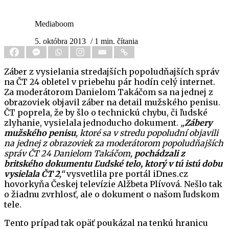
Mediaboom
5. októbra 2013
/ 1 min. čítania
Záber z vysielania stredajších popoludňajších správ
na ČT 24 obletel v priebehu pár hodín celý internet.
Za moderátorom Danielom Takáčom sa na jednej z
obrazoviek objavil záber na detail mužského penisu.
ČT poprela, že by šlo o technickú chybu, či ľudské
zlyhanie, vysielala jednoducho dokument.
„
Zábery
mužského penisu
, ktoré sa v stredu popoludní objavili
na jednej z obrazoviek za moderátorom popoludňajších
správ ČT 24 Danielom Takáčom,
pochádzali z
britského dokumentu Ľudské telo, ktorý v tú istú dobu
vysielala ČT 2
,“
vysvetlila pre portál iDnes.cz
hovorkyňa Českej televízie Alžbeta Plívová. Nešlo tak
o žiadnu zvrhlosť, ale o dokument o našom ľudskom
tele.
Tento prípad tak opäť poukázal na tenkú hranicu