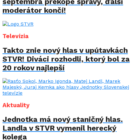
septembra prekope správy, ďalší
moderátor končí!
Televízia
Takto znie nový hlas v upútavkách
STVR! Diváci rozhodli, ktorý bol za
20 rokov najlepší
Aktuality
Jednotka má nový staničný hlas.
Landla v STVR vymenil herecký
kolega