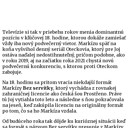
Televízie si tak v priebehu rokov menia dominantnú
pozíciu v kľúčovej 18. hodine, ktorou dokáže zamiešať
vždy iba nový podvečerný vietor. Markízu späť na
koňa vyšvihol denný seriál Oteckovia, ktorý pre Joj
ostáva naďalej nedostihnuteľný, pričom podobne, ako
v roku 2019, aj na začiatku roka 2021 chystá novú
podvečernú konkurenciu, s ktorou proti Oteckom
zabojuje.
Na 18. hodinu sa pritom vracia niekdajší formát
Markízy
Bez servítky
, ktorý vychádza z rovnakej
zahraničnej licencie ako česká šou Prostřeno. Práve
tú Joj vytiahla toto leto a následne s ňou pokračovala
na jeseň, keď zakúpila licenciu na originálny formát
po tom, čo sa ho Markíza vzdala.
Od budúceho roka tak dôjde ku kurióznej situácii keď
sa formát s názvom Bez servítky presunie z Markízy