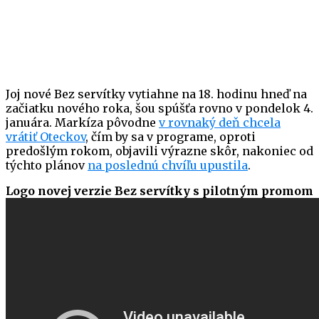
Joj nové Bez servítky vytiahne na 18. hodinu hneď na
začiatku nového roka, šou spúšťa rovno v pondelok 4.
januára. Markíza pôvodne
v rovnaký deň chcela
vrátiť Oteckov
, čím by sa v programe, oproti
predošlým rokom, objavili výrazne skôr, nakoniec od
týchto plánov
na poslednú chvíľu upustila
.
Logo novej verzie Bez servítky s pilotným promom