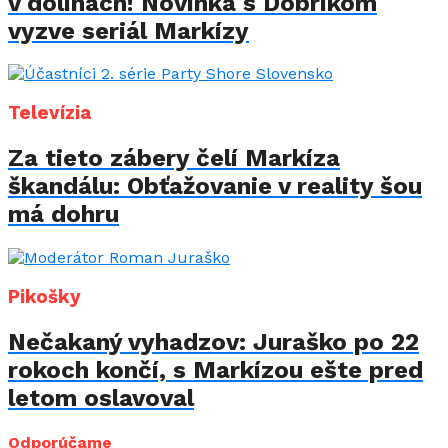
v dolinách! Novinka s Dobríkom
vyzve seriál Markízy
Televízia
Za tieto zábery čelí Markíza
škandálu: Obťažovanie v reality šou
má dohru
Pikošky
Nečakaný vyhadzov: Juraško po 22
rokoch končí, s Markízou ešte pred
letom oslavoval
Odporúčame