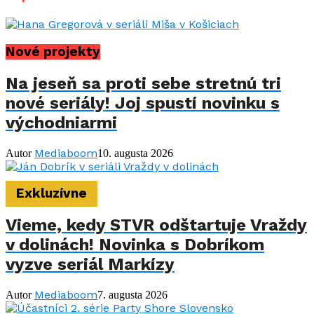
Nové projekty
Na jeseň sa proti sebe stretnú tri
nové seriály! Joj spustí novinku s
východniarmi
Mediaboom
Autor
10. augusta 2026
Exkluzívne
Vieme, kedy STVR odštartuje Vraždy
v dolinách! Novinka s Dobríkom
vyzve seriál Markízy
Mediaboom
Autor
7. augusta 2026