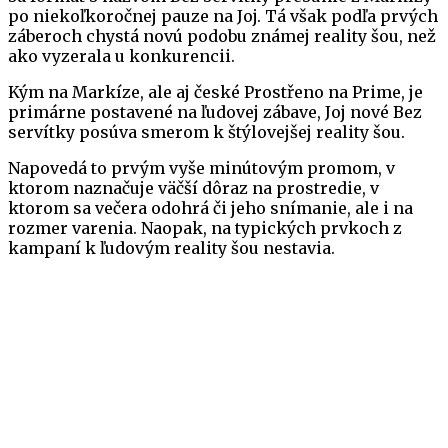
po niekoľkoročnej pauze na Joj. Tá však podľa prvých
záberoch chystá novú podobu známej reality šou, než
ako vyzerala u konkurencii.
Kým na Markíze, ale aj české Prostřeno na Prime, je
primárne postavené na ľudovej zábave, Joj nové Bez
servítky posúva smerom k štýlovejšej reality šou.
Napovedá to prvým vyše minútovým promom, v
ktorom naznačuje väčší dôraz na prostredie, v
ktorom sa večera odohrá či jeho snímanie, ale i na
rozmer varenia. Naopak, na typických prvkoch z
kampaní k ľudovým reality šou nestavia.