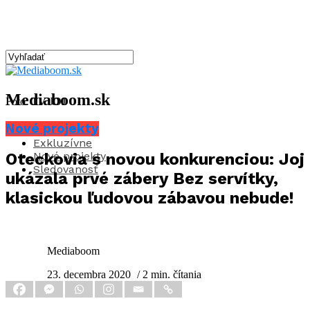
Mediaboom.sk
Foto: TV JOJ
Nové projekty
Aktuality
Exkluzívne
Nové projekty
Oteckovia s novou konkurenciou: Joj
Sledovanosť
ukázala prvé zábery Bez servítky,
klasickou ľudovou zábavou nebude!
Mediaboom
23. decembra 2020
/ 2 min. čítania