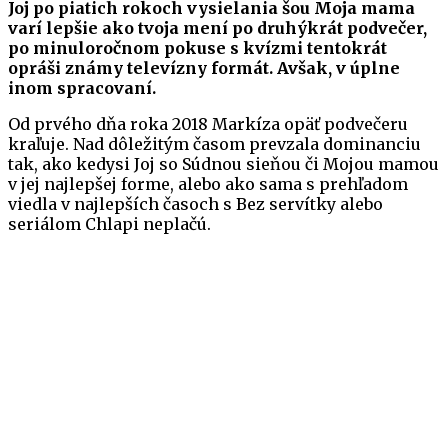
Joj po piatich rokoch vysielania šou Moja mama
varí lepšie ako tvoja mení po druhýkrát podvečer,
po minuloročnom pokuse s kvízmi tentokrát
opráši známy televízny formát. Avšak, v úplne
inom spracovaní.
Od prvého dňa roka 2018 Markíza opäť podvečeru
kraľuje. Nad dôležitým časom prevzala dominanciu
tak, ako kedysi Joj so Súdnou sieňou či Mojou mamou
v jej najlepšej forme, alebo ako sama s prehľadom
viedla v najlepších časoch s Bez servítky alebo
seriálom Chlapi neplačú.