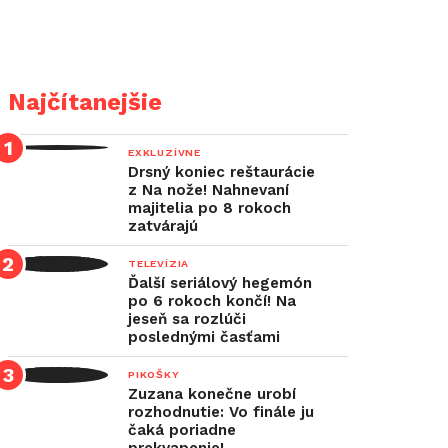
Najčítanejšie
EXKLUZÍVNE
Drsný koniec reštaurácie
z Na nože! Nahnevaní
majitelia po 8 rokoch
zatvárajú
TELEVÍZIA
Ďalší seriálový hegemón
po 6 rokoch končí! Na
jeseň sa rozlúči
poslednými časťami
PIKOŠKY
Zuzana konečne urobí
rozhodnutie: Vo finále ju
čaká poriadne