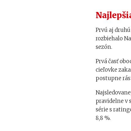
Najlepši
Prvú aj druhú
rozbiehalo N
sezón.
Prvá časť obo
cieľovke zaka
postupne rást
Najsledovane
pravidelne v 
série s ratin
8,8 %.