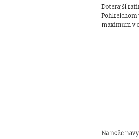
Doterajší ra
Pohlreichom 
maximum v ob
Na nože navy