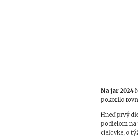
Na jar 2024
N
pokorilo rovno
Hneď prvý diel
podielom na 
cieľovke, o tý