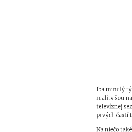
Iba minulý tý
reality šou n
televíznej se
prvých častí t
Na niečo tak