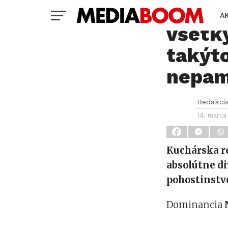
Na nož
A
všetky
takýto
nepam
Redakci
14. marca
Kuchárska r
absolútne d
pohostinstve
Dominancia