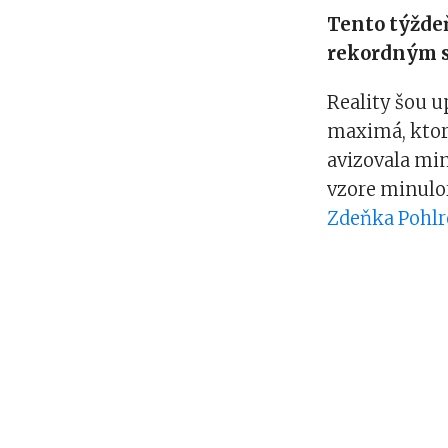
Tento týždeň
rekordným 
Reality šou u
maximá, ktoré
avizovala mi
vzore minulo
Zdeňka Pohlr