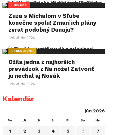
PIKOŠKY
Zuza s Michalom v Sľube
konečne spolu! Zmarí ich plány
zvrat podobný Dunaju?
26. JÚNA 2026
EXKLUZÍVNE
Ožila jedna z najhorších
prevádzok z Na nože! Zatvoriť
ju nechal aj Novák
26. JÚNA 2026
Kalendár
jún 2026
Po
Ut
St
Št
Pi
So
Ne
6
1
2
3
4
5
7