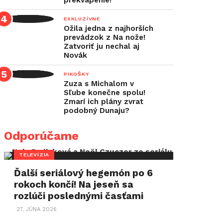
prekvapenie!
EXKLUZÍVNE
Ožila jedna z najhorších
prevádzok z Na nože!
Zatvoriť ju nechal aj
Novák
PIKOŠKY
Zuza s Michalom v
Sľube konečne spolu!
Zmarí ich plány zvrat
podobný Dunaju?
Odporúčame
TELEVÍZIA
Ďalší seriálový hegemón po 6
rokoch končí! Na jeseň sa
rozlúči poslednými časťami
27. JÚNA 2026