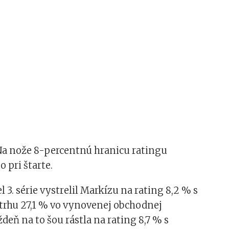
a nože 8-percentnú hranicu ratingu
 pri štarte.
 3. série vystrelil Markízu na rating 8,2 % s
trhu 27,1 % vo vynovenej obchodnej
ždeň na to šou rástla na rating 8,7 % s