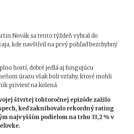
rtin Novák sa tento týždeň vybral do
aja, kde navštívil na prvý pohľad bezchybný
plno hostí, dobré jedlá aj fungujúcu
eňom úrazu však boli vzťahy, ktoré mohli
k priviesť na kolená.
vojej štvrtej tohtoročnej epizóde zažilo
spech, keď zaknihovalo rekordný rating
ým najvyšším podielom na trhu 33,2 % v
eľovke.