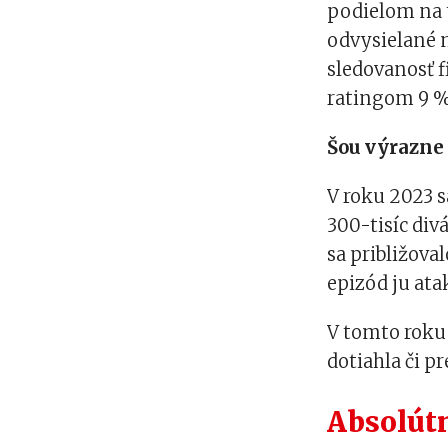
podielom na t
odvysielané m
sledovanosť f
ratingom 9 %
Šou výrazne 
V roku 2023 
300-tisíc div
sa približova
epizód ju atak
V tomto roku 
dotiahla či p
Absolút