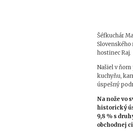
Šéfkuchár Ma
Slovenského r
hostinec Raj.
Našiel v ňom 
kuchyňu, kam
úspešný podni
Na nože vo s
historický ú
9,8 % s druh
obchodnej ci