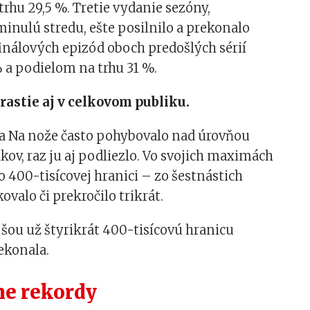
rhu 29,5 %. Tretie vydanie sezóny,
inulú stredu, ešte posilnilo a prekonalo
inálových epizód oboch predošlých sérií
 a podielom na trhu 31 %.
rastie aj v celkovom publiku.
sa Na nože často pohybovalo nad úrovňou
ákov, raz ju aj podliezlo. Vo svojich maximách
lo 400-tisícovej hranici – zo šestnástich
ovalo či prekročilo trikrát.
šou už štyrikrát 400-tisícovú hranicu
rekonala.
ne rekordy