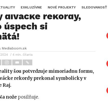
e ako v raji: Padli
KTUALITY
EXKLUZÍVNE
NOVÉ PROJEKTY
SLEDOVANOSŤ
 divácke rekordy,
 úspech si
ätá!
a Mediaboom.sk
 2024
/ 4 min. čítania
eality šou potvrdzuje mimoriadnu formu,
ivácke rekordy prekonal symbolicky v
 Raj.
Na nože
posilňuje.