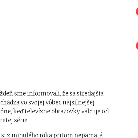
ždeň sme informovali, že sa stredajšia
achádza vo svojej vôbec najsilnejšej
zóne, keď televízne obrazovky valcuje od
retej série.
é si z minulého roka pritom nepamätá.