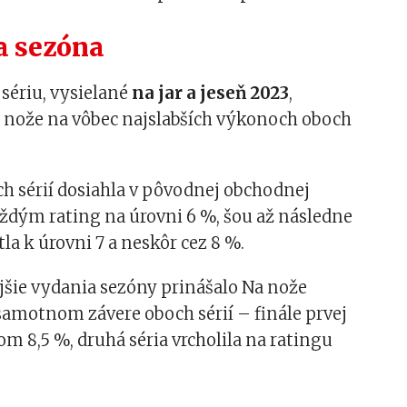
a sezóna
 sériu, vysielané
na jar a jeseň 2023
,
a nože na vôbec najslabších výkonoch oboch
ch sérií dosiahla v pôvodnej obchodnej
ždým rating na úrovni 6 %, šou až následne
la k úrovni 7 a neskôr cez 8 %.
jšie vydania sezóny prinášalo Na nože
samotnom závere oboch sérií – finále prvej
gom 8,5 %, druhá séria vrcholila na ratingu