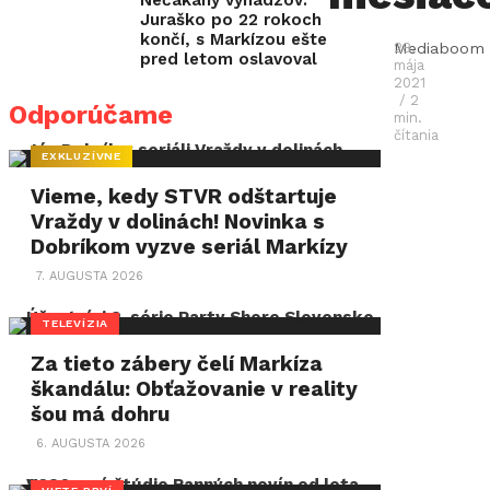
Nečakaný vyhadzov:
rodinno-
Juraško po 22 rokoch
komediálny
končí, s Markízou ešte
Mediaboom
28.
pred letom oslavoval
mája
seriál
2021
Pán
/ 2
Odporúčame
min.
profesor
,
čítania
EXKLUZÍVNE
ktorý
Vieme, kedy STVR odštartuje
sa
Vraždy v dolinách! Novinka s
stal
Dobríkom vyzve seriál Markízy
jednou
7. AUGUSTA 2026
z
najúspešnejších
TELEVÍZIA
seriálových
Za tieto zábery čelí Markíza
škandálu: Obťažovanie v reality
zahraničných
šou má dohru
adaptácií
6. AUGUSTA 2026
na
našom