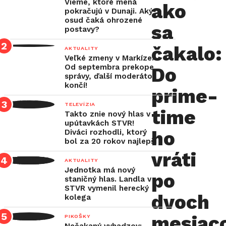
líder
Vieme, ktoré mená
ako
pokračujú v Dunaji. Aký
prekvapí
osud čaká ohrozené
sa
skorým
S
postavy?
návratom
čakalo:
AKTUALITY
svojho
Veľké zmeny v Markíze:
Od septembra prekope
Do
aktuálne
správy, ďalší moderátor
končí!
najväčšieho
prime-
hitu.
TELEVÍZIA
time
Takto znie nový hlas v
upútavkách STVR!
Jeden
ho
Diváci rozhodli, ktorý
rekord
bol za 20 rokov najlepší
vráti
za
AKTUALITY
Jednotka má nový
druhým
po
staničný hlas. Landla v
prepisoval
STVR vymenil herecký
dvoch
kolega
túto
jar
mesiac
PIKOŠKY