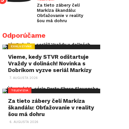
time
Za tieto zábery čelí
Markíza škandálu:
verzii.
Obťažovanie v reality
šou má dohru
Už
Odporúčame
úvod
nového
EXKLUZÍVNE
roka
Vieme, kedy STVR odštartuje
stihol
Vraždy v dolinách! Novinka s
priniesť
Dobríkom vyzve seriál Markízy
televíziám
7. AUGUSTA 2026
úspechy
TELEVÍZIA
aj
Za tieto zábery čelí Markíza
pády.
škandálu: Obťažovanie v reality
šou má dohru
6. AUGUSTA 2026