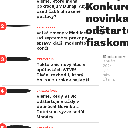
si
Vieme, ktoré mená
Konkur
pokračujú v Dunaji. Aký
tri
osud čaká ohrozené
novink
dni
S
postavy?
po
odštart
AKTUALITY
sebe
Veľké zmeny v Markíze:
Od septembra prekope
fiasko
podelili
správy, ďalší moderátor
končí!
večernú
Mediaboom
9.
dominanciu,
TELEVÍZIA
januára
Takto znie nový hlas v
Joj
2024
upútavkách STVR!
/ 3
nevyšiel
Diváci rozhodli, ktorý
min.
čítania
bol za 20 rokov najlepší
návrat
známeho
EXKLUZÍVNE
Vieme, kedy STVR
formátu
odštartuje Vraždy v
dolinách! Novinka s
v
Dobríkom vyzve seriál
novej
Markízy
prime-
TELEVÍZIA