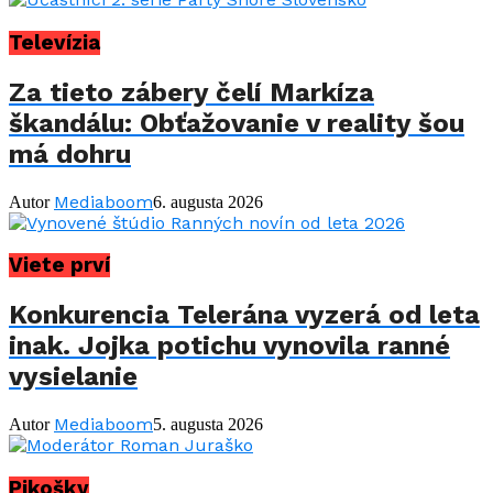
Televízia
Za tieto zábery čelí Markíza
škandálu: Obťažovanie v reality šou
má dohru
Mediaboom
Autor
6. augusta 2026
Viete prví
Konkurencia Telerána vyzerá od leta
inak. Jojka potichu vynovila ranné
vysielanie
Mediaboom
Autor
5. augusta 2026
Pikošky