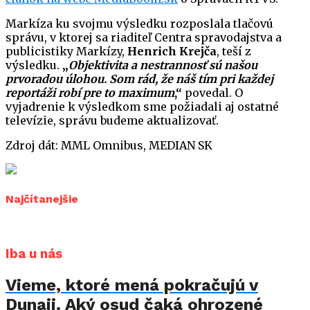
Markíza ku svojmu výsledku rozposlala tlačovú
správu, v ktorej sa riaditeľ Centra spravodajstva a
publicistiky Markízy,
Henrich Krejča
, teší z
výsledku.
„
Objektivita a nestrannosť sú našou
prvoradou úlohou. Som rád, že náš tím pri každej
reportáži robí pre to maximum
,“
povedal. O
vyjadrenie k výsledkom sme požiadali aj ostatné
televízie, správu budeme aktualizovať.
Zdroj dát: MML Omnibus, MEDIAN SK
Najčítanejšie
Iba u nás
Vieme, ktoré mená pokračujú v
Dunaji. Aký osud čaká ohrozené