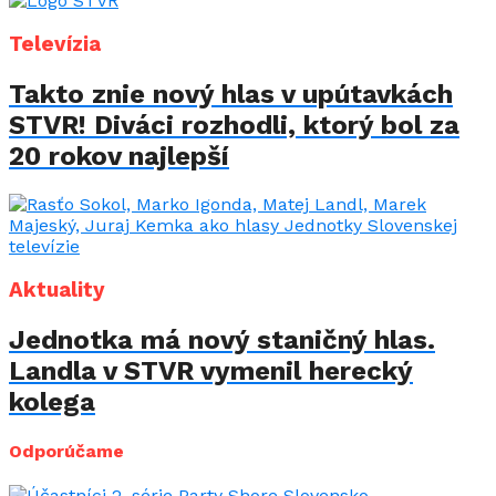
Televízia
Takto znie nový hlas v upútavkách
STVR! Diváci rozhodli, ktorý bol za
20 rokov najlepší
Aktuality
Jednotka má nový staničný hlas.
Landla v STVR vymenil herecký
kolega
Odporúčame