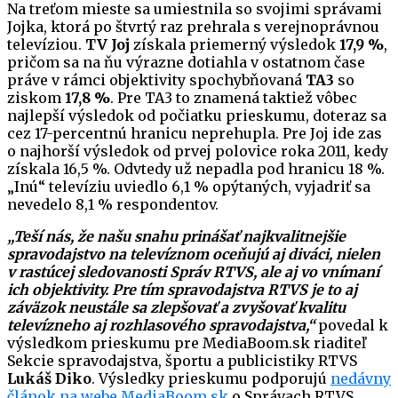
Na treťom mieste sa umiestnila so svojimi správami
Jojka, ktorá po štvrtý raz prehrala s verejnoprávnou
televíziou.
TV Joj
získala priemerný výsledok
17,9 %
,
pričom sa na ňu výrazne dotiahla v ostatnom čase
práve v rámci objektivity spochybňovaná
TA3
so
ziskom
17,8 %
. Pre TA3 to znamená taktiež vôbec
najlepší výsledok od počiatku prieskumu, doteraz sa
cez 17-percentnú hranicu neprehupla. Pre Joj ide zas
o najhorší výsledok od prvej polovice roka 2011, kedy
získala 16,5 %. Odvtedy už nepadla pod hranicu 18 %.
„Inú“ televíziu uviedlo 6,1 % opýtaných, vyjadriť sa
nevedelo 8,1 % respondentov.
„Teší nás, že našu snahu prinášať najkvalitnejšie
spravodajstvo na televíznom oceňujú aj diváci, nielen
v rastúcej sledovanosti Správ RTVS, ale aj vo vnímaní
ich objektivity. Pre tím spravodajstva RTVS je to aj
záväzok neustále sa zlepšovať a zvyšovať kvalitu
televízneho aj rozhlasového spravodajstva,“
povedal k
výsledkom prieskumu pre MediaBoom.sk riaditeľ
Sekcie spravodajstva, športu a publicistiky RTVS
Lukáš Diko
. Výsledky prieskumu podporujú
nedávny
článok na webe MediaBoom.sk
o Správach RTVS.