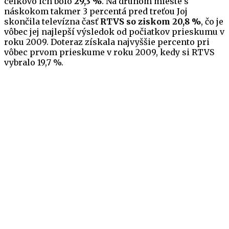
celkovo ich bolo
29,3 %
. Na druhom mieste s
náskokom takmer 3 percentá pred treťou Joj
skončila televízna časť
RTVS so ziskom 20,8 %
, čo je
vôbec jej najlepší výsledok od počiatkov prieskumu v
roku 2009. Doteraz získala najvyššie percento pri
vôbec prvom prieskume v roku 2009, kedy si RTVS
vybralo 19,7 %.