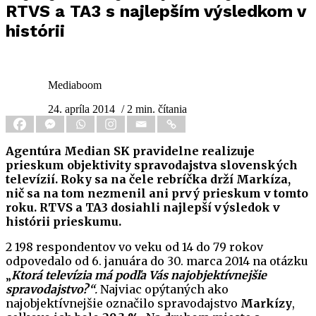
RTVS a TA3 s najlepším výsledkom v
histórii
Mediaboom
24. apríla 2014
/ 2 min. čítania
Agentúra Median SK pravidelne realizuje
prieskum objektivity spravodajstva slovenských
televízií. Roky sa na čele rebríčka drží Markíza,
nič sa na tom nezmenil ani prvý prieskum v tomto
roku. RTVS a TA3 dosiahli najlepší výsledok v
histórii prieskumu.
2 198 respondentov vo veku od 14 do 79 rokov
odpovedalo od 6. januára do 30. marca 2014 na otázku
„
Ktorá televízia má podľa Vás najobjektívnejšie
spravodajstvo?“
.
Najviac opýtaných ako
najobjektívnejšie označilo spravodajstvo
Markízy
,