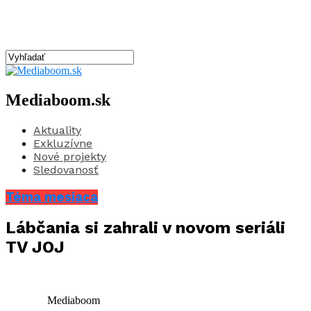
Mediaboom.sk
Aktuality
Exkluzívne
Nové projekty
Sledovanosť
Téma mesiaca
Lábčania si zahrali v novom seriáli
TV JOJ
Mediaboom