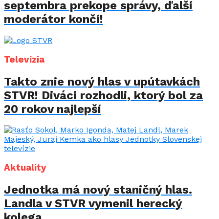
septembra prekope správy, ďalší
moderátor končí!
Televízia
Takto znie nový hlas v upútavkách
STVR! Diváci rozhodli, ktorý bol za
20 rokov najlepší
Aktuality
Jednotka má nový staničný hlas.
Landla v STVR vymenil herecký
kolega