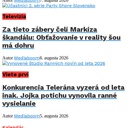
Mediaboom
Autor
7. augusta 2026
Televízia
Za tieto zábery čelí Markíza
škandálu: Obťažovanie v reality šou
má dohru
Mediaboom
Autor
6. augusta 2026
Viete prví
Konkurencia Telerána vyzerá od leta
inak. Jojka potichu vynovila ranné
vysielanie
Mediaboom
Autor
5. augusta 2026
Kalendár