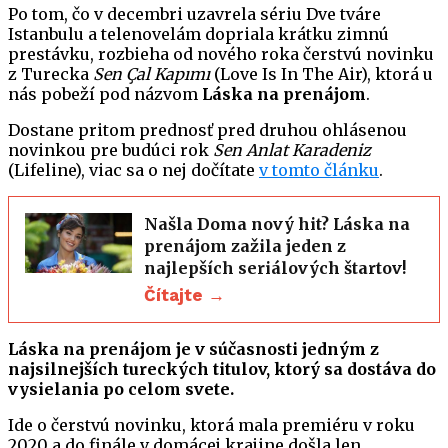
Po tom, čo v decembri uzavrela sériu Dve tváre
Istanbulu a telenovelám dopriala krátku zimnú
prestávku, rozbieha od nového roka čerstvú novinku
z Turecka
Sen Çal Kapımı
(Love Is In The Air), ktorá u
nás pobeží pod názvom
Láska na prenájom
.
Dostane pritom prednosť pred druhou ohlásenou
novinkou pre budúci rok
Sen Anlat Karadeniz
(Lifeline), viac sa o nej dočítate
v tomto článku
.
Našla Doma nový hit? Láska na
prenájom zažila jeden z
najlepších seriálových štartov!
Čítajte →
Láska na prenájom je v súčasnosti jedným z
najsilnejších tureckých titulov, ktorý sa dostáva do
vysielania po celom svete.
Ide o čerstvú novinku, ktorá mala premiéru v roku
2020 a do finále v domácej krajine došla len