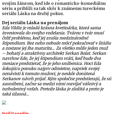
svojím žánrom, keď ide o romanticko-komediálnu
sériu a priblíži sa tak skôr k známemu tureckému
seriálu Láska na druhý pokus.
Dej seriálu Láska na prenájom
Eda Yildiz je mladá krásna kvetinárka, ktorá sama
investovala do svojho vzdelania. Tvárou v tvár musí
čeliť problému, keď jej zrušia medzinárodné
štipendium. Bez neho nebude môcť pokračovať v štúdiu
a zostane jej iba maturita… Za všetko môže jeden muž
– bohatý a atraktívny architekt Serkan Bolat. Serkan
navrhne Ede, že jej štipendium vráti, keď bude dva
mesiace predstierať, že je jeho snúbenica. Hoci Eda
šokujúcu ponuku najprv odmietne, napriek svojej
nenávisti k tomuto mužovi, je neskôr donútená
Serkanov návrh prijať. Kým spoločne predstierajú, že sú
zasnúbení, začne sa medzi nimi rozvíjať vášnivý a
turbulentný vzťah. Pretože láska je zložitá a preto je
taká úžasná…
Najčítanejšie