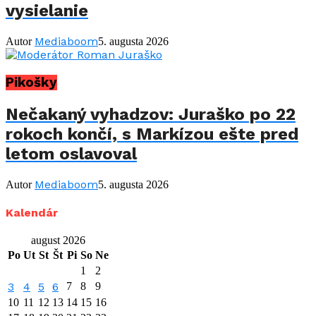
vysielanie
Mediaboom
Autor
5. augusta 2026
Pikošky
Nečakaný vyhadzov: Juraško po 22
rokoch končí, s Markízou ešte pred
letom oslavoval
Mediaboom
Autor
5. augusta 2026
Kalendár
august 2026
Po
Ut
St
Št
Pi
So
Ne
1
2
3
4
5
6
7
8
9
10
11
12
13
14
15
16