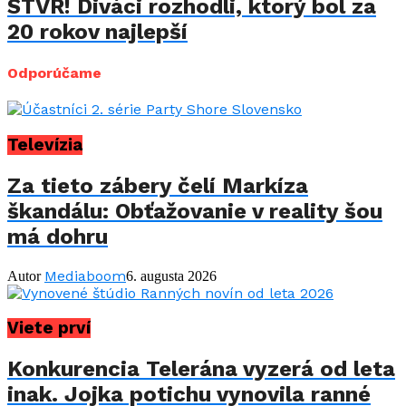
STVR! Diváci rozhodli, ktorý bol za
20 rokov najlepší
Odporúčame
Televízia
Za tieto zábery čelí Markíza
škandálu: Obťažovanie v reality šou
má dohru
Mediaboom
Autor
6. augusta 2026
Viete prví
Konkurencia Telerána vyzerá od leta
inak. Jojka potichu vynovila ranné