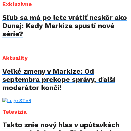
Exkluzívne
Sľub sa má po lete vrátiť neskôr ako
Dunaj: Kedy Markíza spustí nové
série?
Aktuality
Veľké zmeny v Markíze: Od
septembra prekope správy, ďalší
moderátor končí!
Televízia
Takto znie nový hlas v upútavkách