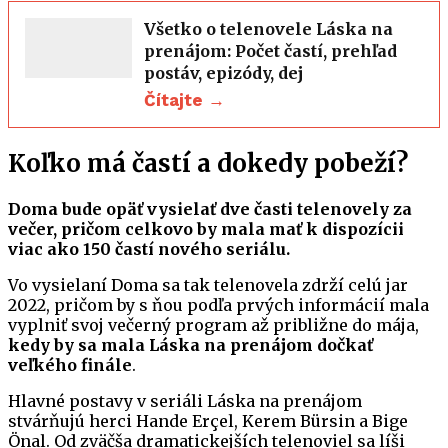
Všetko o telenovele Láska na
prenájom: Počet častí, prehľad
postáv, epizódy, dej
Čítajte →
Koľko má častí a dokedy pobeží?
Doma bude opäť vysielať dve časti telenovely za
večer, pričom celkovo by mala mať k dispozícii
viac ako 150 častí nového seriálu.
Vo vysielaní Doma sa tak telenovela zdrží celú jar
2022, pričom by s ňou podľa prvých informácií mala
vyplniť svoj večerný program až približne do mája,
kedy by sa mala Láska na prenájom dočkať
veľkého finále
.
Hlavné postavy v seriáli Láska na prenájom
stvárňujú herci Hande Erçel, Kerem Bürsin a Bige
Önal. Od zväčša dramatickejších telenoviel sa líši