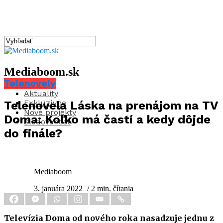
Mediaboom.sk
Telenovely
Aktuality
Exkluzívne
Telenovela Láska na prenájom na TV
Nové projekty
Doma: Koľko má častí a kedy dôjde
Sledovanosť
do finále?
Mediaboom
3. januára 2022
/ 2 min. čítania
Televízia Doma od nového roka nasadzuje jednu z