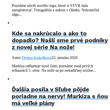
Poznáme návrh nového loga, ktoré si STVR dala
zaregistrovať. Fotogaléria a anketa v článku. Nekonečná
sága...
Kde sa nakrúcalo a ako to
dopadlo? Našli sme prvé podniky
z novej série Na nože!
Autor
Denisa Kokošková
22. januára 2026
Markíza odštartuje nové časti, poznáme osud prvých
reštaurácií 5. série. Na nože sa po netradičnej sezóne...
Ďalšia posila v Sľube pôjde
poriadne na nervy! Markíza s ňou
má veľké plány