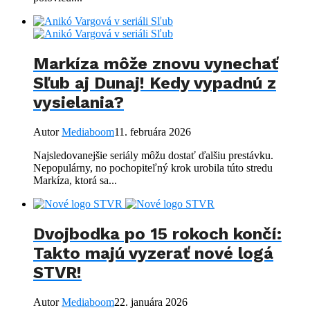
Markíza môže znovu vynechať
Sľub aj Dunaj! Kedy vypadnú z
vysielania?
Autor
Mediaboom
11. februára 2026
Najsledovanejšie seriály môžu dostať ďalšiu prestávku.
Nepopulárny, no pochopiteľný krok urobila túto stredu
Markíza, ktorá sa...
Dvojbodka po 15 rokoch končí:
Takto majú vyzerať nové logá
STVR!
Autor
Mediaboom
22. januára 2026