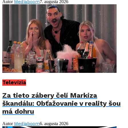
Mediaboom
Autor
7. augusta 2026
Televízia
Za tieto zábery čelí Markíza
škandálu: Obťažovanie v reality šou
má dohru
Mediaboom
Autor
6. augusta 2026