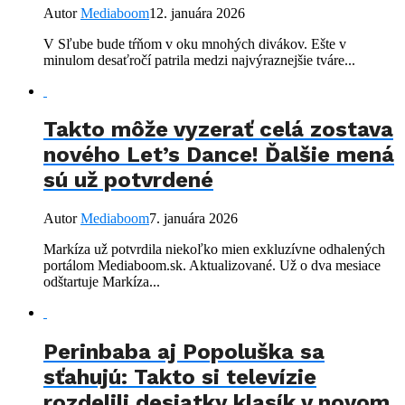
Autor
Mediaboom
12. januára 2026
V Sľube bude tŕňom v oku mnohých divákov. Ešte v
minulom desaťročí patrila medzi najvýraznejšie tváre...
Takto môže vyzerať celá zostava
nového Let’s Dance! Ďalšie mená
sú už potvrdené
Autor
Mediaboom
7. januára 2026
Markíza už potvrdila niekoľko mien exkluzívne odhalených
portálom Mediaboom.sk. Aktualizované. Už o dva mesiace
odštartuje Markíza...
Perinbaba aj Popoluška sa
sťahujú: Takto si televízie
rozdelili desiatky klasík v novom