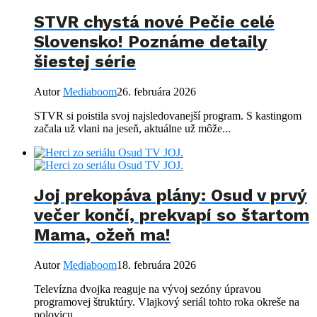
STVR chystá nové Pečie celé
Slovensko! Poznáme detaily
šiestej série
Autor
Mediaboom
26. februára 2026
STVR si poistila svoj najsledovanejší program. S kastingom
začala už vlani na jeseň, aktuálne už môže...
Joj prekopáva plány: Osud v prvý
večer končí, prekvapí so štartom
Mama, ožeň ma!
Autor
Mediaboom
18. februára 2026
Televízna dvojka reaguje na vývoj sezóny úpravou
programovej štruktúry. Vlajkový seriál tohto roka okreše na
polovicu....