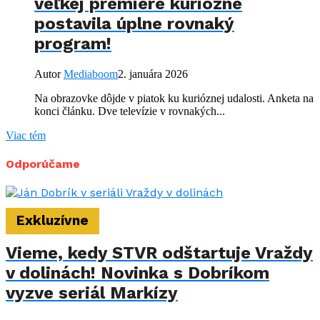
veľkej premiére kuriózne
postavila úplne rovnaký
program!
Autor
Mediaboom
2. januára 2026
Na obrazovke dôjde v piatok ku kurióznej udalosti. Anketa na
konci článku. Dve televízie v rovnakých...
Viac tém
Odporúčame
Exkluzívne
Vieme, kedy STVR odštartuje Vraždy
v dolinách! Novinka s Dobríkom
vyzve seriál Markízy