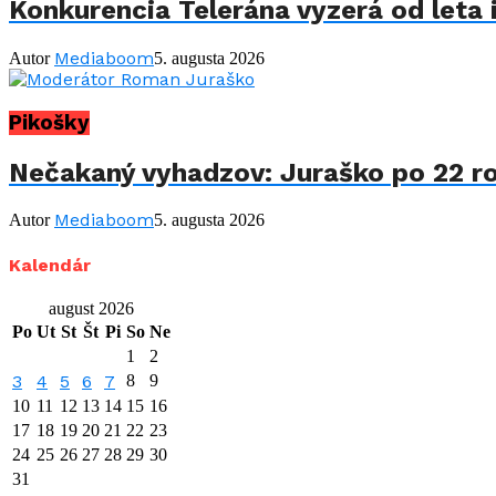
Konkurencia Telerána vyzerá od leta i
Mediaboom
Autor
5. augusta 2026
Pikošky
Nečakaný vyhadzov: Juraško po 22 ro
Mediaboom
Autor
5. augusta 2026
Kalendár
august 2026
Po
Ut
St
Št
Pi
So
Ne
1
2
3
4
5
6
7
8
9
10
11
12
13
14
15
16
17
18
19
20
21
22
23
24
25
26
27
28
29
30
31