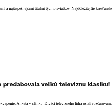
 a najúspešnejšími titulmi týchto sviatkov. Najdôležitejšie kresťanské
 predabovala veľkú televíznu klasiku!
apenie. Anketa v článku. Diváci televízneho lídra ostali rozčarovaní.