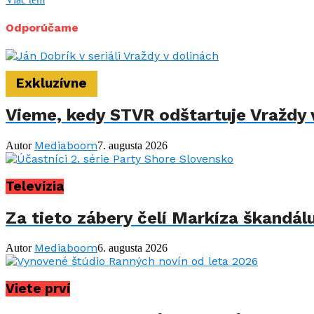
Odporúčame
Exkluzívne
Vieme, kedy STVR odštartuje Vraždy v
Mediaboom
Autor
7. augusta 2026
Televízia
Za tieto zábery čelí Markíza škandál
Mediaboom
Autor
6. augusta 2026
Viete prví