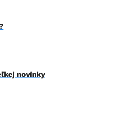
?
eľkej novinky