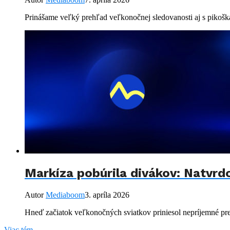
Prinášame veľký prehľad veľkonočnej sledovanosti aj s pikoškami
Markíza pobúrila divákov: Natvrdo
Autor
Mediaboom
3. apríla 2026
Hneď začiatok veľkonočných sviatkov priniesol nepríjemné prekv
Viac tém