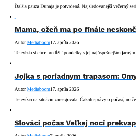
Ďalšia pauza Dunaja je potvrdená. Najsledovanejší večerný ser
Mama, ožeň ma po finále neskončí:
Autor
Mediaboom
17. apríla 2026
Televízia si chce predĺžiť pondelky s jej najúspešnejším jarný
Jojka s poriadnym trapasom: Omy
Autor
Mediaboom
17. apríla 2026
Televízia na situáciu zareagovala. Čakali správy o počasí, no če
Slováci počas Veľkej noci prekvap
Autor
Mediaboom
7. apríla 2026