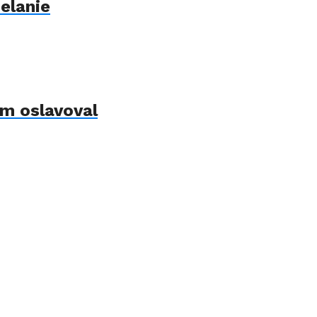
elanie
om oslavoval