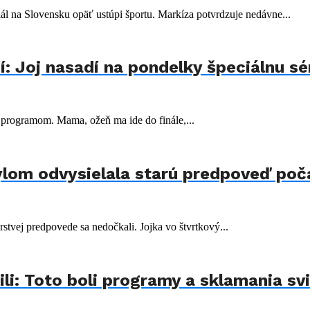
iál na Slovensku opäť ustúpi športu. Markíza potvrdzuje nedávne...
 Joj nasadí na pondelky špeciálnu sér
m programom. Mama, ožeň ma ide do finále,...
lom odvysielala starú predpoveď poča
rstvej predpovede sa nedočkali. Jojka vo štvrtkový...
ili: Toto boli programy a sklamania sv