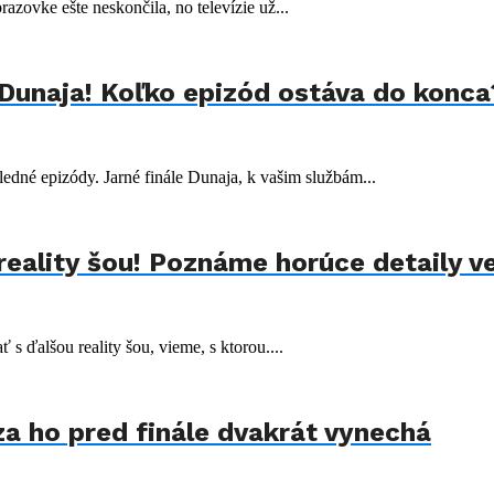
azovke ešte neskončila, no televízie už...
Dunaja! Koľko epizód ostáva do konca
edné epizódy. Jarné finále Dunaja, k vašim službám...
 reality šou! Poznáme horúce detaily v
 ďalšou reality šou, vieme, s ktorou....
za ho pred finále dvakrát vynechá