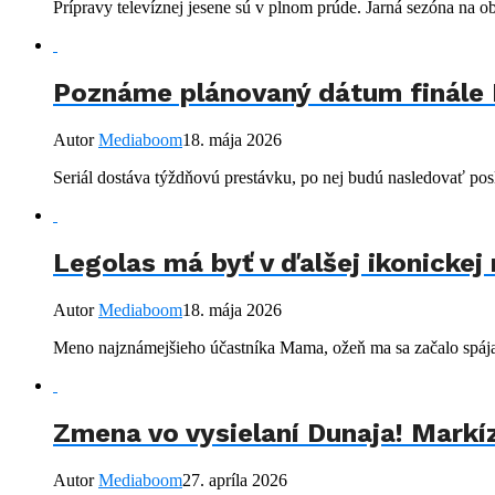
Prípravy televíznej jesene sú v plnom prúde. Jarná sezóna na obr
Poznáme plánovaný dátum finále 
Autor
Mediaboom
18. mája 2026
Seriál dostáva týždňovú prestávku, po nej budú nasledovať posl
Legolas má byť v ďalšej ikonickej
Autor
Mediaboom
18. mája 2026
Meno najznámejšieho účastníka Mama, ožeň ma sa začalo spájať s
Zmena vo vysielaní Dunaja! Markí
Autor
Mediaboom
27. apríla 2026