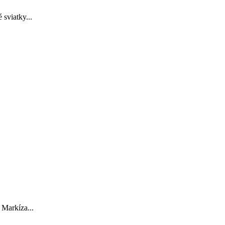
 sviatky...
 Markíza...