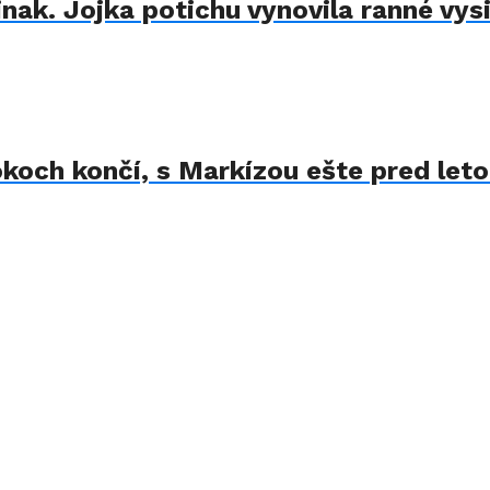
nak. Jojka potichu vynovila ranné vysi
koch končí, s Markízou ešte pred let