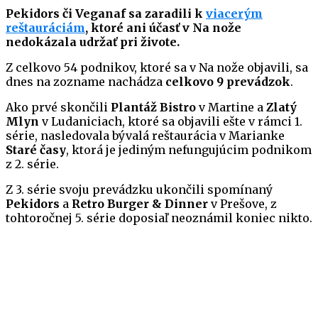
Pekidors či Veganaf sa zaradili k
viacerým
reštauráciám
, ktoré ani účasť v Na nože
nedokázala udržať pri živote.
Z celkovo 54 podnikov, ktoré sa v Na nože objavili, sa
dnes na zozname nachádza
celkovo 9 prevádzok
.
Ako prvé skončili
Plantáž Bistro
v Martine a
Zlatý
Mlyn
v Ludaniciach, ktoré sa objavili ešte v rámci 1.
série, nasledovala bývalá reštaurácia v Marianke
Staré časy
, ktorá je jediným nefungujúcim podnikom
z 2. série.
Z 3. série svoju prevádzku ukončili spomínaný
Pekidors
a
Retro Burger & Dinner
v Prešove, z
tohtoročnej 5. série doposiaľ neoznámil koniec nikto.