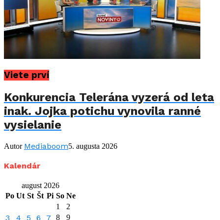
Viete prví
Konkurencia Telerána vyzerá od leta
inak. Jojka potichu vynovila ranné
vysielanie
Mediaboom
Autor
5. augusta 2026
Kalendár
august 2026
Po
Ut
St
Št
Pi
So
Ne
1
2
3
4
5
6
7
8
9