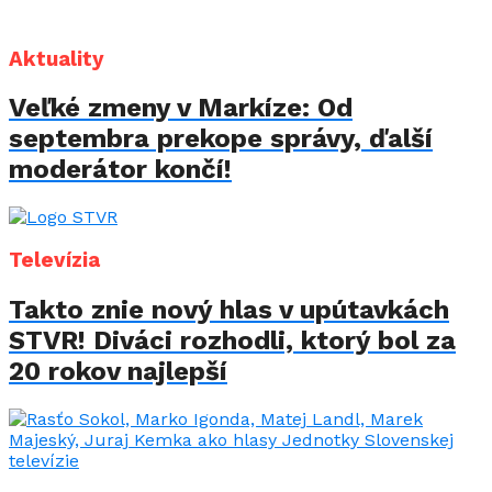
Aktuality
Veľké zmeny v Markíze: Od
septembra prekope správy, ďalší
moderátor končí!
Televízia
Takto znie nový hlas v upútavkách
STVR! Diváci rozhodli, ktorý bol za
20 rokov najlepší