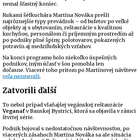
nemal šťastný koniec.
Rukami šéfkuchára Martina Nováka prešli
najrôznejšie typy prevádzok – od bufetov po veľké
objekty aj s ubytovaním, reštaurácie s kvalitnou
kuchyňou, personálom či príjemným prostredím až
po podniky plné špiny, polotovarov, pokazených
potravín aj medziľudských vzťahov.
Na konci programu bolo niekoľko úspešných
podnikov, iným účasť v šou pomohla len
dočasne. Viaceré toho pritom po Martinovej návšteve
veľa nezmenili
.
Zatvorili ďalší
To nebol prípad vlaňajšej vegánskej reštaurácie
Veganaf
v Banskej Bystrici, ktorá sa objavila v rámci
štvrtej série.
Podnik bojoval s nedostatočnou návštevnosťou, po
viacerých zásahoch Martina Nováka sa ale situácia