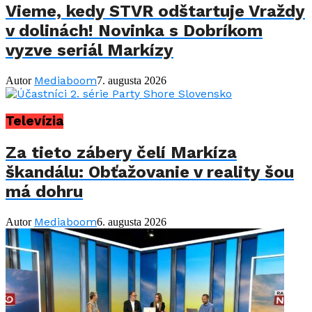
Vieme, kedy STVR odštartuje Vraždy
v dolinách! Novinka s Dobríkom
vyzve seriál Markízy
Mediaboom
Autor
7. augusta 2026
Televízia
Za tieto zábery čelí Markíza
škandálu: Obťažovanie v reality šou
má dohru
Mediaboom
Autor
6. augusta 2026