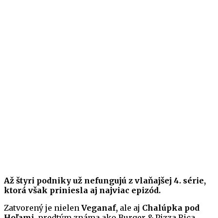
Až štyri podniky už nefungujú z vlaňajšej 4. série,
ktorá však priniesla aj najviac epizód.
Zatvorený je nielen
Veganaf,
ale aj
Chalúpka pod
Hoľami
, predtým známa ako Burger & Pizza Rica,