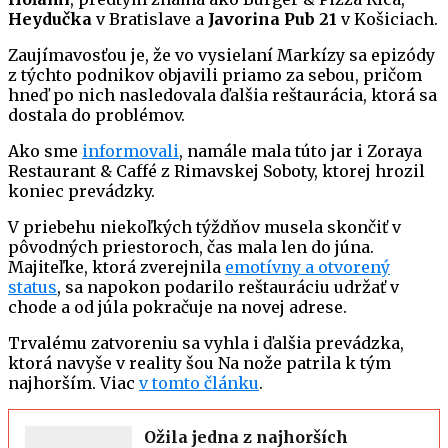
Heydučka
v Bratislave a
Javorina Pub 21
v Košiciach.
Zaujímavosťou je, že vo vysielaní Markízy sa epizódy
z týchto podnikov objavili priamo za sebou, pričom
hneď po nich nasledovala ďalšia reštaurácia, ktorá sa
dostala do problémov.
Ako sme
informovali
, namále mala túto jar i Zoraya
Restaurant & Caffé z Rimavskej Soboty, ktorej hrozil
koniec prevádzky.
V priebehu niekoľkých týždňov musela skončiť v
pôvodných priestoroch, čas mala len do júna.
Majiteľke, ktorá zverejnila
emotívny a otvorený
status
, sa napokon podarilo reštauráciu udržať v
chode a od júla pokračuje na novej adrese.
Trvalému zatvoreniu sa vyhla i ďalšia prevádzka,
ktorá navyše v reality šou Na nože patrila k tým
najhorším. Viac
v tomto článku
.
Ožila jedna z najhorších