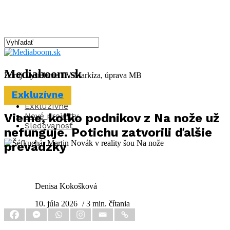
Mediaboom.sk
Zdroj: vysielanie TV Markíza, úprava MB
Exkluzívne
Aktuality
Exkluzívne
Nové projekty
Vieme, koľko podnikov z Na nože už
Sledovanosť
nefunguje. Potichu zatvorili ďalšie
prevádzky
Denisa Kokošková
10. júla 2026
/ 3 min. čítania