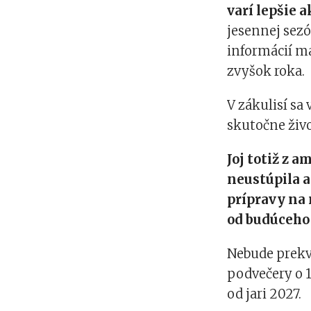
varí lepšie a
jesennej sezó
informácií ma
zvyšok roka.
V zákulisí s
skutočne živo
Joj totiž z 
neustúpila a
prípravy na 
od budúceho
Nebude prekv
podvečery o 1
od jari 2027.