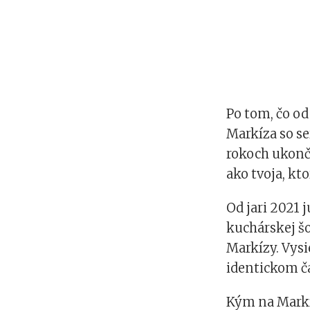
Po tom, čo od
Markíza so se
rokoch ukonči
ako tvoja, k
Od jari 2021 
kuchárskej šo
Markízy. Vysi
identickom ča
Kým na Markíz