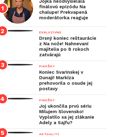
Jojka neodvysielala
finálovú epizódu Na
chalupe! Prekvapená
moderátorka reaguje
EXKLUZÍVNE
Drsný koniec reštaurácie
z Na nože! Nahnevaní
majitelia po 8 rokoch
zatvárajú
PIKOŠKY
Koniec Svarinskej v
Dunaji! Markíza
prehovorila o osude jej
postavy
PIKOŠKY
Joj ukončila prvú sériu
Milujem Slovensko!
Vyplatilo sa jej zlákanie
Adely a Sajfu?
AKTUALITY