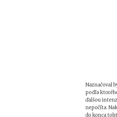
Naznačoval by
podľa ktorého
ďalšou inten
nepočíta. Na
do konca toht