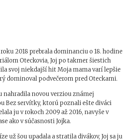
 roku 2018 prebrala dominanciu o 18. hodine
riálom Oteckovia, Joj po takmer šiestich
la svoj niekdajší hit Moja mama varí lepšie
torý dominoval podvečerom pred Oteckami.
ju nahradila novou verziou známej
u Bez servítky, ktorú poznali ešte diváci
elala ju v rokoch 2009 až 2016, navyše v
se ako v súčasnosti Jojka.
e už šou upadala a stratila divákov, Joj sa ju