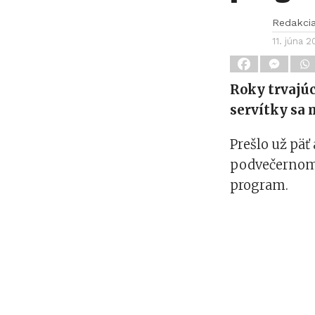
Redakci
11. júna 
Roky trvajúc
servítky sa 
Prešlo už päť
podvečernom 
program.