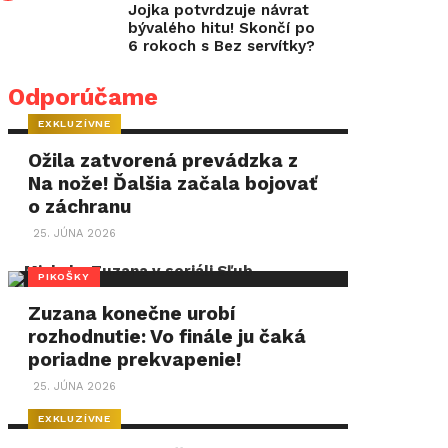
Jojka potvrdzuje návrat
bývalého hitu! Skončí po
6 rokoch s Bez servítky?
Odporúčame
EXKLUZÍVNE
Ožila zatvorená prevádzka z
Na nože! Ďalšia začala bojovať
o záchranu
25. JÚNA 2026
PIKOŠKY
Zuzana konečne urobí
rozhodnutie: Vo finále ju čaká
poriadne prekvapenie!
25. JÚNA 2026
EXKLUZÍVNE