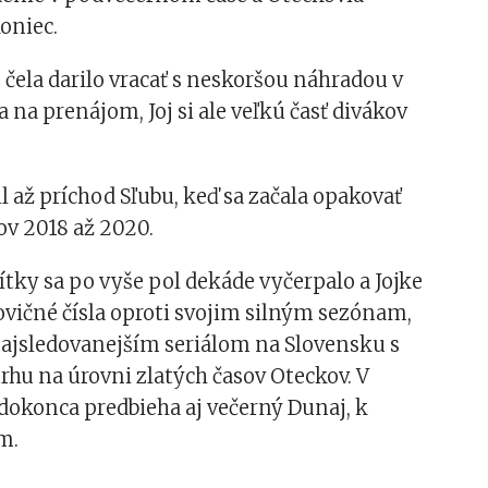
koniec.
 čela darilo vracať s neskoršou náhradou v
a prenájom, Joj si ale veľkú časť divákov
 až príchod Sľubu, keď sa začala opakovať
kov 2018 až 2020.
tky sa po vyše pol dekáde vyčerpalo a Jojke
ovičné čísla oproti svojim silným sezónam,
najsledovanejším seriálom na Slovensku s
rhu na úrovni zlatých časov Oteckov. V
dokonca predbieha aj večerný Dunaj, k
m.