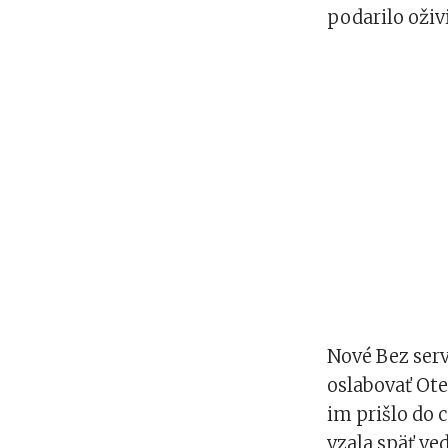
podarilo oživi
Nové Bez serv
oslabovať Ote
im prišlo do c
vzala späť ve