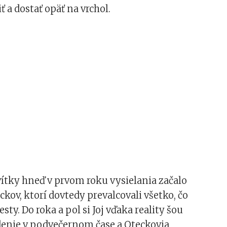
ť a dostať opäť na vrchol.
ítky hneď v prvom roku vysielania začalo
ckov, ktorí dovtedy prevalcovali všetko, čo
esty. Do roka a pol si Joj vďaka reality šou
denie v podvečernom čase a Oteckovia