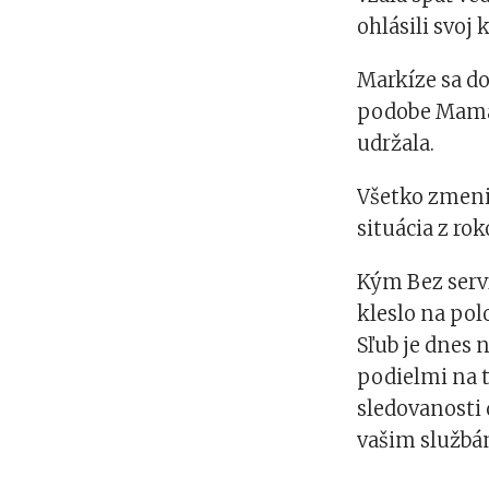
ohlásili svoj 
Markíze sa do
podobe Mama n
udržala.
Všetko zmenil
situácia z ro
Kým Bez serví
kleslo na pol
Sľub je dnes 
podielmi na t
sledovanosti 
vašim službá