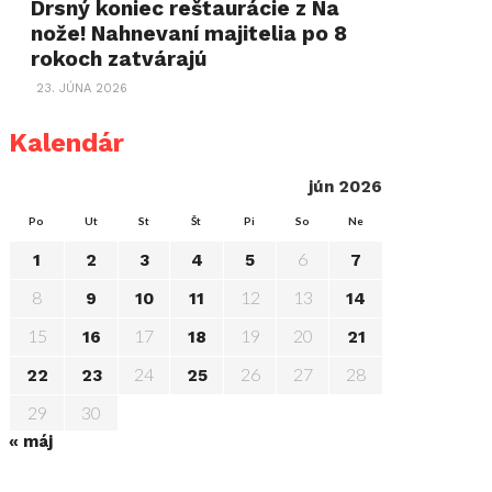
Drsný koniec reštaurácie z Na
nože! Nahnevaní majitelia po 8
rokoch zatvárajú
23. JÚNA 2026
Kalendár
jún 2026
Po
Ut
St
Št
Pi
So
Ne
6
1
2
3
4
5
7
8
12
13
9
10
11
14
15
17
19
20
16
18
21
24
26
27
28
22
23
25
29
30
« máj