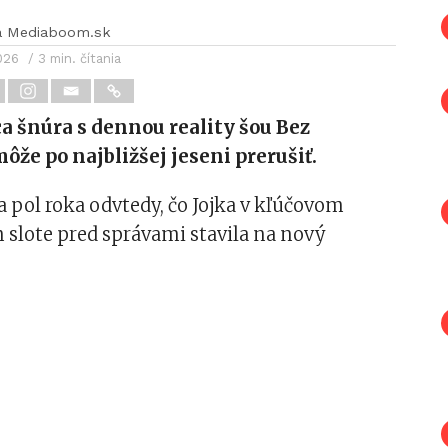
a Mediaboom.sk
2026
/ 3 min. čítania
a šnúra s dennou reality šou Bez
môže po najbližšej jeseni prerušiť.
 a pol roka odvtedy, čo Jojka v kľúčovom
slote pred správami stavila na nový