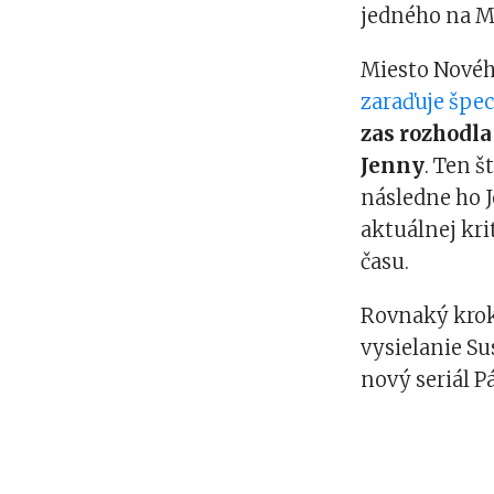
jedného na M
Miesto Nového
zaraďuje špec
zas rozhodla
Jenny
. Ten š
následne ho J
aktuálnej kri
času.
Rovnaký krok 
vysielanie Su
nový seriál P