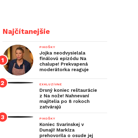
Najčítanejšie
PIKOŠKY
Jojka neodvysielala
finálovú epizódu Na
chalupe! Prekvapená
moderátorka reaguje
EXKLUZÍVNE
Drsný koniec reštaurácie
z Na nože! Nahnevaní
majitelia po 8 rokoch
zatvárajú
PIKOŠKY
Koniec Svarinskej v
Dunaji! Markíza
prehovorila o osude jej