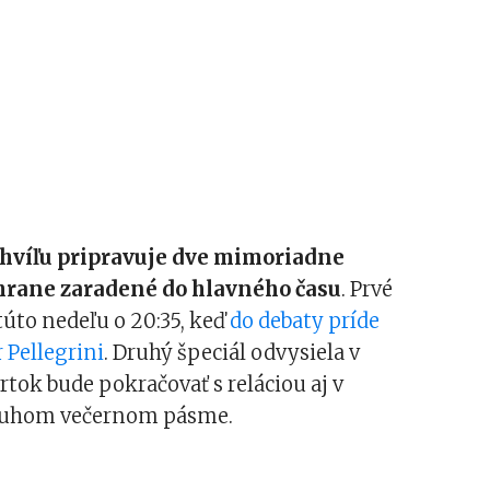
 chvíľu pripravuje dve mimoriadne
hrane zaradené do hlavného času
. Prvé
túto nedeľu o 20:35, keď
do debaty príde
 Pellegrini
. Druhý špeciál odvysiela v
vrtok bude pokračovať s reláciou aj v
ruhom večernom pásme.