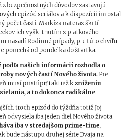
iž z bezpečnostných dôvodov zastavujú
vých epizód seriálov a k dispozícii im ostal
 počet častí. Markíza nateraz škrtí
teckov ich vyškrtnutím z piatkového
m nasadí Rodinné prípady, pre túto chvíľu
me ponechá od pondelka do štvrtka.
ež podľa našich informácií rozhodla o
roby nových častí Nového života.
Pre
deň musí pristúpiť taktiež k
zníženiu
sielania, a to dokonca radikálne
.
jších troch epizód do týždňa totiž Joj
deň odvysiela iba jeden diel Nového života.
háva iba v stredajšom prime-time
,
k bude nástupu druhej série Dvaja na