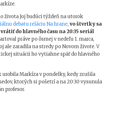
arkíze.
 života Joj budúci týždeň na utorok
iálnu debatu reláciu Na hrane
,
vo štvrtky sa
 vrátiť do hlavného času na 20:35 seriál
tartoval práve po ôsmej v nedeľu 1. marca,
oj ale zaradila na stredy po Novom živote. V
tickej situácii ho vytiahne späť do hlavného
urobila Markíza v pondelky, kedy zrušila
sedov, ktorých si pošetrí a na 20:30 vysunula
án profesor.