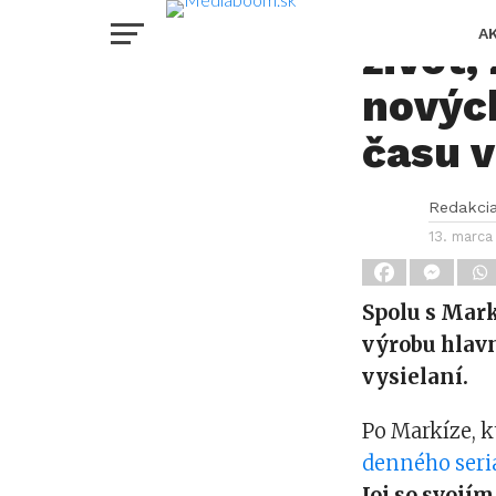
Joj v
A
život,
nových
času v
Redakci
13. marca
Spolu s Mark
výrobu hlavn
vysielaní.
Po Markíze, k
denného seri
Joj so svojí