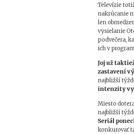
Televízie tot
nakrúcanie no
len obmedzený
vysielanie O
podvečera, ka
ich v progra
Joj už takti
zastavení vý
najbližší týž
intenzity vy
Miesto dotera
najbližší týž
Seriál ponec
konkurovať ta