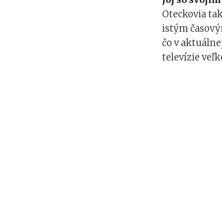
Oteckovia tak
istým časov
čo v aktuálne
televízie veľ