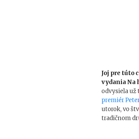
Joj pre túto
vydania Na 
odvysiela už 
premiér Peter
utorok, vo št
tradičnom d