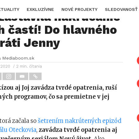
ýrazne obmedzí Nový
KTUALITY
EXKLUZÍVNE
NOVÉ PROJEKTY
SLEDOVANOSŤ
 zastavila nakrúcanie
 častí! Do hlavného
ráti Jenny
a Mediaboom.sk
 2020
/ 2 min. čítania
ízou aj Joj zavádza tvrdé opatrenia, ruší
ých programov, čo sa premietne v jej
torá začala so
šetrením nakrútených epizód
álu Oteckovia
,
zavádza tvrdé opatrenia aj
m večerným seriálom Nový život
. Ako