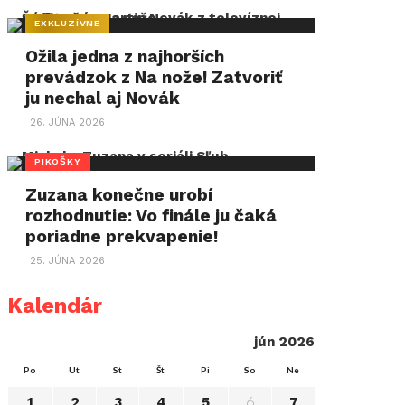
EXKLUZÍVNE
Ožila jedna z najhorších
prevádzok z Na nože! Zatvoriť
ju nechal aj Novák
26. JÚNA 2026
PIKOŠKY
Zuzana konečne urobí
rozhodnutie: Vo finále ju čaká
poriadne prekvapenie!
25. JÚNA 2026
Kalendár
jún 2026
Po
Ut
St
Št
Pi
So
Ne
6
1
2
3
4
5
7