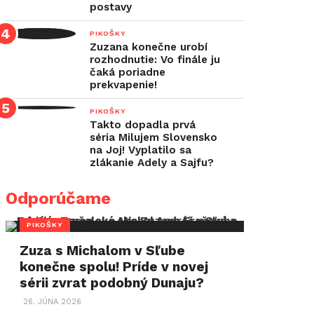
postavy
PIKOŠKY
Zuzana konečne urobí
rozhodnutie: Vo finále ju
čaká poriadne
prekvapenie!
PIKOŠKY
Takto dopadla prvá
séria Milujem Slovensko
na Joj! Vyplatilo sa
zlákanie Adely a Sajfu?
Odporúčame
PIKOŠKY
Zuza s Michalom v Sľube
konečne spolu! Príde v novej
sérii zvrat podobný Dunaju?
26. JÚNA 2026