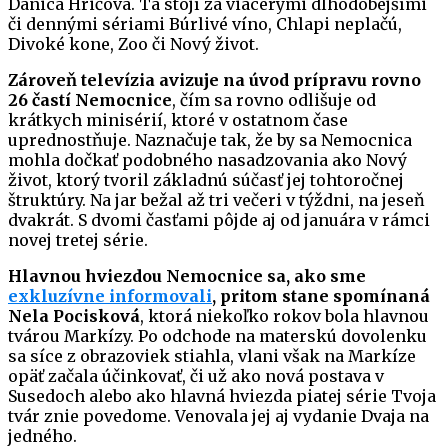
Danica Hričová. Tá stojí za viacerými dlhodobejšími
či dennými sériami Búrlivé víno, Chlapi neplačú,
Divoké kone, Zoo či Nový život.
Zároveň televízia avizuje na úvod prípravu rovno
26 častí Nemocnice
, čím sa rovno odlišuje od
krátkych minisérií, ktoré v ostatnom čase
uprednostňuje. Naznačuje tak, že by sa Nemocnica
mohla dočkať podobného nasadzovania ako Nový
život, ktorý tvoril základnú súčasť jej tohtoročnej
štruktúry. Na jar bežal až tri večeri v týždni, na jeseň
dvakrát. S dvomi časťami pôjde aj od januára v rámci
novej tretej série.
Hlavnou hviezdou Nemocnice sa, ako sme
exkluzívne informovali
, pritom stane spomínaná
Nela Pocisková
, ktorá niekoľko rokov bola hlavnou
tvárou Markízy. Po odchode na materskú dovolenku
sa síce z obrazoviek stiahla, vlani však na Markíze
opäť začala účinkovať, či už ako nová postava v
Susedoch alebo ako hlavná hviezda piatej série Tvoja
tvár znie povedome. Venovala jej aj vydanie Dvaja na
jedného.