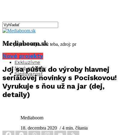
Mediaboom.sk
Foto: príprava klipu Bez teba, zdroj: pr
Nové projekty
Aktuality
Exkluzívne
Nové projekty
Joj sa púšťa do výroby hlavnej
Sledovanosť
seriálovej novinky s Pociskovou!
Vyrukuje s ňou už na jar (dej,
detaily)
Mediaboom
18. decembra 2020
/ 4 min. čítania