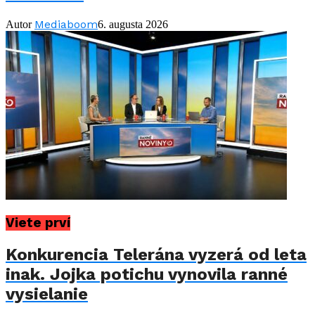
Mediaboom
Autor
6. augusta 2026
Viete prví
Konkurencia Telerána vyzerá od leta
inak. Jojka potichu vynovila ranné
vysielanie