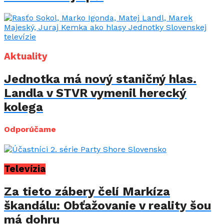
Aktuality
Jednotka má nový staničný hlas.
Landla v STVR vymenil herecký
kolega
Odporúčame
Televízia
Za tieto zábery čelí Markíza
škandálu: Obťažovanie v reality šou
má dohru