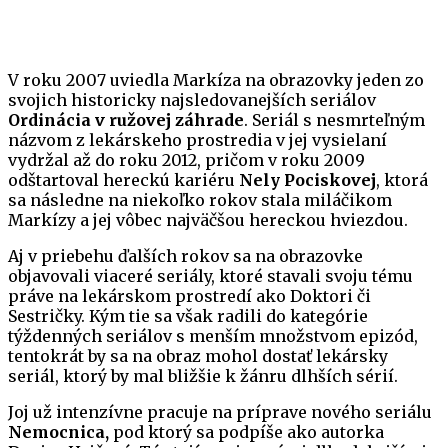
V roku 2007 uviedla Markíza na obrazovky jeden zo
svojich historicky najsledovanejších seriálov
Ordinácia v ružovej záhrade
. Seriál s nesmrteľným
názvom z lekárskeho prostredia v jej vysielaní
vydržal až do roku 2012, pričom v roku 2009
odštartoval hereckú kariéru
Nely Pociskovej
, ktorá
sa následne na niekoľko rokov stala miláčikom
Markízy a jej vôbec najväčšou hereckou hviezdou.
Aj v priebehu ďalších rokov sa na obrazovke
objavovali viaceré seriály, ktoré stavali svoju tému
práve na lekárskom prostredí ako Doktori či
Sestričky. Kým tie sa však radili do kategórie
týždenných seriálov s menším množstvom epizód,
tentokrát by sa na obraz mohol dostať lekársky
seriál, ktorý by mal bližšie k žánru dlhších sérií.
Joj už intenzívne pracuje na príprave nového seriálu
Nemocnica,
pod ktorý sa podpíše ako autorka