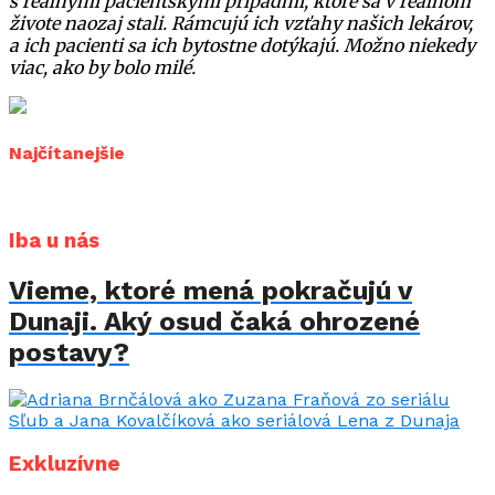
s reálnymi pacientskými
prípadmi, ktoré sa v reálnom
živote naozaj stali. Rámcujú ich vzťahy našich lekárov,
a ich pacienti sa ich bytostne dotýkajú. Možno niekedy
viac, ako by bolo milé.
Najčítanejšie
Iba u nás
Vieme, ktoré mená pokračujú v
Dunaji. Aký osud čaká ohrozené
postavy?
Exkluzívne