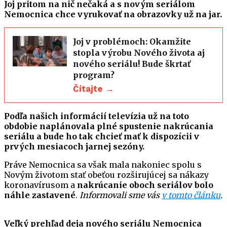
Joj pritom na nič nečaká a s novým seriálom
Nemocnica chce vyrukovať na obrazovky už na jar.
Joj v problémoch: Okamžite
stopla výrobu Nového života aj
nového seriálu! Bude škrtať
program?
Čítajte →
Podľa našich informácií televízia už na toto
obdobie naplánovala plné spustenie nakrúcania
seriálu a bude ho tak chcieť mať k dispozícii v
prvých mesiacoch jarnej sezóny.
Práve Nemocnica sa však mala nakoniec spolu s
Novým životom stať obeťou rozširujúcej sa nákazy
koronavírusom a
nakrúcanie oboch seriálov bolo
náhle zastavené
.
Informovali sme vás
v tomto článku
.
Veľký prehľad deja nového seriálu Nemocnica