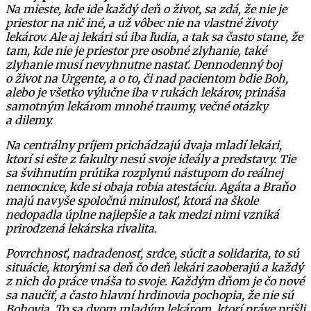
Na mieste, kde ide každý deň o život, sa zdá, že nie je
priestor na nič iné, a už vôbec nie na vlastné životy
lekárov. Ale aj lekári sú iba ľudia, a tak sa často stane, že
tam, kde nie je priestor pre osobné zlyhanie, také
zlyhanie musí nevyhnutne nastať.
Dennodenný boj
o život na Urgente, a o to, či nad pacientom bdie Boh,
alebo je všetko výlučne iba v rukách lekárov, prináša
samotným lekárom mnohé traumy, večné otázky
a dilemy.
Na centrálny príjem prichádzajú dvaja mladí lekári,
ktorí si ešte z fakulty nesú svoje ideály a predstavy. Tie
sa švihnutím prútika rozplynú nástupom do reálnej
nemocnice, kde si obaja robia atestáciu. Agáta a Braňo
majú navyše spoločnú minulosť, ktorá na škole
nedopadla úplne najlepšie a tak medzi nimi vzniká
prirodzená lekárska rivalita.
Povrchnosť, nadradenosť, srdce, súcit a solidarita, to sú
situácie, ktorými sa deň čo deň lekári zaoberajú a každý
z nich do práce vnáša to svoje. Každým dňom je čo nové
sa naučiť, a často hlavní hrdinovia pochopia, že nie sú
Bohovia. To sa dvom mladým lekárom, ktorí práve prišli