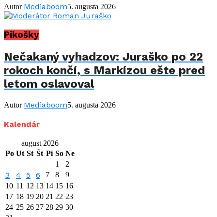
Mediaboom
Autor
5. augusta 2026
Pikošky
Nečakaný vyhadzov: Juraško po 22
rokoch končí, s Markízou ešte pred
letom oslavoval
Mediaboom
Autor
5. augusta 2026
Kalendár
august 2026
Po
Ut
St
Št
Pi
So
Ne
1
2
3
4
5
6
7
8
9
10
11
12
13
14
15
16
17
18
19
20
21
22
23
24
25
26
27
28
29
30