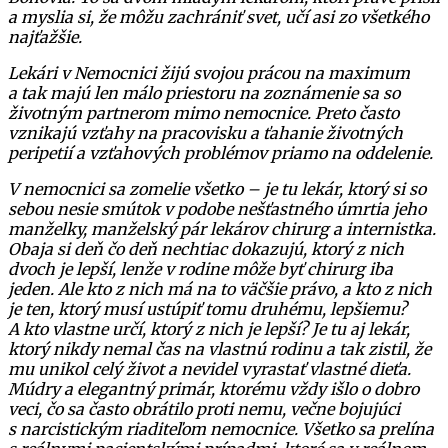
a myslia si, že môžu zachrániť svet, učí asi zo všetkého
najťažšie.
Lekári v Nemocnici žijú svojou prácou na maximum
a tak majú len málo priestoru na zoznámenie sa so
životným partnerom mimo nemocnice. Preto často
vznikajú vzťahy na pracovisku a ťahanie životných
peripetií a vzťahových problémov priamo na oddelenie.
V nemocnici sa zomelie všetko – je tu lekár, ktorý si so
sebou nesie smútok v podobe nešťastného úmrtia jeho
manželky, manželský pár lekárov chirurg a internistka.
Obaja si deň čo deň nechtiac dokazujú, ktorý z nich
dvoch je lepší, lenže v rodine môže byť chirurg iba
jeden. Ale kto z nich má na to väčšie právo, a kto z nich
je ten, ktorý musí ustúpiť tomu druhému, lepšiemu?
A kto vlastne určí, ktorý z nich je lepší? Je tu aj lekár,
ktorý nikdy nemal čas na vlastnú rodinu a tak zistil, že
mu unikol celý život a nevidel vyrastať vlastné dieťa.
Múdry a elegantný primár, ktorému vždy išlo o dobro
veci, čo sa často obrátilo proti nemu, večne bojujúci
s narcistickým riaditeľom nemocnice. Všetko sa prelína