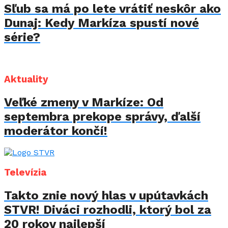
Sľub sa má po lete vrátiť neskôr ako
Dunaj: Kedy Markíza spustí nové
série?
Aktuality
Veľké zmeny v Markíze: Od
septembra prekope správy, ďalší
moderátor končí!
Televízia
Takto znie nový hlas v upútavkách
STVR! Diváci rozhodli, ktorý bol za
20 rokov najlepší