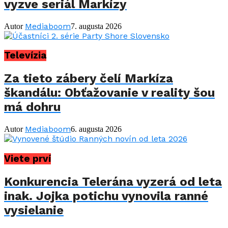
vyzve seriál Markízy
Mediaboom
Autor
7. augusta 2026
Televízia
Za tieto zábery čelí Markíza
škandálu: Obťažovanie v reality šou
má dohru
Mediaboom
Autor
6. augusta 2026
Viete prví
Konkurencia Telerána vyzerá od leta
inak. Jojka potichu vynovila ranné
vysielanie