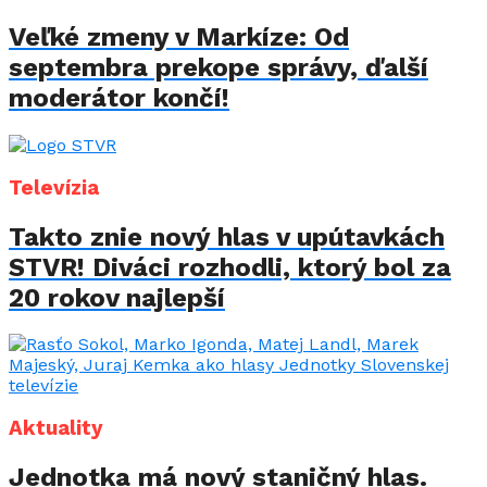
Veľké zmeny v Markíze: Od
septembra prekope správy, ďalší
moderátor končí!
Televízia
Takto znie nový hlas v upútavkách
STVR! Diváci rozhodli, ktorý bol za
20 rokov najlepší
Aktuality
Jednotka má nový staničný hlas.