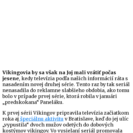
Vikingovia by sa však na Joj mali vrátiť počas
jesene
, kedy televízia podľa našich informácií ráta s
nasadením novej druhej série. Tento raz by tak seriál
nenasadila do reklamne slabšieho obdobia, ako tomu
bolo v prípade prvej série, ktorá robila v januári
„predskokana“ Paneláku.
K prvej sérii Vikingov pripravila televízia začiatkom
roka aj
špeciálnu aktivitu
v Bratislave, keď do jej ulíc
„vypustila“ dvoch mužov odetých do dobových
kostýmov vikingov. Vo vysielaní seriál promovala