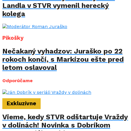
Landla v STVR vymenil herecký
kolega
Pikošky
Nečakaný vyhadzov: Juraško po 22
rokoch končí, s Markízou ešte pred
letom oslavoval
Odporúčame
Exkluzívne
Vieme, kedy STVR odštartuje Vraždy
v dolinách! Novinka s Dobríkom