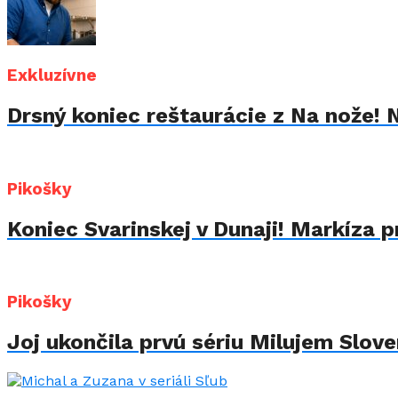
Exkluzívne
Drsný koniec reštaurácie z Na nože! 
Pikošky
Koniec Svarinskej v Dunaji! Markíza p
Pikošky
Joj ukončila prvú sériu Milujem Sloven