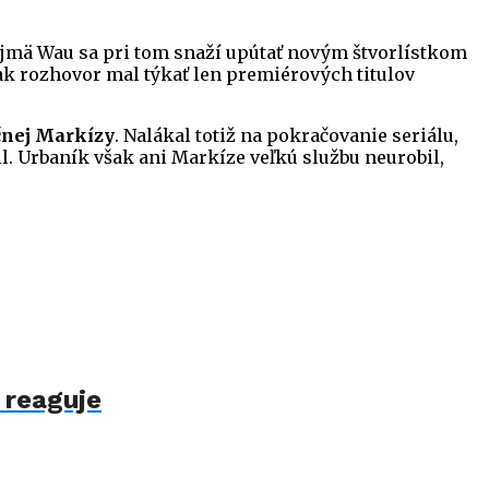
ajmä Wau sa pri tom snaží upútať novým štvorlístkom
však rozhovor mal týkať len premiérových titulov
čnej Markízy
. Nalákal totiž na pokračovanie seriálu,
l. Urbaník však ani Markíze veľkú službu neurobil,
 reaguje