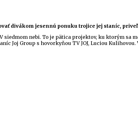
ť divákom jesennú ponuku trojice jej staníc, priveľm
 V siedmom nebi. To je pätica projektov, ku ktorým sa 
níc Joj Group s hovorkyňou TV JOJ, Luciou Kulihovou. V ď