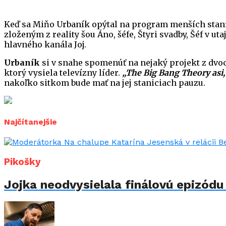
Keď sa Miňo Urbaník opýtal na program menších staní
zloženým z reality šou Áno, šéfe, Štyri svadby, Šéf v 
hlavného kanála Joj.
Urbaník
si v snahe spomenúť na nejaký projekt z dv
ktorý vysiela televízny líder.
„The Big Bang Theory asi, ď
nakoľko sitkom bude mať na jej staniciach pauzu.
Najčítanejšie
Pikošky
Jojka neodvysielala finálovú epizód