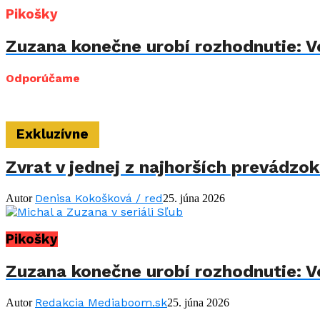
Pikošky
Zuzana konečne urobí rozhodnutie: Vo
Odporúčame
Exkluzívne
Zvrat v jednej z najhorších prevádzo
Denisa Kokošková / red
Autor
25. júna 2026
Pikošky
Zuzana konečne urobí rozhodnutie: Vo
Redakcia Mediaboom.sk
Autor
25. júna 2026