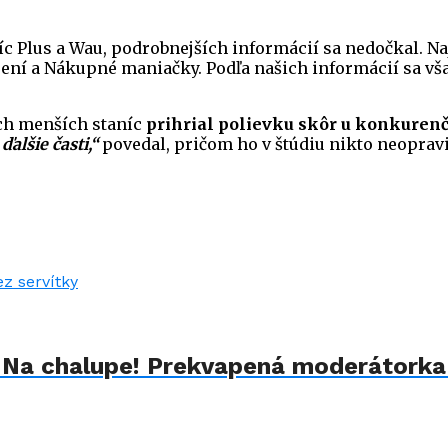
c Plus a Wau, podrobnejších informácií sa nedočkal. N
utajení a Nákupné maniačky. Podľa našich informácií sa 
och menších staníc
prihrial polievku skôr u konkuren
alšie časti,“
povedal, pričom ho v štúdiu nikto neopravi
u Na chalupe! Prekvapená moderátorka