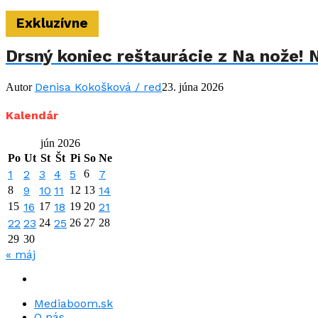
Exkluzívne
Drsný koniec reštaurácie z Na nože! 
Denisa Kokošková / red
Autor
23. júna 2026
Kalendár
jún 2026
Po
Ut
St
Št
Pi
So
Ne
1
2
3
4
5
6
7
8
9
10
11
12
13
14
15
16
17
18
19
20
21
22
23
24
25
26
27
28
29
30
« máj
Mediaboom.sk
O nás