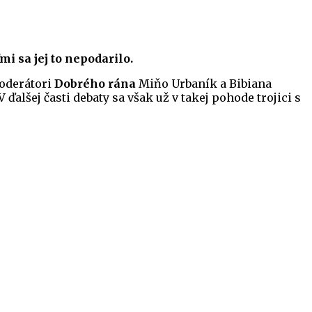
i sa jej to nepodarilo.
moderátori
Dobrého rána
Miňo Urbaník a Bibiana
alšej časti debaty sa však už v takej pohode trojici s