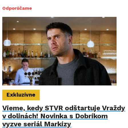
Odporúčame
Exkluzívne
Vieme, kedy STVR odštartuje Vraždy
v dolinách! Novinka s Dobríkom
vyzve seriál Markízy