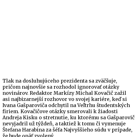
Tlak na dosluhujúceho prezidenta sa zväčšuje,
pričom najnovšie sa rozhodol ignorovať otázky
novinárov. Redaktor Markízy Michal Kovačič zažil
asi najbizarnejší rozhovor vo svojej kariére, keď si
Ivana Gašparoviča odchytil na Veľtrhu študentských
firiem. Kovačičove otázky smerovali k žiadosti
Andreja Kisku o stretnutie, ku ktorému sa Gašparovič
nevyjadril už týždeň, a taktiež k tomu či vymenuje
Štefana Harabina za šéfa Najvyššieho súdu v prípade,
že bude opäť zvolený.