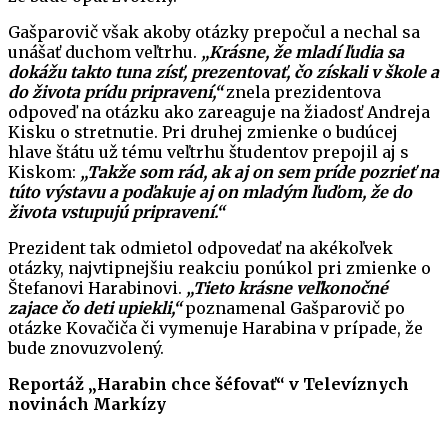
Gašparovič však akoby otázky prepočul a nechal sa
unášať duchom veľtrhu.
„Krásne, že mladí ľudia sa
dokážu takto tuna zísť, prezentovať, čo získali v škole a
do života prídu pripravení,“
znela prezidentova
odpoveď na otázku ako zareaguje na žiadosť Andreja
Kisku o stretnutie. Pri druhej zmienke o budúcej
hlave štátu už tému veľtrhu študentov prepojil aj s
Kiskom:
„Takže som rád, ak aj on sem príde pozrieť na
túto výstavu a poďakuje aj on mladým ľuďom, že do
života vstupujú pripravení.“
Prezident tak odmietol odpovedať na akékoľvek
otázky, najvtipnejšiu reakciu ponúkol pri zmienke o
Štefanovi Harabinovi.
„Tieto krásne veľkonočné
zajace čo deti upiekli,“
poznamenal Gašparovič po
otázke Kovačiča či vymenuje Harabina v prípade, že
bude znovuzvolený.
Reportáž „Harabin chce šéfovať“ v Televíznych
novinách Markízy