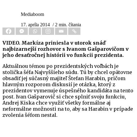
Mediaboom
17. apríla 2014
/ 2 min. čítania
VIDEO. Markíza priniesla v utorok snáď
najbizarnejší rozhovor s Ivanom Gašparovičom v
jeho desaťročnej histórii vo funkcii prezidenta.
Aktuálnou témou po prezidentských voľbách je
stolička šéfa Najvyššieho súdu. Tú by chcel opätovne
obsadiť jej súčasný majiteľ Štefan Harabin, pričom
hlavným rozporom diskusií je otázka, ktorý z
prezidentov vymenuje úspešného kandidáta na tento
post. Ivan Gašparovič si chce splniť svoju funkciu,
Andrej Kiska chce využiť všetky formálne aj
neformálne možnosti na to, aby sa Harabin v prípade
zvolenia šéfom nestal.