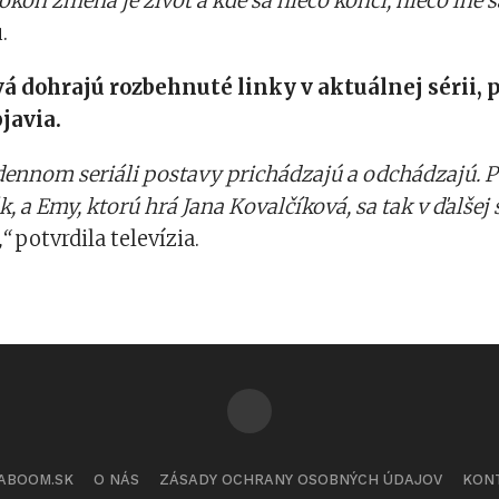
kon zmena je život a kde sa niečo končí, niečo iné s
.
á dohrajú rozbehnuté linky v aktuálnej sérii, 
bjavia.
 dennom seriáli postavy prichádzajú a odchádzajú. 
, a Emy, ktorú hrá Jana Kovalčíková, sa tak v ďalšej 
,“
potvrdila televízia.
ABOOM.SK
O NÁS
ZÁSADY OCHRANY OSOBNÝCH ÚDAJOV
KON