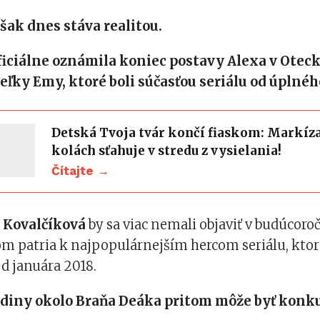
šak dnes stáva realitou.
ficiálne oznámila koniec postavy Alexa v Otec
teľky Emy, ktoré boli súčasťou seriálu od úplnéh
Detská Tvoja tvár končí fiaskom: Markíza
kolách sťahuje v stredu z vysielania!
Čítajte →
 Kovalčíková
by sa viac nemali objaviť v budúcoro
om patria k najpopulárnejším hercom seriálu, kto
d januára 2018.
iny okolo Braňa Deáka pritom môže byť konku