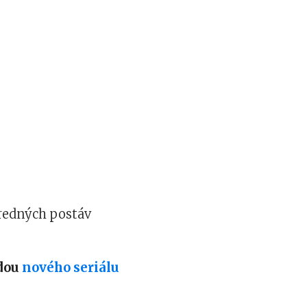
tredných postáv
zdou
nového seriálu