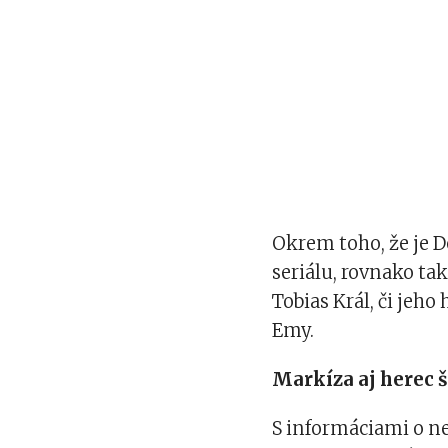
Okrem toho, že je D
seriálu, rovnako ta
Tobias Král, či jeho
Emy.
Markíza aj herec š
S informáciami o n