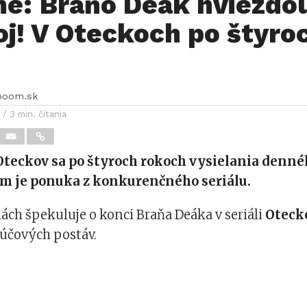
ne: Braňo Deák hviezdo
oj! V Oteckoch po štyro
boom.sk
/ 3 min. čítania
Oteckov sa po štyroch rokoch vysielania denné
m je ponuka z konkurenčného seriálu.
iách špekuluje o konci Braňa Deáka v seriáli
Oteck
ľúčových postáv.