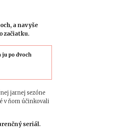
koch, a navyše
o začiatku.
 ju po dvoch
čnej jarnej sezóne
ré v ňom účinkovali
renčný seriál.