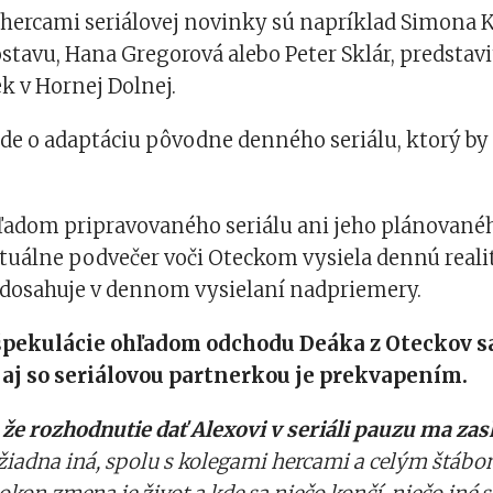
ercami seriálovej novinky sú napríklad Simona Ko
stavu, Hana Gregorová alebo Peter Sklár, predstavit
k v Hornej Dolnej.
ide o adaptáciu pôvodne denného seriálu, ktorý by
ohľadom pripravovaného seriálu ani jeho plánovan
uálne podvečer voči Oteckom vysiela dennú realit
á dosahuje v dennom vysielaní nadpriemery.
špekulácie ohľadom odchodu Deáka z Oteckov sa 
 aj so seriálovou partnerkou je prekvapením.
že rozhodnutie dať Alexovi v seriáli pauzu ma zas
žiadna iná, spolu s kolegami hercami a celým štábo