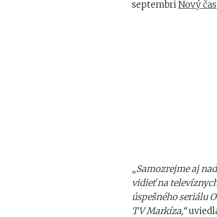
septembri
Nový čas
„Samozrejme aj naďa
vidieť na televíznyc
úspešného seriálu Ot
TV Markíza,“
uviedl