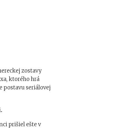
hereckej zostavy
xa, ktorého hrá
e postavu seriálovej
.
i prišiel ešte v