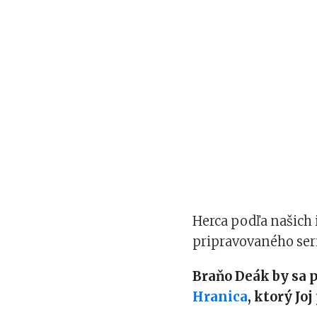
Herca podľa našich 
pripravovaného seri
Braňo Deák by sa 
Hranica
, ktorý Jo