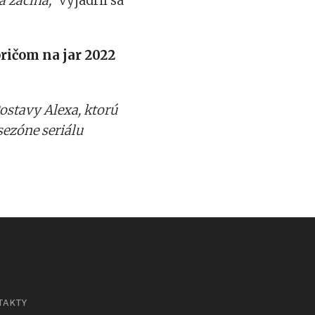
a začína,“
vyjadril sa
pričom na jar 2022
Postavy Alexa, ktorú
sezóne seriálu
TAKTY