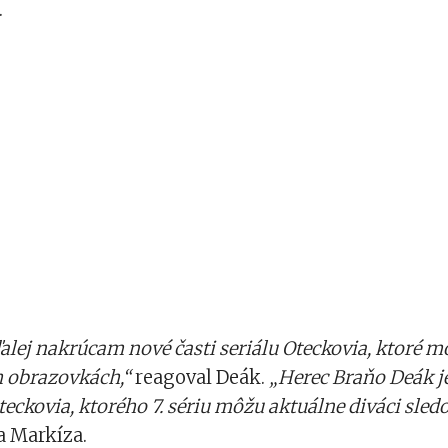
.
lej nakrúcam nové časti seriálu Oteckovia, ktoré mô
h obrazovkách,“
reagoval Deák.
„Herec Braňo Deák je
eckovia, ktorého 7. sériu môžu aktuálne diváci sle
a Markíza.