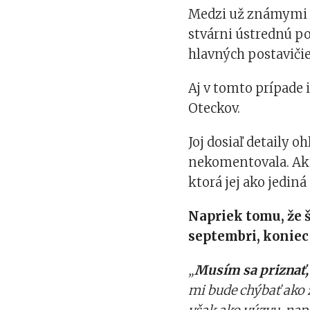
Medzi už známymi h
stvárni ústrednú po
hlavných postavičie
Aj v tomto prípade 
Oteckov.
Joj dosiaľ detaily 
nekomentovala. Akt
ktorá jej ako jedin
Napriek tomu, že 
septembri, koniec
„
Musím sa priznať, 
mi bude chýbať ako 