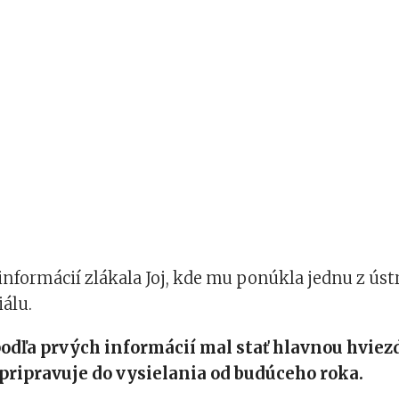
informácií zlákala Joj, kde mu ponúkla jednu z ús
álu.
podľa prvých informácií mal stať hlavnou hvie
j pripravuje do vysielania od budúceho roka.