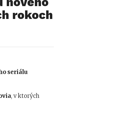
u nového
ch rokoch
ho seriálu
ovia
, v ktorých