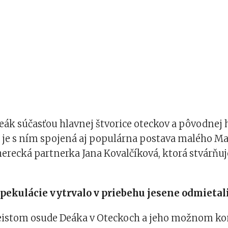
eák súčasťou hlavnej štvorice oteckov a pôvodnej 
k je s ním spojená aj populárna postava malého Ma
 herecká partnerka Jana Kovalčíková, ktorá stvárňuj
pekulácie vytrvalo v priebehu jesene odmietali
eistom osude Deáka v Oteckoch a jeho možnom konc