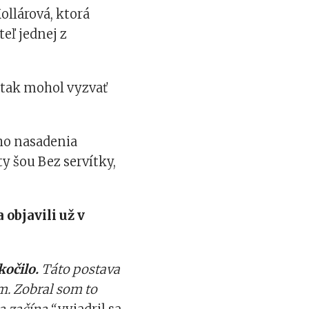
llárová, ktorá
eľ jednej z
 tak mohol vyzvať
ého nasadenia
y šou Bez servítky,
objavili už v
kočilo.
Táto postava
m. Zobral som to