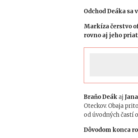
Odchod Deáka sa v
Markíza čerstvo o
rovno aj jeho pria
Braňo Deák
aj
Jana
Oteckov. Obaja prit
od úvodných častí o
Dôvodom konca rod