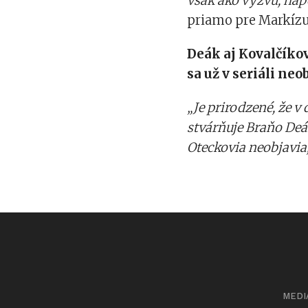
však ako výzvu, napo
priamo pre Markízu
Deák aj Kovalčíkov
sa už v seriáli neo
„Je prirodzené, že v
stvárňuje Braňo Deák
Oteckovia neobjavia
MEDI