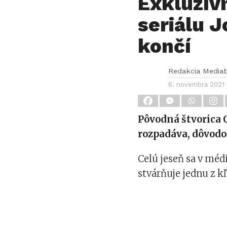
Exkluzív
seriálu J
končí
Redakcia Media
6. novembra 2021
Pôvodná štvorica 
rozpadáva, dôvodo
Celú jeseň sa v méd
stvárňuje jednu z k