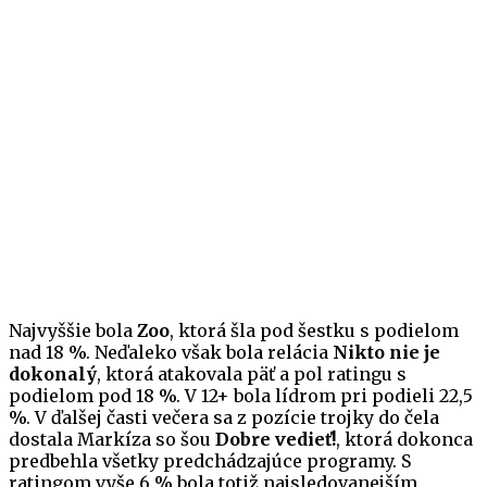
Najvyššie bola
Zoo
, ktorá šla pod šestku s podielom
nad 18 %. Neďaleko však bola relácia
Nikto nie je
dokonalý
, ktorá atakovala päť a pol ratingu s
podielom pod 18 %. V 12+ bola lídrom pri podieli 22,5
%. V ďalšej časti večera sa z pozície trojky do čela
dostala Markíza so šou
Dobre vedieť!
, ktorá dokonca
predbehla všetky predchádzajúce programy. S
ratingom vyše 6 % bola totiž najsledovanejším