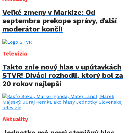
Veľké zmeny v Markíze: Od
septembra prekope správy, ďalší
moderátor končí!
Televízia
Takto znie nový hlas v upútavkách
STVR! Diváci rozhodli, ktorý bol za
20 rokov najlepší
Aktuality
Jednotka má nový staničný hlas.