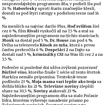
nespravodajským programom dňa, v podieli šla pod
24 %.
Habovřesky
oproti štartu značnejšie klesli,
dostali sa pod štyri ratingy s podielom tesne nad 14
%.
Na menších sa najviac darilo Plus,
Hoď svišťom
šiel
cez 6 %, film
Rivali
vyskočil až na 7,5 % a stal sa
najsledovanejším programom na týchto staniciach.
Monk
sa dostal pod 5 %,
Dr. House
zas pod 4 %.
Dvíha sa telenovela
Kúsok zo mňa
, ktorá s prvou
časťou prekročila 6 %.
Dospeláci 2
na Dajto sa
dostali nad 5 %,
kriminálky CSI
na Wau šli cez 2 a na
3,5 %.
Podvečer si posledné dni užíva zvýšenú pozornosť
Búrlivé víno
, ktorého finále 7. série už tento štvrtok
Markíza nemálo pripomína. Tentokrát tesne
podliezlo 23 %,
Moja mama varí lepšie ako tvoja
sa
dvihla blízko ku 21 %.
Televízne noviny
zlepšili
share na 30,5 %,
Noviny
atakovali 23 %.
Najsledovanejším programom dňa sa stalo Počasie
lídra, ktorému vyhovuje nasadenie priamo po