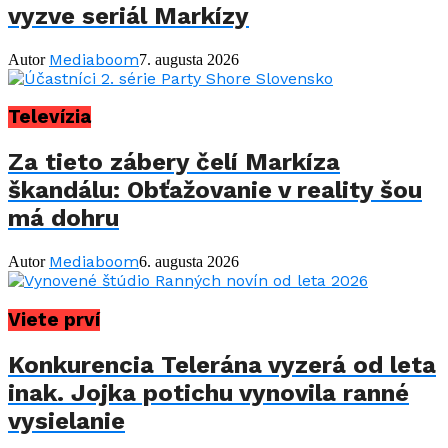
vyzve seriál Markízy
Mediaboom
Autor
7. augusta 2026
Televízia
Za tieto zábery čelí Markíza
škandálu: Obťažovanie v reality šou
má dohru
Mediaboom
Autor
6. augusta 2026
Viete prví
Konkurencia Telerána vyzerá od leta
inak. Jojka potichu vynovila ranné
vysielanie