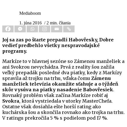
Mediaboom
1. júna 2016
/ 2 min. čítania
Joj sa zas po štarte prepadli Habovřesky, Dobre
vedieť predbehlo všetky nespravodajské
programy.
Markíze to v hlavnej sezóne so Zámenou manželiek a
ani Svokrou nevychádza. Prvá z reality šou zažila
veľký prepadák posledné dva piatky, kedy z Markízy
spravila až trojku na trhu, vďaka čomu
Zámenu
manželiek televízia okamžite sťahuje a o týždeň
skôr vysúva
na piatky
nasadenie Babovřesiek
.
Rovnaký problém však začína Markíze robiť aj
Svokra
, ktorá vystriedala v utorky MasterChefa.
Ostatne však dosiahla ešte horší rating ako
kuchárska šou a skončila rovnako ako trojka na trhu.
V ratingu prekročila 5 % s podielom pod 17 %.