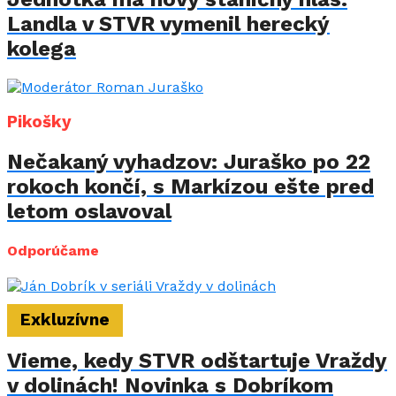
Landla v STVR vymenil herecký
kolega
Pikošky
Nečakaný vyhadzov: Juraško po 22
rokoch končí, s Markízou ešte pred
letom oslavoval
Odporúčame
Exkluzívne
Vieme, kedy STVR odštartuje Vraždy
v dolinách! Novinka s Dobríkom