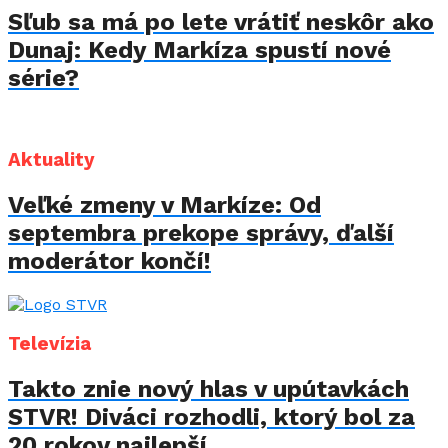
Sľub sa má po lete vrátiť neskôr ako
Dunaj: Kedy Markíza spustí nové
série?
Aktuality
Veľké zmeny v Markíze: Od
septembra prekope správy, ďalší
moderátor končí!
Televízia
Takto znie nový hlas v upútavkách
STVR! Diváci rozhodli, ktorý bol za
20 rokov najlepší