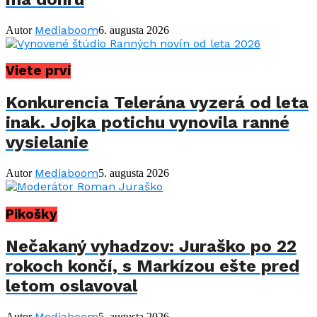
Mediaboom
Autor
6. augusta 2026
Viete prví
Konkurencia Telerána vyzerá od leta
inak. Jojka potichu vynovila ranné
vysielanie
Mediaboom
Autor
5. augusta 2026
Pikošky
Nečakaný vyhadzov: Juraško po 22
rokoch končí, s Markízou ešte pred
letom oslavoval
Mediaboom
Autor
5. augusta 2026