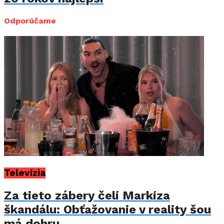
Odporúčame
Televízia
Za tieto zábery čelí Markíza
škandálu: Obťažovanie v reality šou
má dohru