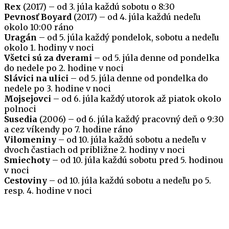
Rex
(2017) – od 3. júla každú sobotu o 8:30
Pevnosť Boyard
(2017) – od 4. júla každú nedeľu
okolo 10:00 ráno
Uragán
– od 5. júla každý pondelok, sobotu a nedeľu
okolo 1. hodiny v noci
Všetci sú za dverami
– od 5. júla denne od pondelka
do nedele po 2. hodine v noci
Slávici na ulici
– od 5. júla denne od pondelka do
nedele po 3. hodine v noci
Mojsejovci
– od 6. júla každý utorok až piatok okolo
polnoci
Susedia
(2006) – od 6. júla každý pracovný deň o 9:30
a cez víkendy po 7. hodine ráno
Vilomeniny
– od 10. júla každú sobotu a nedeľu v
dvoch častiach od približne 2. hodiny v noci
Smiechoty
– od 10. júla každú sobotu pred 5. hodinou
v noci
Cestoviny
– od 10. júla každú sobotu a nedeľu po 5.
resp. 4. hodine v noci