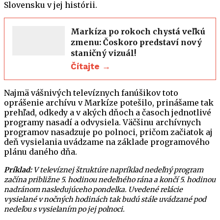
Slovensku v jej histórii.
Markíza po rokoch chystá veľkú
zmenu: Čoskoro predstaví nový
staničný vizuál!
Čítajte →
Najmä vášnivých televíznych fanúšikov toto
oprášenie archívu v Markíze potešilo, prinášame tak
prehľad, odkedy a v akých dňoch a časoch jednotlivé
programy nasadí a odvysiela. Väčšinu archívnych
programov nasadzuje po polnoci, pričom začiatok aj
deň vysielania uvádzame na základe programového
plánu daného dňa.
Príklad:
V televíznej štruktúre napríklad nedeľný program
začína približne 5. hodinou nedeľného rána a končí 5. hodinou
nadránom nasledujúceho pondelka. Uvedené relácie
vysielané v nočných hodinách tak budú stále uvádzané pod
nedeľou s vysielaním po jej polnoci.