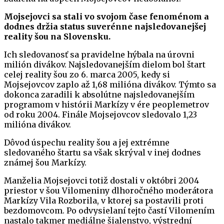
Mojsejovci sa stali vo svojom čase fenoménom a
dodnes držia status suverénne najsledovanejšej
reality šou na Slovensku.
Ich sledovanosť sa pravidelne hýbala na úrovni
milión divákov. Najsledovanejším dielom bol štart
celej reality šou zo 6. marca 2005, kedy si
Mojsejovcov zaplo až 1,68 milióna divákov. Týmto sa
dokonca zaradili k absolútne najsledovanejším
programom v histórii Markízy v ére peoplemetrov
od roku 2004. Finále Mojsejovcov sledovalo 1,23
milióna divákov.
Dôvod úspechu reality šou a jej extrémne
sledovaného štartu sa však skrýval v inej dodnes
známej šou Markízy.
Manželia Mojsejovci totiž dostali v októbri 2004
priestor v šou Vilomeniny dlhoročného moderátora
Markízy Vila Rozborila, v ktorej sa postavili proti
bezdomovcom. Po odvysielaní tejto častí Vilomením
nastalo takmer mediálne šialenstvo, výstrední