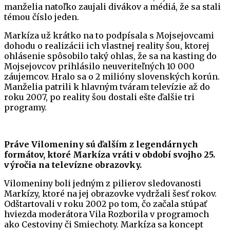
manželia natoľko zaujali divákov a médiá, že sa stali
témou číslo jeden.
Markíza už krátko na to podpísala s Mojsejovcami
dohodu o realizácii ich vlastnej reality šou, ktorej
ohlásenie spôsobilo taký ohlas, že sa na kasting do
Mojsejovcov prihlásilo neuveriteľných 10 000
záujemcov. Hralo sa o 2 milióny slovenských korún.
Manželia patrili k hlavným tváram televízie až do
roku 2007, po reality šou dostali ešte ďalšie tri
programy.
Práve Vilomeniny sú ďalším z legendárnych
formátov, ktoré Markíza vráti v období svojho 25.
výročia na televízne obrazovky.
Vilomeniny boli jedným z pilierov sledovanosti
Markízy, ktoré na jej obrazovke vydržali šesť rokov.
Odštartovali v roku 2002 po tom, čo začala stúpať
hviezda moderátora Vila Rozborila v programoch
ako Cestoviny či Smiechoty. Markíza sa koncept