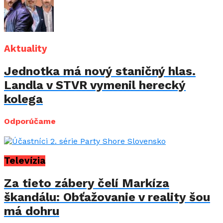
Aktuality
Jednotka má nový staničný hlas.
Landla v STVR vymenil herecký
kolega
Odporúčame
Televízia
Za tieto zábery čelí Markíza
škandálu: Obťažovanie v reality šou
má dohru