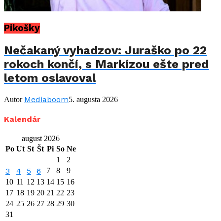
Pikošky
Nečakaný vyhadzov: Juraško po 22
rokoch končí, s Markízou ešte pred
letom oslavoval
Mediaboom
Autor
5. augusta 2026
Kalendár
august 2026
Po
Ut
St
Št
Pi
So
Ne
1
2
3
4
5
6
7
8
9
10
11
12
13
14
15
16
17
18
19
20
21
22
23
24
25
26
27
28
29
30
31