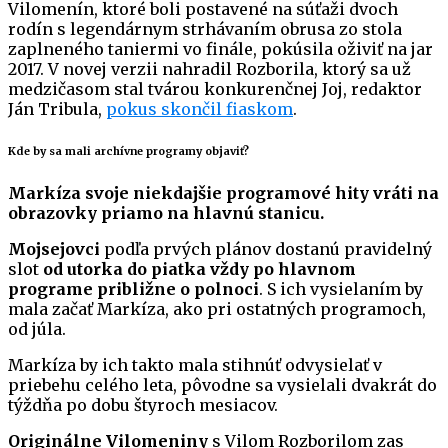
Vilomenín, ktoré boli postavené na súťaži dvoch
rodín s legendárnym strhávaním obrusa zo stola
zaplneného taniermi vo finále, pokúsila oživiť na jar
2017. V novej verzii nahradil Rozborila, ktorý sa už
medzičasom stal tvárou konkurenčnej Joj, redaktor
Ján Tribula,
pokus skončil fiaskom
.
Kde by sa mali archívne programy objaviť?
Markíza svoje niekdajšie programové hity vráti na
obrazovky priamo na hlavnú stanicu.
Mojsejovci
podľa prvých plánov dostanú pravidelný
slot
od utorka do piatka vždy po hlavnom
programe približne o polnoci
. S ich vysielaním by
mala začať Markíza, ako pri ostatných programoch,
od júla.
Markíza by ich takto mala stihnúť odvysielať v
priebehu celého leta, pôvodne sa vysielali dvakrát do
týždňa po dobu štyroch mesiacov.
Originálne Vilomeniny
s Vilom Rozborilom zas