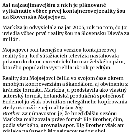
Asi najzaujímavejším z nich je plánované
vytiahnutie vôbec prvej kontajnerovej reality šou
na Slovensku Mojsejovci.
Markíza ju odvysielala na jar 2005, rok po tom, čo Joj
uviedla vôbec prvú reality šou na Slovensku Dievča za
milión.
Mojsejovci boli lacnejšou verziou kontajnerovej
reality šou, keď súťažiacich televízia nasťahovala
priamo do domu excentrického manželského páru,
ktorého popularita vystrelila už rok predtým.
Reality šou Mojsejovci čelila vo svojom čase okrem
mnohým kontroverziám a škandálom, aj obvineniu z
krádeže formátu. Markíza ju predstavila ako vlastný
autorský formát, holandská produkčná spoločnosť
Endemol ju však obvinila z nelegálneho kopírovania
vtedy už rozšírenej reality šou
Big
Brother.
Zaujímavosťou je, že hneď ďalšiu sezónu
Markíza realizovala práve formát Big Brother, čím,
podľa všetkého, urovnala spor. Big Brother však ani
zďaleka na úspech Mojsejovcov nedosiahol.