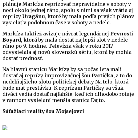
plánuje Markíza reprízovať nepravidelne v soboty v
noci okolo jednej ráno, spolu s nimi sa však vrátia aj
reprízy
Uragánu,
ktoré by mala podľa prvých plánov
vysielať v podobnom čase v soboty a nedele.
Markíza taktiež avizuje návrat legendárnej
Pevnosti
Boyard
, ktorá by mala dostať najlepší slot v nedele
ráno po 9. hodine. Televízia však v roku 2017
odvysielala aj novú slovenskú sériu, ktorá by mohla
dostať prednosť.
Na hlavnú stanicu Markízy by sa počas leta mali
dostať aj reprízy improvizačnej šou
Partička,
a to do
nedeľňajšieho slotu politickej debaty Na telo, ktorá
bude mať prestávku. K reprízam Partičky sa však
diváci vedia dostať najľahšie, keď ich dlhodobo rotuje
v rannom vysielaní menšia stanica Dajto.
Súťažiaci reality šou Mojsejovci