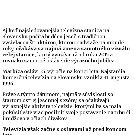
Aj keď najsledovanejšia televízna stanica na
Slovensku počíta budúcu jeseň s tradičnou
vysielacou štruktúrou, ktorou nadviaže na minulé
roky,
očakáva sa najmä zmena samotného vizuálu
celej stanice
, ktorý využíva už od roku 2015 a
rovnako samotné oslávenie výrazného jubilea.
Markíza oslávi 25. výročie na konci leta. Najstaršia
komerčná televízia na Slovensku vznikla 31. augusta
1996.
Práve s týmto dátumom, najmä v súvislosti so
štartom ostrej jesennej sezóny, sa očakávajú
výraznejšie aktivity televízie, ktorými by sa mala
pokúsiť ešte viac posilniť svoje postavenie na trhu či
imidžovo v očiach divákov.
Televízia však začne s oslavami už pred koncom