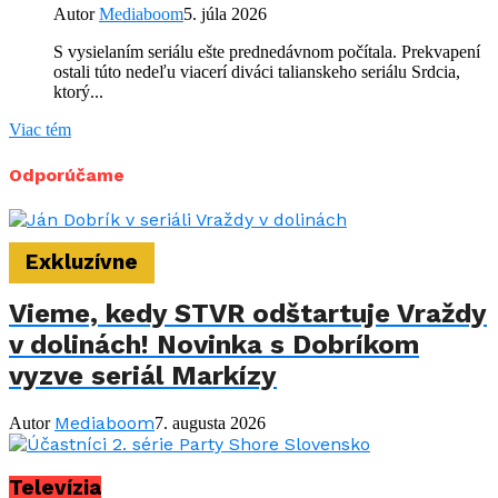
Autor
Mediaboom
5. júla 2026
S vysielaním seriálu ešte prednedávnom počítala. Prekvapení
ostali túto nedeľu viacerí diváci talianskeho seriálu Srdcia,
ktorý...
Viac tém
Odporúčame
Exkluzívne
Vieme, kedy STVR odštartuje Vraždy
v dolinách! Novinka s Dobríkom
vyzve seriál Markízy
Mediaboom
Autor
7. augusta 2026
Televízia