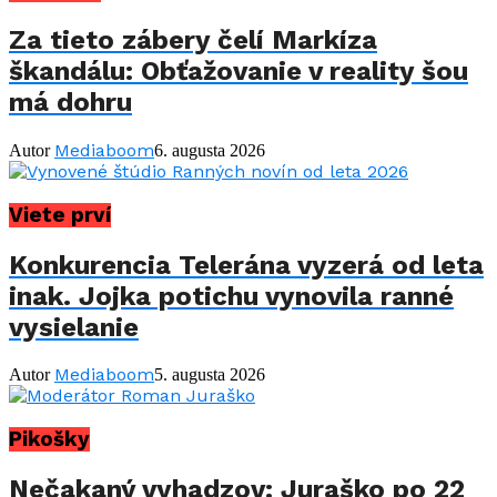
Za tieto zábery čelí Markíza
škandálu: Obťažovanie v reality šou
má dohru
Mediaboom
Autor
6. augusta 2026
Viete prví
Konkurencia Telerána vyzerá od leta
inak. Jojka potichu vynovila ranné
vysielanie
Mediaboom
Autor
5. augusta 2026
Pikošky
Nečakaný vyhadzov: Juraško po 22