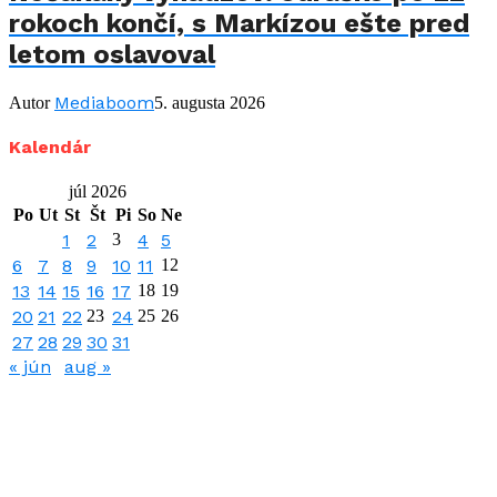
rokoch končí, s Markízou ešte pred
letom oslavoval
Mediaboom
Autor
5. augusta 2026
Kalendár
júl 2026
Po
Ut
St
Št
Pi
So
Ne
1
2
3
4
5
6
7
8
9
10
11
12
13
14
15
16
17
18
19
20
21
22
23
24
25
26
27
28
29
30
31
« jún
aug »