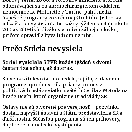
Dobový seriál zo 60. a 70. rokov minulého storočia,
odohrávajúci sa na kardiochirurgickom oddelení
nemocnice Le Molinette v Turíne, patrí medzi
úspešné programy vo večernej štruktúre Jednotky –
od začiatku vysielania ho každý týždeň sleduje okolo
200 až 260-tisíc divákov v univerzálnej cieľovke,
pričom spravidla býva lídrom na trhu.
Prečo Srdcia nevysiela
Seriál vysielala STVR každý týždeň s dvomi
časťami za sebou, až doteraz.
Slovenská televízia túto nedeľu, 5. júla, v hlavnom
programe uprednostnila priamy prenos z
politických osláv sviatku svätých Cyrila a Metoda na
hrade Devín, ktoré organizuje Úrad vlády SR.
Oslavy nie sú otvorené pre verejnosť – pozvánku
dostali najvyšší ústavní a štátni predstavitelia SR a
ďalší hostia. Súčasťou programu sú ich príhovory,
doplnené o umelecké vystúpenia.