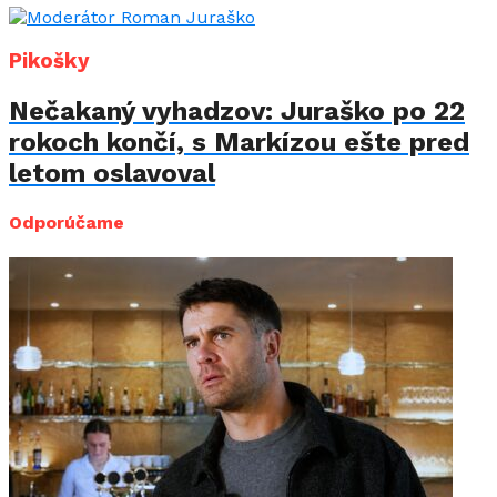
Pikošky
Nečakaný vyhadzov: Juraško po 22
rokoch končí, s Markízou ešte pred
letom oslavoval
Odporúčame