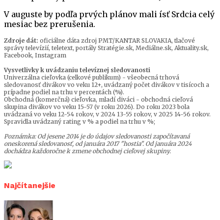
V auguste by podľa prvých plánov mali ísť Srdcia celý
mesiac bez prerušenia.
Zdroje dát:
oficiálne dáta zdroj PMT/KANTAR SLOVAKIA, tlačové
správy televízií, teletext, portály Stratégie.sk, Mediálne.sk, Aktuality.sk,
Facebook, Instagram
Vysvetlivky k uvádzaniu televíznej sledovanosti
Univerzálna cieľovka (celkové publikum) - všeobecná trhová
sledovanosť divákov vo veku 12+, uvádzaný počet divákov v tisícoch a
prípadne podiel na trhu v percentách (%).
Obchodná (komerčná) cieľovka, mladí diváci - obchodná cieľová
skupina divákov vo veku 15-57 (v roku 2026). Do roku 2023 bola
uvádzaná vo veku 12-54 rokov, v 2024 13-55 rokov, v 2025 14-56 rokov.
Spravidla uvádzaný rating v % a podiel na trhu v %;
Poznámka: Od jesene 2014 je do údajov sledovanosti započítavaná
oneskorená sledovanosť, od januára 2017 "hostia". Od januára 2024
dochádza každoročne k zmene obchodnej cieľovej skupiny.
Najčítanejšie