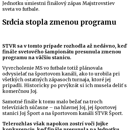
Jednotku umiestni finálový zápas Majstrovstiev
sveta vo futbale.
Srdcia stopla zmenou programu
STVR sa v tomto prípade rozhodla až nedávno, keď
finále svetového šampionátu presunula zmenou
programu na väčšiu stanicu.
Vyvrcholenie MS vo futbale totiž plánovala
odvysielať na športovom kanáli, ako to urobila pri
všetkých ostatných zápasoch turnaja, ktoré jej
pripadli. Historicky po prvýkrát si ich musela deliť s
komerčnou Joj.
Samotné finále k tomu malo bežať na troch
televíziách súčasne – na hlavnej Joj, jej športovej
stanici Joj Šport a na športovom kanáli STVR Šport.
Telerozhlas však napokon zostrí voči Jojke
konkurenciu, keď finále presunula na Jednotku.