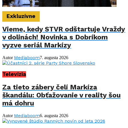
Exkluzívne
Vieme, kedy STVR odštartuje Vraždy
v dolinách! Novinka s Dobríkom
vyzve seriál Markízy
Mediaboom
Autor
7. augusta 2026
Televízia
Za tieto zábery čelí Markíza
škandálu: Obťažovanie v reality šou
má dohru
Mediaboom
Autor
6. augusta 2026