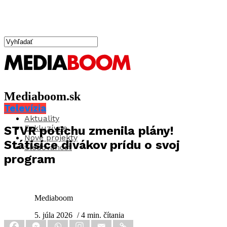
Mediaboom.sk
Televízia
Aktuality
Exkluzívne
STVR potichu zmenila plány!
Nové projekty
Státisíce divákov prídu o svoj
Sledovanosť
program
Mediaboom
5. júla 2026
/ 4 min. čítania