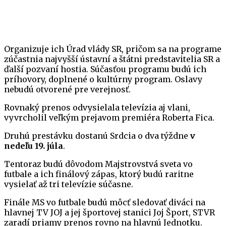
Organizuje ich Úrad vlády SR, pričom sa na programe
zúčastnia najvyšší ústavní a štátni predstavitelia SR a
ďalší pozvaní hostia. Súčasťou programu budú ich
príhovory, doplnené o kultúrny program. Oslavy
nebudú otvorené pre verejnosť.
Rovnaký prenos odvysielala televízia aj vlani,
vyvrcholil veľkým prejavom premiéra Roberta Fica.
Druhú prestávku dostanú Srdcia o dva týždne
v
nedeľu 19. júla
.
Tentoraz budú dôvodom Majstrovstvá sveta vo
futbale a ich finálový zápas, ktorý budú raritne
vysielať až tri televízie súčasne.
Finále MS vo futbale budú môcť sledovať diváci na
hlavnej TV JOJ a jej športovej stanici Joj Šport, STVR
zaradí priamy prenos rovno na hlavnú Jednotku.