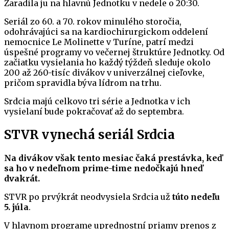
Zaradila ju na hlavnú Jednotku v nedele o 20:30.
Seriál zo 60. a 70. rokov minulého storočia,
odohrávajúci sa na kardiochirurgickom oddelení
nemocnice Le Molinette v Turíne, patrí medzi
úspešné programy vo večernej štruktúre Jednotky. Od
začiatku vysielania ho každý týždeň sleduje okolo
200 až 260-tisíc divákov v univerzálnej cieľovke,
pričom spravidla býva lídrom na trhu.
Srdcia majú celkovo tri série a Jednotka v ich
vysielaní bude pokračovať až do septembra.
STVR vynechá seriál Srdcia
Na divákov však tento mesiac čaká prestávka, keď
sa ho v nedeľnom prime-time nedočkajú hneď
dvakrát.
STVR po prvýkrát neodvysiela Srdcia už
túto nedeľu
5. júla
.
V hlavnom programe uprednostní priamy prenos z