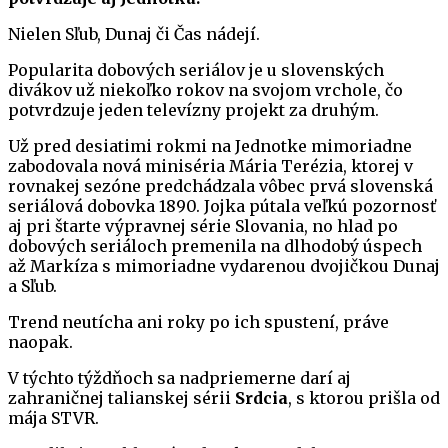
Nielen Sľub, Dunaj či Čas nádejí.
Popularita dobových seriálov je u slovenských
divákov už niekoľko rokov na svojom vrchole, čo
potvrdzuje jeden televízny projekt za druhým.
Už pred desiatimi rokmi na Jednotke mimoriadne
zabodovala nová miniséria Mária Terézia, ktorej v
rovnakej sezóne predchádzala vôbec prvá slovenská
seriálová dobovka 1890. Jojka pútala veľkú pozornosť
aj pri štarte výpravnej série Slovania, no hlad po
dobových seriáloch premenila na dlhodobý úspech
až Markíza s mimoriadne vydarenou dvojičkou Dunaj
a Sľub.
Trend neutícha ani roky po ich spustení, práve
naopak.
V týchto týždňoch sa nadpriemerne darí aj
zahraničnej talianskej sérii
Srdcia
, s ktorou prišla od
mája STVR.