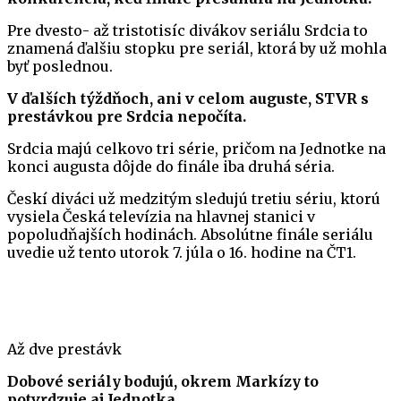
Pre dvesto- až tristotisíc divákov seriálu Srdcia to
znamená ďalšiu stopku pre seriál, ktorá by už mohla
byť poslednou.
V ďalších týždňoch, ani v celom auguste, STVR s
prestávkou pre Srdcia nepočíta.
Srdcia majú celkovo tri série, pričom na Jednotke na
konci augusta dôjde do finále iba druhá séria.
Českí diváci už medzitým sledujú tretiu sériu, ktorú
vysiela Česká televízia na hlavnej stanici v
popoludňajších hodinách. Absolútne finále seriálu
uvedie už tento utorok 7. júla o 16. hodine na ČT1.
Až dve prestávk
Dobové seriály bodujú, okrem Markízy to
potvrdzuje aj Jednotka.