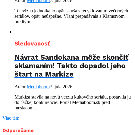
Autor
Mediaboom
7. júla 2026
Televízna jednotka to opäť skúša s recyklovaním večerných
seriálov, opäť neúspešne. Vlani prepadávala s Klamstvom,
predtým...
Sledovanosť
Návrat Sandokana môže skončiť
sklamaním! Takto dopadol jeho
štart na Markíze
Autor
Mediaboom
7. júla 2026
Markíza stavila na novú verziu kultového seriálu, postavila ju
do ťažkej konkurencie. Portál Mediaboom.sk pred
mesiacom...
Viac tém
Odporúčame