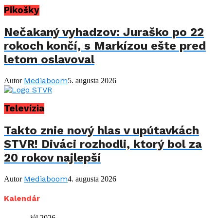
Pikošky
Nečakaný vyhadzov: Juraško po 22
rokoch končí, s Markízou ešte pred
letom oslavoval
Mediaboom
Autor
5. augusta 2026
Televízia
Takto znie nový hlas v upútavkách
STVR! Diváci rozhodli, ktorý bol za
20 rokov najlepší
Mediaboom
Autor
4. augusta 2026
Kalendár
júl 2026