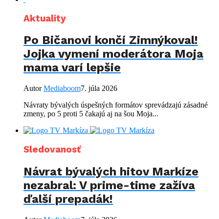
Aktuality
Po Bičanovi končí Zimnýkoval!
Jojka vymení moderátora Moja
mama varí lepšie
Autor
Mediaboom
7. júla 2026
Návraty bývalých úspešných formátov sprevádzajú zásadné
zmeny, po 5 proti 5 čakajú aj na šou Moja...
Sledovanosť
Návrat bývalých hitov Markíze
nezabral: V prime-time zažíva
ďalší prepadák!