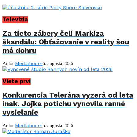
Televízia
Za tieto zábery čelí Markíza
škandálu: Obťažovanie v reality šou
má dohru
Mediaboom
Autor
6. augusta 2026
Viete prví
Konkurencia Telerána vyzerá od leta
inak. Jojka potichu vynovila ranné
vysielanie
Mediaboom
Autor
5. augusta 2026