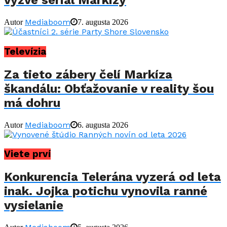
vyzve seriál Markízy
Mediaboom
Autor
7. augusta 2026
Televízia
Za tieto zábery čelí Markíza
škandálu: Obťažovanie v reality šou
má dohru
Mediaboom
Autor
6. augusta 2026
Viete prví
Konkurencia Telerána vyzerá od leta
inak. Jojka potichu vynovila ranné
vysielanie