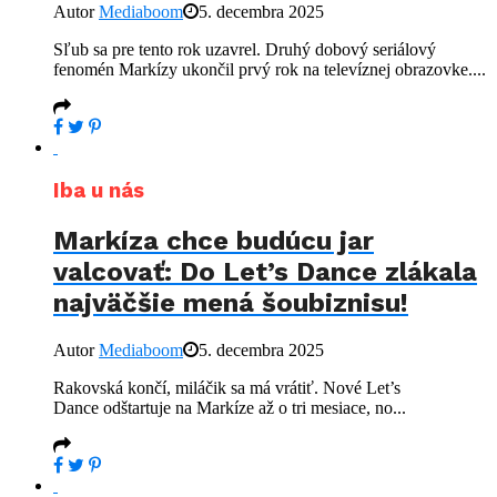
Autor
Mediaboom
5. decembra 2025
Sľub sa pre tento rok uzavrel. Druhý dobový seriálový
fenomén Markízy ukončil prvý rok na televíznej obrazovke....
Iba u nás
Markíza chce budúcu jar
valcovať: Do Let’s Dance zlákala
najväčšie mená šoubiznisu!
Autor
Mediaboom
5. decembra 2025
Rakovská končí, miláčik sa má vrátiť. Nové Let’s
Dance odštartuje na Markíze až o tri mesiace, no...