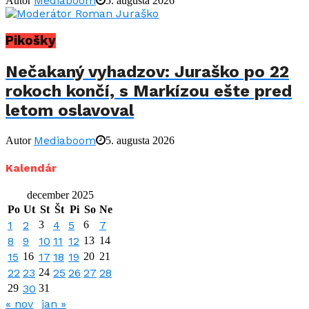
Mediaboom
Autor
5. augusta 2026
Pikošky
Nečakaný vyhadzov: Juraško po 22
rokoch končí, s Markízou ešte pred
letom oslavoval
Mediaboom
Autor
5. augusta 2026
Kalendár
december 2025
Po
Ut
St
Št
Pi
So
Ne
1
2
3
4
5
6
7
8
9
10
11
12
13
14
15
16
17
18
19
20
21
22
23
24
25
26
27
28
29
30
31
« nov
jan »