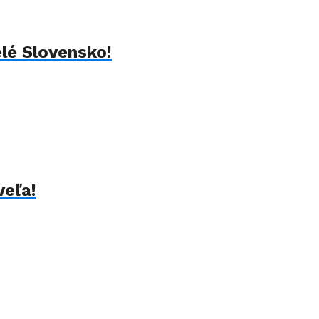
elé Slovensko!
veľa!