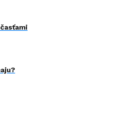
 časťami
naju?