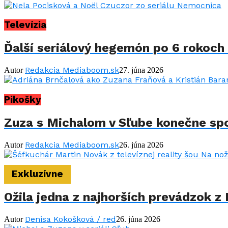
Televízia
Ďalší seriálový hegemón po 6 rokoch 
Redakcia Mediaboom.sk
Autor
27. júna 2026
Pikošky
Zuza s Michalom v Sľube konečne spo
Redakcia Mediaboom.sk
Autor
26. júna 2026
Exkluzívne
Ožila jedna z najhorších prevádzok z 
Denisa Kokošková / red
Autor
26. júna 2026