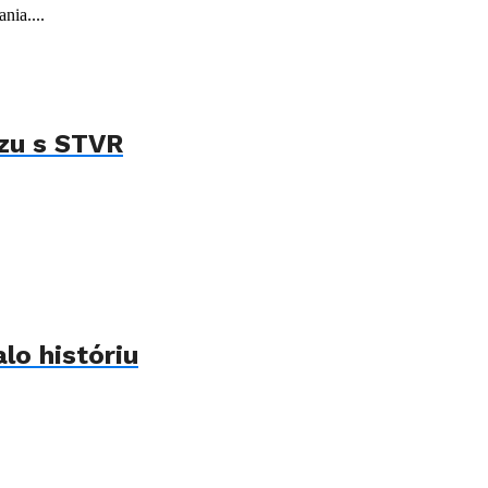
nia....
ízu s STVR
lo históriu