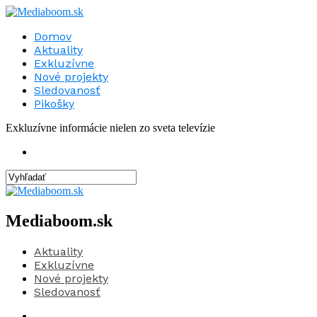
Domov
Aktuality
Exkluzívne
Nové projekty
Sledovanosť
Pikošky
Exkluzívne informácie nielen zo sveta televízie
Mediaboom.sk
Aktuality
Exkluzívne
Nové projekty
Sledovanosť