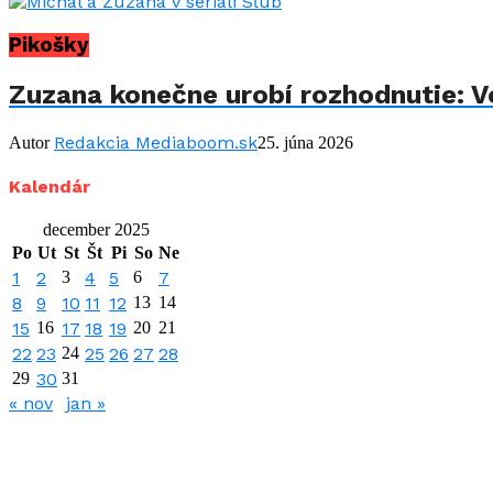
Pikošky
Zuzana konečne urobí rozhodnutie: Vo
Redakcia Mediaboom.sk
Autor
25. júna 2026
Kalendár
december 2025
Po
Ut
St
Št
Pi
So
Ne
1
2
3
4
5
6
7
8
9
10
11
12
13
14
15
16
17
18
19
20
21
22
23
24
25
26
27
28
29
30
31
« nov
jan »