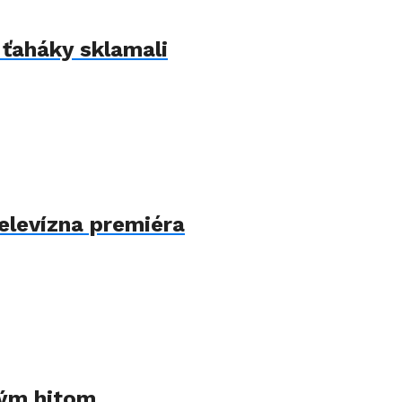
 ťaháky sklamali
televízna premiéra
ným hitom