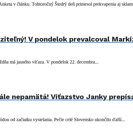
nketa v článku. Tohtoročný Štedrý deň priniesol prekvapenia aj sklama
iteľný! V pondelok prevalcoval Mark
ždňa má jasného víťaza. V pondelok 22. decembra...
nále nepamätá! Víťazstvo Janky prepísa
ódou od začiatku vysielania. Pečie celé Slovensko ukončilo ďalší...