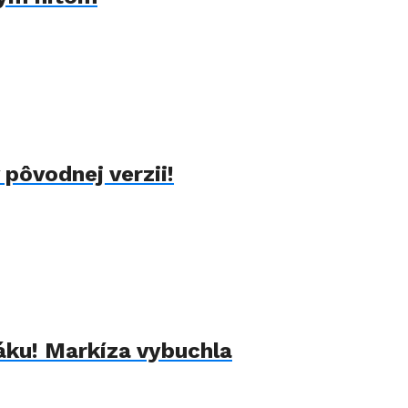
pôvodnej verzii!
háku! Markíza vybuchla