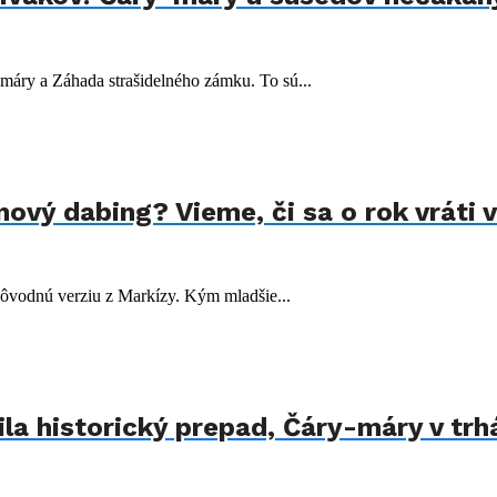
-máry a Záhada strašidelného zámku. To sú...
vý dabing? Vieme, či sa o rok vráti v 
 pôvodnú verziu z Markízy. Kým mladšie...
la historický prepad, Čáry-máry v tr