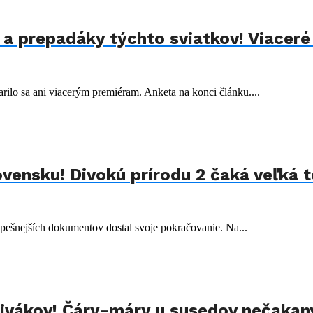
 a prepadáky týchto sviatkov! Viaceré
darilo sa ani viacerým premiéram. Anketa na konci článku....
vensku! Divokú prírodu 2 čaká veľká 
pešnejších dokumentov dostal svoje pokračovanie. Na...
 divákov! Čáry-máry u susedov nečaka