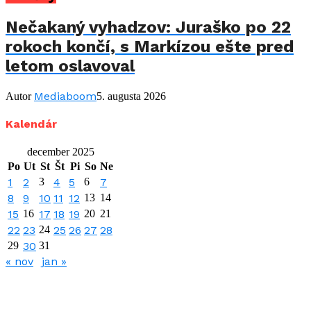
Nečakaný vyhadzov: Juraško po 22
rokoch končí, s Markízou ešte pred
letom oslavoval
Mediaboom
Autor
5. augusta 2026
Kalendár
december 2025
Po
Ut
St
Št
Pi
So
Ne
1
2
3
4
5
6
7
8
9
10
11
12
13
14
15
16
17
18
19
20
21
22
23
24
25
26
27
28
29
30
31
« nov
jan »