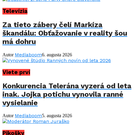
Televízia
Za tieto zábery čelí Markíza
škandálu: Obťažovanie v reality šou
má dohru
Mediaboom
Autor
6. augusta 2026
Viete prví
Konkurencia Telerána vyzerá od leta
inak. Jojka potichu vynovila ranné
vysielanie
Mediaboom
Autor
5. augusta 2026
Pikošky