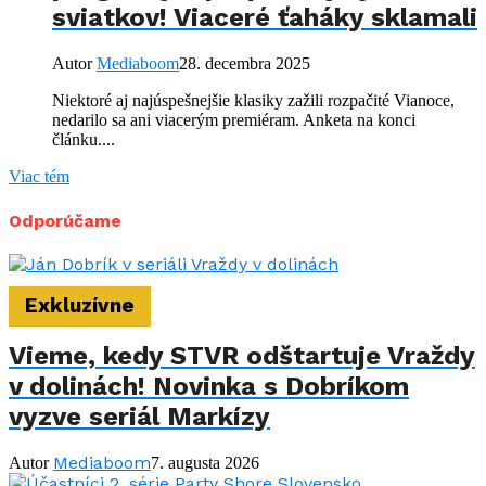
sviatkov! Viaceré ťaháky sklamali
Autor
Mediaboom
28. decembra 2025
Niektoré aj najúspešnejšie klasiky zažili rozpačité Vianoce,
nedarilo sa ani viacerým premiéram. Anketa na konci
článku....
Viac tém
Odporúčame
Exkluzívne
Vieme, kedy STVR odštartuje Vraždy
v dolinách! Novinka s Dobríkom
vyzve seriál Markízy
Mediaboom
Autor
7. augusta 2026