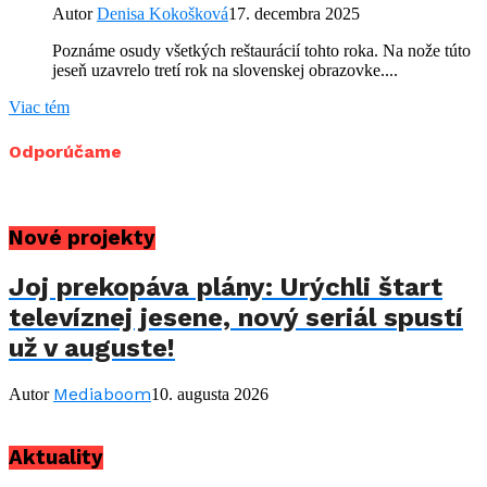
Autor
Denisa Kokošková
17. decembra 2025
Poznáme osudy všetkých reštaurácií tohto roka. Na nože túto
jeseň uzavrelo tretí rok na slovenskej obrazovke....
Viac tém
Odporúčame
Nové projekty
Joj prekopáva plány: Urýchli štart
televíznej jesene, nový seriál spustí
už v auguste!
Mediaboom
Autor
10. augusta 2026
Aktuality