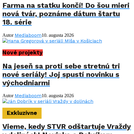
Farma na statku končí! Do šou mieri
nová tvár, poznáme dátum štartu
18. série
Mediaboom
Autor
10. augusta 2026
Nové projekty
Na jeseň sa proti sebe stretnú tri
nové seriály! Joj spustí novinku s
východniarmi
Mediaboom
Autor
10. augusta 2026
Exkluzívne
Vieme, kedy STVR odštartuje Vraždy