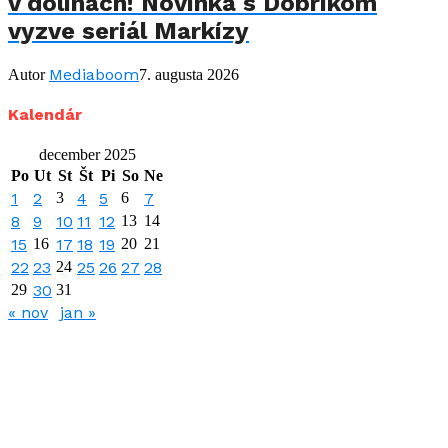
v dolinách! Novinka s Dobríkom
vyzve seriál Markízy
Mediaboom
Autor
7. augusta 2026
Kalendár
december 2025
Po
Ut
St
Št
Pi
So
Ne
1
2
3
4
5
6
7
8
9
10
11
12
13
14
15
16
17
18
19
20
21
22
23
24
25
26
27
28
29
30
31
« nov
jan »