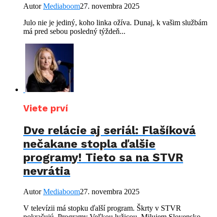
Autor
Mediaboom
27. novembra 2025
Julo nie je jediný, koho linka ožíva. Dunaj, k vašim službám
má pred sebou posledný týždeň...
Viete prví
Dve relácie aj seriál: Flašíková
nečakane stopla ďalšie
programy! Tieto sa na STVR
nevrátia
Autor
Mediaboom
27. novembra 2025
V televízii má stopku ďalší program. Škrty v STVR
pokračujú. Programy Veľkou lyžicou, Milujem Slovensko