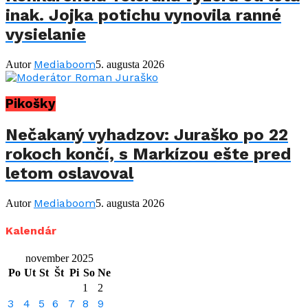
inak. Jojka potichu vynovila ranné
vysielanie
Mediaboom
Autor
5. augusta 2026
Pikošky
Nečakaný vyhadzov: Juraško po 22
rokoch končí, s Markízou ešte pred
letom oslavoval
Mediaboom
Autor
5. augusta 2026
Kalendár
november 2025
Po
Ut
St
Št
Pi
So
Ne
1
2
3
4
5
6
7
8
9