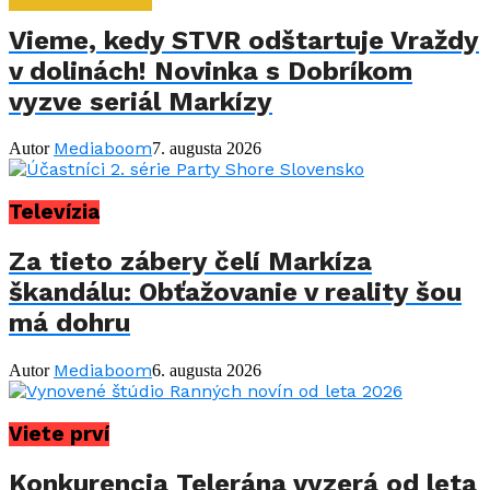
Vieme, kedy STVR odštartuje Vraždy
v dolinách! Novinka s Dobríkom
vyzve seriál Markízy
Mediaboom
Autor
7. augusta 2026
Televízia
Za tieto zábery čelí Markíza
škandálu: Obťažovanie v reality šou
má dohru
Mediaboom
Autor
6. augusta 2026
Viete prví
Konkurencia Telerána vyzerá od leta