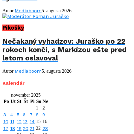
Mediaboom
Autor
5. augusta 2026
Pikošky
Nečakaný vyhadzov: Juraško po 22
rokoch končí, s Markízou ešte pred
letom oslavoval
Mediaboom
Autor
5. augusta 2026
Kalendár
november 2025
Po
Ut
St
Št
Pi
So
Ne
1
2
3
4
5
6
7
8
9
10
11
12
13
14
15
16
17
18
19
20
21
22
23