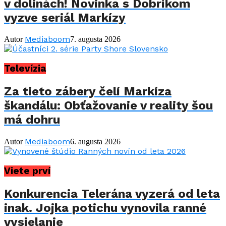
v dolinách! Novinka s Dobríkom
vyzve seriál Markízy
Mediaboom
Autor
7. augusta 2026
Televízia
Za tieto zábery čelí Markíza
škandálu: Obťažovanie v reality šou
má dohru
Mediaboom
Autor
6. augusta 2026
Viete prví
Konkurencia Telerána vyzerá od leta
inak. Jojka potichu vynovila ranné
vysielanie