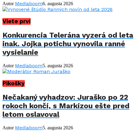
Mediaboom
Autor
6. augusta 2026
Viete prví
Konkurencia Telerána vyzerá od leta
inak. Jojka potichu vynovila ranné
vysielanie
Mediaboom
Autor
5. augusta 2026
Pikošky
Nečakaný vyhadzov: Juraško po 22
rokoch končí, s Markízou ešte pred
letom oslavoval
Mediaboom
Autor
5. augusta 2026