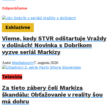
Odporúčame
Exkluzívne
Vieme, kedy STVR odštartuje Vraždy
v dolinách! Novinka s Dobríkom
vyzve seriál Markízy
Mediaboom
Autor
7. augusta 2026
Televízia
Za tieto zábery čelí Markíza
škandálu: Obťažovanie v reality šou
má dohru