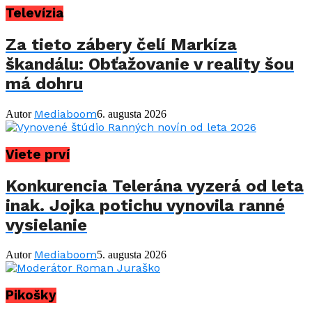
Televízia
Za tieto zábery čelí Markíza
škandálu: Obťažovanie v reality šou
má dohru
Mediaboom
Autor
6. augusta 2026
Viete prví
Konkurencia Telerána vyzerá od leta
inak. Jojka potichu vynovila ranné
vysielanie
Mediaboom
Autor
5. augusta 2026
Pikošky