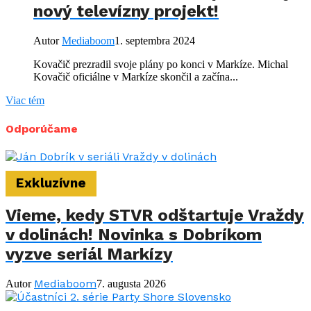
nový televízny projekt!
Autor
Mediaboom
1. septembra 2024
Kovačič prezradil svoje plány po konci v Markíze. Michal
Kovačič oficiálne v Markíze skončil a začína...
Viac tém
Odporúčame
Exkluzívne
Vieme, kedy STVR odštartuje Vraždy
v dolinách! Novinka s Dobríkom
vyzve seriál Markízy
Mediaboom
Autor
7. augusta 2026