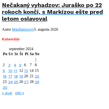
Nečakaný vyhadzov: Juraško po 22
rokoch končí, s Markízou ešte pred
letom oslavoval
Mediaboom
Autor
5. augusta 2026
Kalendár
september 2024
Po
Ut
St
Št
Pi
So
Ne
1
2
3
4
5
6
7
8
9
10
11
12
13
14
15
16
17
18
19
20
21
22
23
24
25
26
27
28
29
30
« aug
okt »