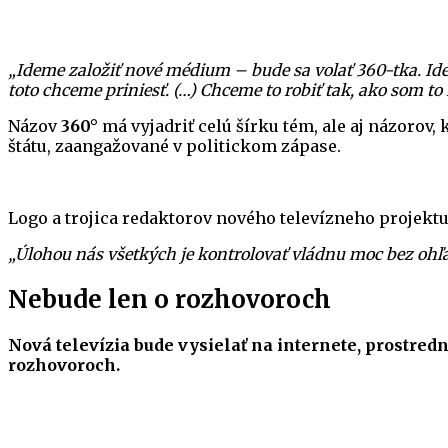
„Ideme založiť nové médium – bude sa volať 360-tka. Ideme
toto chceme priniesť. (…) Chceme to robiť tak, ako som to r
Názov
360°
má vyjadriť celú šírku tém, ale aj názorov,
štátu, zaangažované v politickom zápase.
Logo a trojica redaktorov nového televízneho projekt
„Úlohou nás všetkých je kontrolovať vládnu moc bez ohľad
Nebude len o rozhovoroch
Nová televízia bude vysielať na internete, prostre
rozhovoroch.