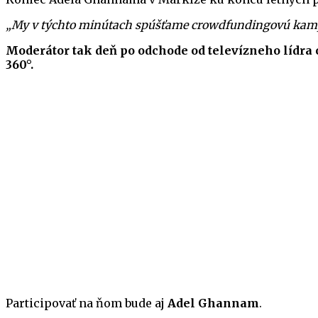
„My v týchto minútach spúšťame crowdfundingovú kamp
Moderátor tak deň po odchode od televízneho lídra 
360°.
Participovať na ňom bude aj
Adel Ghannam
.