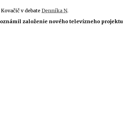
 Kovačič v debate
Denníka N
.
ď oznámil založenie nového televízneho projektu