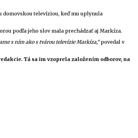
jou domovskou televíziou, keď mu uplynula
torou podľa jeho slov mala prechádzať aj Markíza.
me s ním ako s tvárou televízie Markíza,“
povedal v
redakcie. Tá sa im vzoprela založením odborov, na