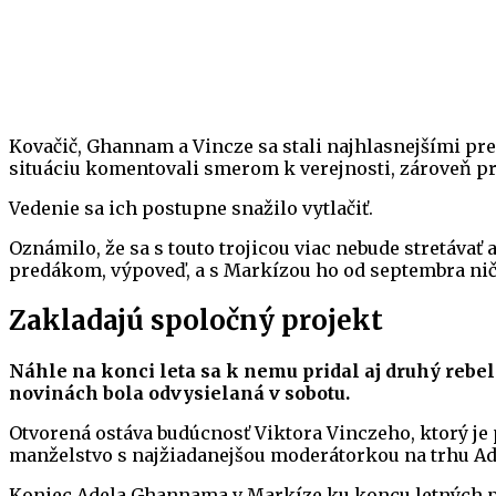
Kovačič, Ghannam a Vincze sa stali najhlasnejšími pre
situáciu komentovali smerom k verejnosti, zároveň p
Vedenie sa ich postupne snažilo vytlačiť.
Oznámilo, že sa s touto trojicou viac nebude stretáva
predákom, výpoveď, a s Markízou ho od septembra nič
Zakladajú spoločný projekt
Náhle na konci leta sa k nemu pridal aj druhý rebe
novinách bola odvysielaná v sobotu.
Otvorená ostáva budúcnosť Viktora Vinczeho, ktorý je pr
manželstvo s najžiadanejšou moderátorkou na trhu Ad
Koniec Adela Ghannama v Markíze ku koncu letných p