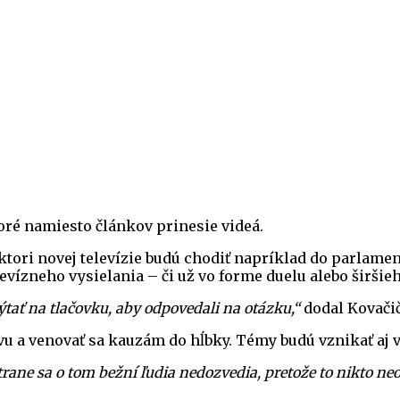
ré namiesto článkov prinesie videá.
ori novej televízie budú chodiť napríklad do parlamentu
evízneho vysielania – či už vo forme duelu alebo širšieh
ýtať na tlačovku, aby odpovedali na otázku,“
dodal Kovačič
tívu a venovať sa kauzám do hĺbky. Témy budú vznikať a
 strane sa o tom bežní ľudia nedozvedia, pretože to nikto n