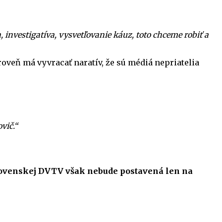
 investigatíva, vysvetľovanie káuz, toto chceme robiť a
roveň má vyvracať naratív, že sú médiá nepriatelia
vič.“
 slovenskej DVTV však nebude postavená len na