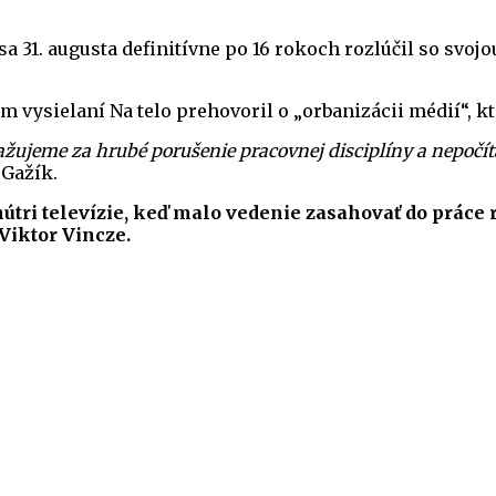
a 31. augusta definitívne po 16 rokoch rozlúčil so svo
m vysielaní Na telo prehovoril o „orbanizácii médií“, k
jeme za hrubé porušenie pracovnej disciplíny a nepočíta
 Gažík.
útri televízie, keď malo vedenie zasahovať do práce 
Viktor Vincze.