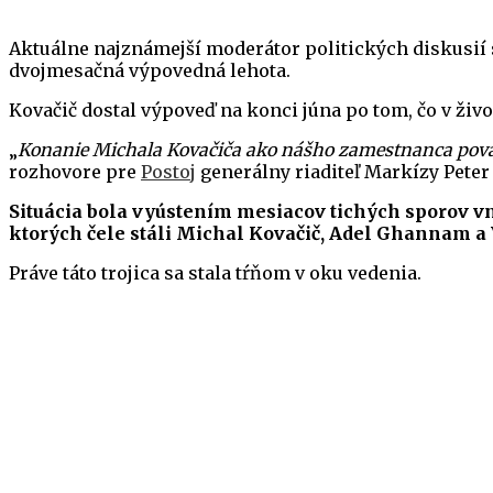
Aktuálne najznámejší moderátor politických diskusií s
dvojmesačná výpovedná lehota.
Kovačič dostal výpoveď na konci júna po tom, čo v živo
„
Konanie Michala Kovačiča ako nášho zamestnanca považu
rozhovore pre
Postoj
generálny riaditeľ Markízy Peter
Situácia bola vyústením mesiacov tichých sporov vn
ktorých čele stáli Michal Kovačič, Adel Ghannam a 
Práve táto trojica sa stala tŕňom v oku vedenia.