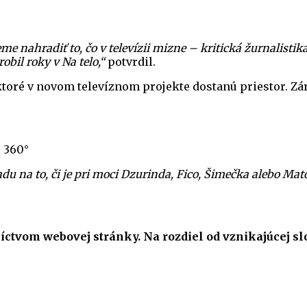
 nahradiť to, čo v televízii mizne – kritická žurnalistika,
obil roky v Na telo,“
potvrdil.
 ktoré v novom televíznom projekte dostanú priestor. Zá
u 360°
u na to, či je pri moci Dzurinda, Fico, Šimečka alebo Mato
dníctvom webovej stránky. Na rozdiel od vznikajúcej