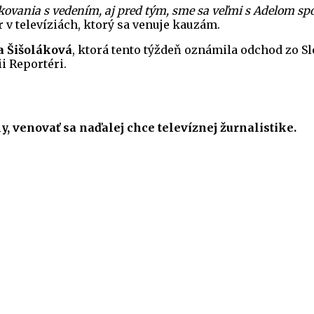
rokovania s vedením, aj pred tým, sme sa veľmi s Adelom s
 v televíziách, ktorý sa venuje kauzám.
a Šišoláková
, ktorá tento týždeň oznámila odchod zo Sl
i Reportéri.
ny, venovať sa
naďalej
chce televíznej žurnalistike.