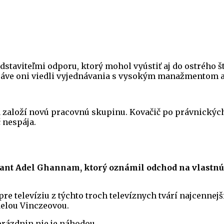
dstaviteľmi odporu, ktorý mohol vyústiť aj do ostrého š
ráve oni viedli vyjednávania s vysokým manažmentom a
ť a založí novú pracovnú skupinu. Kovačič po právnický
 nespája.
lant Adel Ghannam, ktorý oznámil odchod na vlastnú 
e televíziu z týchto troch televíznych tvárí najcennejší
elou Vinczeovou.
rázdnin nie je náhodou.