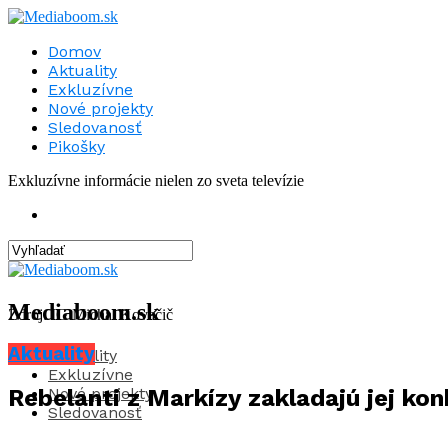
Domov
Aktuality
Exkluzívne
Nové projekty
Sledovanosť
Pikošky
Exkluzívne informácie nielen zo sveta televízie
Mediaboom.sk
Zdroj: IG Michal Kovačič
Aktuality
Aktuality
Exkluzívne
Nové projekty
Rebelanti z Markízy zakladajú jej kon
Sledovanosť