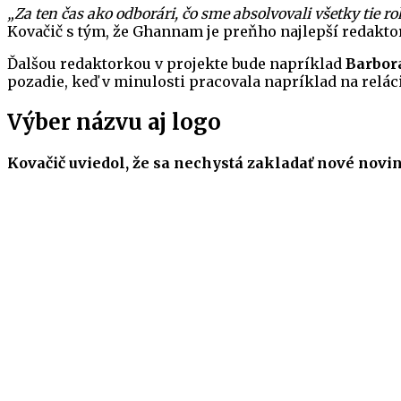
„Za ten čas ako odborári, čo sme absolvovali všetky tie 
Kovačič s tým, že Ghannam je preňho najlepší redaktor
Ďalšou redaktorkou v projekte bude napríklad
Barbor
pozadie, keď v minulosti pracovala napríklad na reláci
Výber názvu aj logo
Kovačič uviedol, že sa nechystá zakladať nové novi