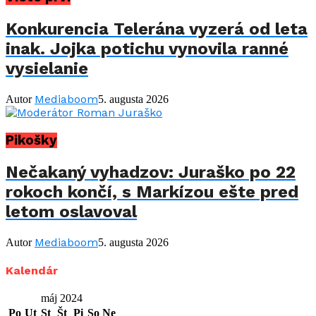
Konkurencia Telerána vyzerá od leta
inak. Jojka potichu vynovila ranné
vysielanie
Mediaboom
Autor
5. augusta 2026
Pikošky
Nečakaný vyhadzov: Juraško po 22
rokoch končí, s Markízou ešte pred
letom oslavoval
Mediaboom
Autor
5. augusta 2026
Kalendár
máj 2024
Po
Ut
St
Št
Pi
So
Ne