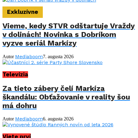
Exkluzívne
Vieme, kedy STVR odštartuje Vraždy
v dolinách! Novinka s Dobríkom
vyzve seriál Markízy
Mediaboom
Autor
7. augusta 2026
Televízia
Za tieto zábery čelí Markíza
škandálu: Obťažovanie v reality šou
má dohru
Mediaboom
Autor
6. augusta 2026
Viete prví