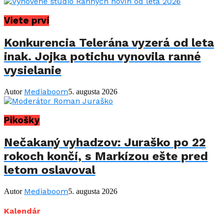
Viete prví
Konkurencia Telerána vyzerá od leta
inak. Jojka potichu vynovila ranné
vysielanie
Mediaboom
Autor
5. augusta 2026
Pikošky
Nečakaný vyhadzov: Juraško po 22
rokoch končí, s Markízou ešte pred
letom oslavoval
Mediaboom
Autor
5. augusta 2026
Kalendár