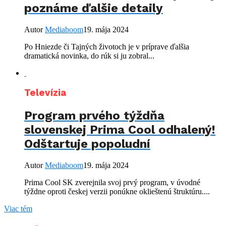
poznáme ďalšie detaily
Autor
Mediaboom
19. mája 2024
Po Hniezde či Tajných životoch je v príprave ďalšia
dramatická novinka, do rúk si ju zobral...
Televízia
Program prvého týždňa
slovenskej Prima Cool odhalený!
Odštartuje popoludní
Autor
Mediaboom
19. mája 2024
Prima Cool SK zverejnila svoj prvý program, v úvodné
týždne oproti českej verzii ponúkne oklieštenú štruktúru....
Viac tém