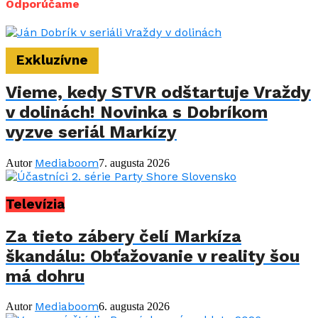
Odporúčame
Exkluzívne
Vieme, kedy STVR odštartuje Vraždy
v dolinách! Novinka s Dobríkom
vyzve seriál Markízy
Mediaboom
Autor
7. augusta 2026
Televízia
Za tieto zábery čelí Markíza
škandálu: Obťažovanie v reality šou
má dohru
Mediaboom
Autor
6. augusta 2026