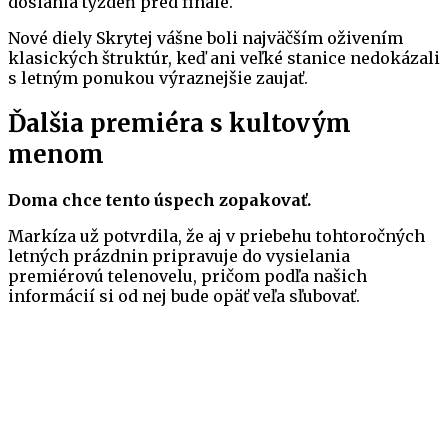
dosiahla týždeň pred finále.
Nové diely Skrytej vášne boli najväčším oživením
klasických štruktúr, keď ani veľké stanice nedokázali
s letným ponukou výraznejšie zaujať.
Ďalšia premiéra s kultovým
menom
Doma chce tento úspech zopakovať.
Markíza už potvrdila, že aj v priebehu tohtoročných
letných prázdnin pripravuje do vysielania
premiérovú telenovelu, pričom podľa našich
informácií si od nej bude opäť veľa sľubovať.