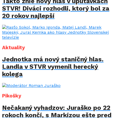
Takto znie nový hlas v upútavkách
STVR! Diváci rozhodli, ktorý bol za
20 rokov najlepší
Aktuality
Jednotka má nový staničný hlas.
Landla v STVR vymenil herecký
kolega
Pikošky
Nečakaný vyhadzov: Juraško po 22
rokoch končí, s Markízou ešte pred