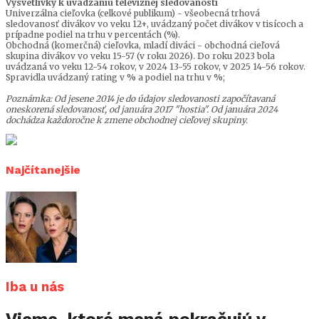
Vysvetlivky k uvádzaniu televíznej sledovanosti
Univerzálna cieľovka (celkové publikum) - všeobecná trhová
sledovanosť divákov vo veku 12+, uvádzaný počet divákov v tisícoch a
prípadne podiel na trhu v percentách (%).
Obchodná (komerčná) cieľovka, mladí diváci - obchodná cieľová
skupina divákov vo veku 15-57 (v roku 2026). Do roku 2023 bola
uvádzaná vo veku 12-54 rokov, v 2024 13-55 rokov, v 2025 14-56 rokov.
Spravidla uvádzaný rating v % a podiel na trhu v %;
Poznámka: Od jesene 2014 je do údajov sledovanosti započítavaná
oneskorená sledovanosť, od januára 2017 "hostia". Od januára 2024
dochádza každoročne k zmene obchodnej cieľovej skupiny.
Najčítanejšie
Iba u nás
Vieme, ktoré mená pokračujú v