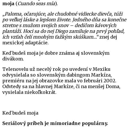
moja
(
Cuando seas mía
).
„Paloma, očarujúce, ale chudobné vidiecke dievča, túži
po veľkej láske a lepšom živote. Jedného dňa sa konečne
stretne s mužom svojich snov – dedičom kávových
plantáži. Hoci sa do nej Diego zamiluje na prvý pohľad,
ich vzťah čelí mnohým ťažkým skúškam…“
znej dej
mexickej adaptácie.
Keď budeš moja je dobre známa aj slovenským
divákom.
Telenovelu už necelý rok po uvedení v Mexiku
odvysielala so slovenským dabingom Markíza,
premiéru na jej obrazovke mala vo februári 2002.
Odvtedy sa na hlavnej Markíze, či na menšej Doma,
vysielala niekoľkokrát.
Keď budeš moja
Seriálový príbeh je mimoriadne populárny.