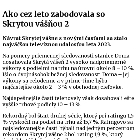
Ako cez leto zabodovala so
Skrytou vášňou 2
Návrat Skrytej vášne s novými časťami sa stalo
najväčšou televíznou udalosťou leta 2023.
Na pomery priemernej sledovanosti stanice Doma
dosahovala Skrytá vášeň 2 vysoko nadpriemerné
výkony s podielmi na trhu na úrovni okolo 8 – 10 %.
Išlo o dvojnásobok bežnej sledovanosti Doma – jej
výkony sa celodenne a v prime-time hýbu
najčastejšie okolo 2 – 3 % v obchodnej cieľovke.
Najúspešnejšie časti telenovely však dosahovali ešte
vyššie trhové podiely 10 – 13 %.
Rekordný bol štart druhej série, ktorý pri ratingu 1,5
% vyskočil na podiel na trhu až 15,7 %. Ratingovo sa
najsledovanejšie časti hýbali nad jedným percentom,
rekordom Skrytej vášne 2 bol rating 1,9 %, ktorý