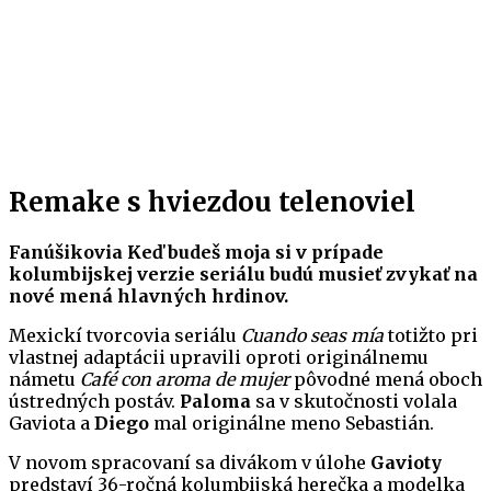
Remake s hviezdou telenoviel
Fanúšikovia Keď budeš moja si v prípade
kolumbijskej verzie seriálu budú musieť zvykať na
nové mená hlavných hrdinov.
Mexickí tvorcovia seriálu
Cuando seas mía
totižto pri
vlastnej adaptácii
upravili oproti originálnemu
námetu
Café con aroma de mujer
pôvodné mená oboch
ústredných postáv.
Paloma
sa v skutočnosti volala
Gaviota a
Diego
mal originálne meno Sebastián.
V novom spracovaní sa divákom v úlohe
Gavioty
predstaví 36-ročná kolumbijská herečka a modelka