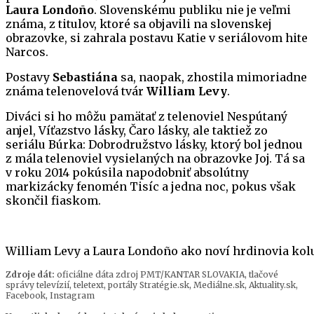
Laura Londoño
. Slovenskému publiku nie je veľmi
známa, z titulov, ktoré sa objavili na slovenskej
obrazovke, si zahrala postavu Katie v seriálovom hite
Narcos.
Postavy
Sebastiána
sa, naopak, zhostila mimoriadne
známa telenovelová tvár
William Levy
.
Diváci si ho môžu pamätať z telenoviel Nespútaný
anjel, Víťazstvo lásky, Čaro lásky, ale taktiež zo
seriálu Búrka: Dobrodružstvo lásky, ktorý bol jednou
z mála telenoviel vysielaných na obrazovke Joj. Tá sa
v roku 2014 pokúsila napodobniť absolútny
markizácky fenomén Tisíc a jedna noc, pokus však
skončil fiaskom.
William Levy a Laura Londoño ako noví hrdinovia ko
Zdroje dát:
oficiálne dáta zdroj PMT/KANTAR SLOVAKIA, tlačové
správy televízií, teletext, portály Stratégie.sk, Mediálne.sk, Aktuality.sk,
Facebook, Instagram