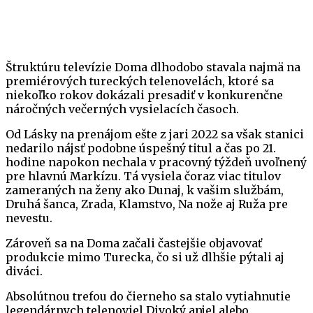
Štruktúru televízie Doma dlhodobo stavala najmä na
premiérových tureckých telenovelách, ktoré sa
niekoľko rokov dokázali presadiť v konkurenčne
náročných večerných vysielacích časoch.
Od Lásky na prenájom ešte z jari 2022 sa však stanici
nedarilo nájsť podobne úspešný titul a čas po 21.
hodine napokon nechala v pracovný týždeň uvoľnený
pre hlavnú Markízu. Tá vysiela čoraz viac titulov
zameraných na ženy ako Dunaj, k vašim službám,
Druhá šanca, Zrada, Klamstvo, Na nože aj Ruža pre
nevestu.
Zároveň sa na Doma začali častejšie objavovať
produkcie mimo Turecka, čo si už dlhšie pýtali aj
diváci.
Absolútnou trefou do čierneho sa stalo vytiahnutie
legendárnych telenoviel Divoký anjel alebo