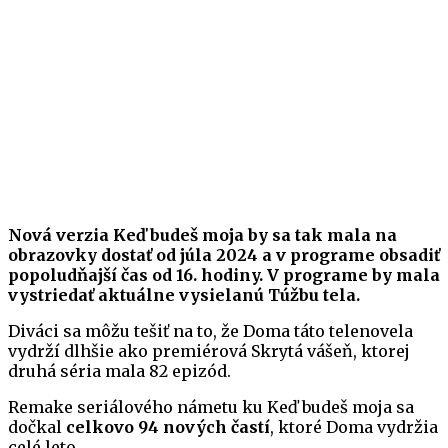
Nová verzia Keď budeš moja by sa tak mala na
obrazovky dostať od júla 2024 a v programe obsadiť
popoludňajší čas od 16. hodiny. V programe by mala
vystriedať aktuálne vysielanú Túžbu tela.
Diváci sa môžu tešiť na to, že Doma táto telenovela
vydrží dlhšie ako premiérová Skrytá vášeň, ktorej
druhá séria mala 82 epizód.
Remake seriálového námetu ku Keď budeš moja sa
dočkal
celkovo 94 nových častí
, ktoré Doma vydržia
celé leto.