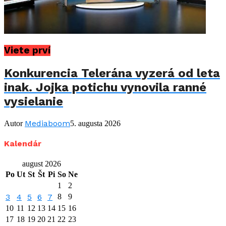
Viete prví
Konkurencia Telerána vyzerá od leta
inak. Jojka potichu vynovila ranné
vysielanie
Mediaboom
Autor
5. augusta 2026
Kalendár
august 2026
Po
Ut
St
Št
Pi
So
Ne
1
2
3
4
5
6
7
8
9
10
11
12
13
14
15
16
17
18
19
20
21
22
23