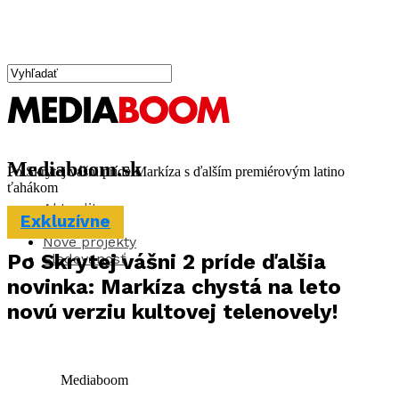
Mediaboom.sk
Po Skrytej vášni príde Markíza s ďalším premiérovým latino
ťahákom
Aktuality
Exkluzívne
Exkluzívne
Nové projekty
Po Skrytej vášni 2 príde ďalšia
Sledovanosť
novinka: Markíza chystá na leto
novú verziu kultovej telenovely!
Mediaboom