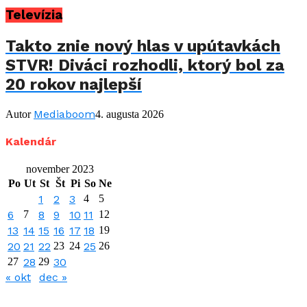
Televízia
Takto znie nový hlas v upútavkách
STVR! Diváci rozhodli, ktorý bol za
20 rokov najlepší
Mediaboom
Autor
4. augusta 2026
Kalendár
november 2023
Po
Ut
St
Št
Pi
So
Ne
1
2
3
4
5
6
7
8
9
10
11
12
13
14
15
16
17
18
19
20
21
22
23
24
25
26
27
28
29
30
« okt
dec »