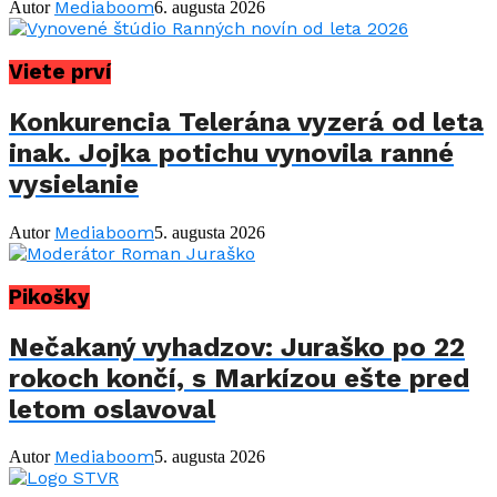
Mediaboom
Autor
6. augusta 2026
Viete prví
Konkurencia Telerána vyzerá od leta
inak. Jojka potichu vynovila ranné
vysielanie
Mediaboom
Autor
5. augusta 2026
Pikošky
Nečakaný vyhadzov: Juraško po 22
rokoch končí, s Markízou ešte pred
letom oslavoval
Mediaboom
Autor
5. augusta 2026