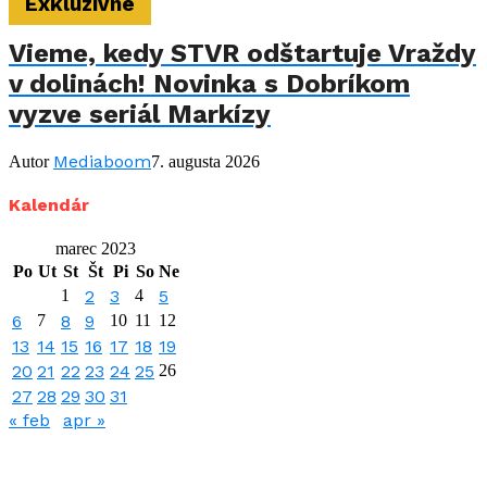
Exkluzívne
Vieme, kedy STVR odštartuje Vraždy
v dolinách! Novinka s Dobríkom
vyzve seriál Markízy
Mediaboom
Autor
7. augusta 2026
Kalendár
marec 2023
Po
Ut
St
Št
Pi
So
Ne
1
2
3
4
5
6
7
8
9
10
11
12
13
14
15
16
17
18
19
20
21
22
23
24
25
26
27
28
29
30
31
« feb
apr »