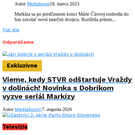
Autor
Mediaboom
18. marca 2023
Markíza sa po predčasnom konci Márie Čírovej rozhodla do
šou zavolať novú tanečnú dvojicu. Rozšírila pritom...
Viac tém
Odporúčame
Exkluzívne
Vieme, kedy STVR odštartuje Vraždy
v dolinách! Novinka s Dobríkom
vyzve seriál Markízy
Mediaboom
Autor
7. augusta 2026
Televízia