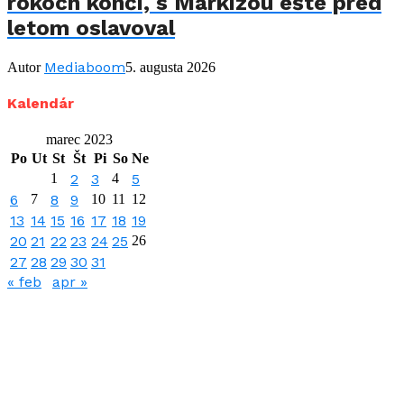
rokoch končí, s Markízou ešte pred
letom oslavoval
Mediaboom
Autor
5. augusta 2026
Kalendár
marec 2023
Po
Ut
St
Št
Pi
So
Ne
1
2
3
4
5
6
7
8
9
10
11
12
13
14
15
16
17
18
19
20
21
22
23
24
25
26
27
28
29
30
31
« feb
apr »