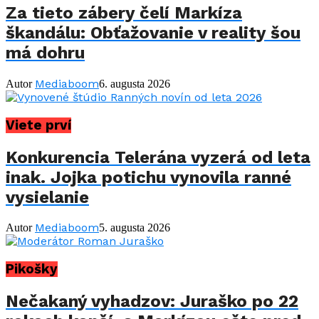
Za tieto zábery čelí Markíza
škandálu: Obťažovanie v reality šou
má dohru
Mediaboom
Autor
6. augusta 2026
Viete prví
Konkurencia Telerána vyzerá od leta
inak. Jojka potichu vynovila ranné
vysielanie
Mediaboom
Autor
5. augusta 2026
Pikošky
Nečakaný vyhadzov: Juraško po 22