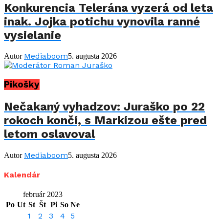
Konkurencia Telerána vyzerá od leta
inak. Jojka potichu vynovila ranné
vysielanie
Mediaboom
Autor
5. augusta 2026
Pikošky
Nečakaný vyhadzov: Juraško po 22
rokoch končí, s Markízou ešte pred
letom oslavoval
Mediaboom
Autor
5. augusta 2026
Kalendár
február 2023
Po
Ut
St
Št
Pi
So
Ne
1
2
3
4
5