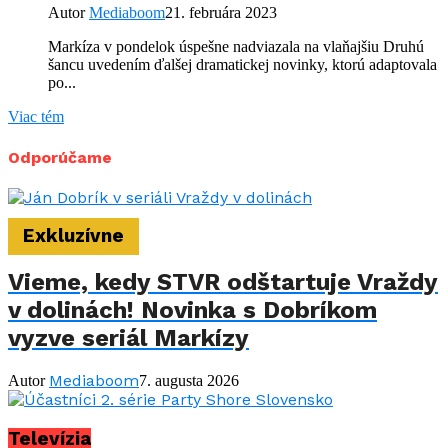
Autor
Mediaboom
21. februára 2023
Markíza v pondelok úspešne nadviazala na vlaňajšiu Druhú
šancu uvedením ďalšej dramatickej novinky, ktorú adaptovala
po...
Viac tém
Odporúčame
Exkluzívne
Vieme, kedy STVR odštartuje Vraždy
v dolinách! Novinka s Dobríkom
vyzve seriál Markízy
Mediaboom
Autor
7. augusta 2026
Televízia