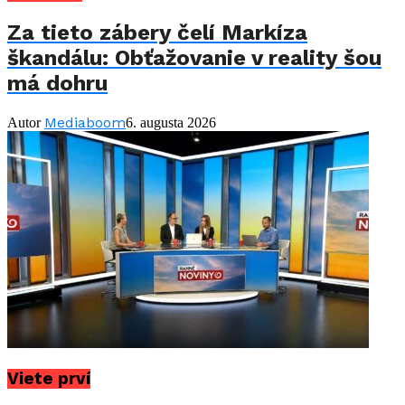
Za tieto zábery čelí Markíza
škandálu: Obťažovanie v reality šou
má dohru
Mediaboom
Autor
6. augusta 2026
Viete prví