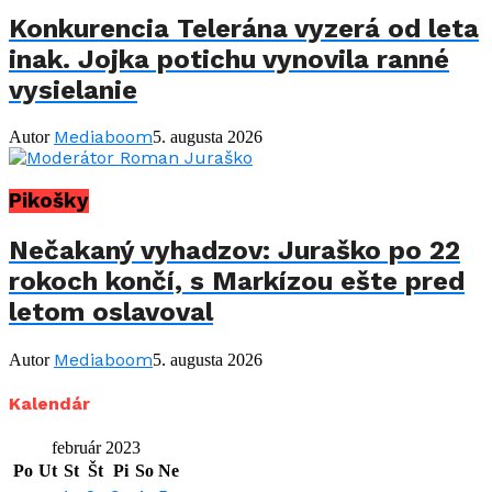
Konkurencia Telerána vyzerá od leta
inak. Jojka potichu vynovila ranné
vysielanie
Mediaboom
Autor
5. augusta 2026
Pikošky
Nečakaný vyhadzov: Juraško po 22
rokoch končí, s Markízou ešte pred
letom oslavoval
Mediaboom
Autor
5. augusta 2026
Kalendár
február 2023
Po
Ut
St
Št
Pi
So
Ne