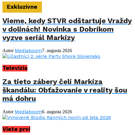
Exkluzívne
Vieme, kedy STVR odštartuje Vraždy
v dolinách! Novinka s Dobríkom
vyzve seriál Markízy
Mediaboom
Autor
7. augusta 2026
Televízia
Za tieto zábery čelí Markíza
škandálu: Obťažovanie v reality šou
má dohru
Mediaboom
Autor
6. augusta 2026
Viete prví