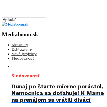
Mediaboom.sk
Aktuality
Exkluzívne
Nové projekty
Sledovanosť
Sledovanosť
Dunaj po štarte mierne porástol,
Nemocnica sa doťahuje! K Mame
na prenájom sa vrátili diváci