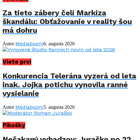
Za tieto zábery čelí Markíza
škandálu: Obťažovanie v reality šou
má dohru
Mediaboom
Autor
6. augusta 2026
Viete prví
Konkurencia Telerána vyzerá od leta
inak. Jojka potichu vynovila ranné
vysielanie
Mediaboom
Autor
5. augusta 2026
Pikošky
Nečakaný vyhadzov: Juraško po 22