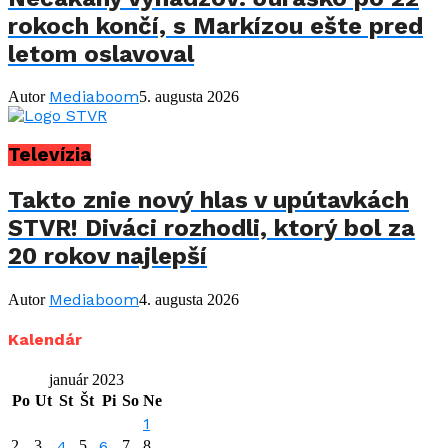
rokoch končí, s Markízou ešte pred
letom oslavoval
Mediaboom
Autor
5. augusta 2026
Televízia
Takto znie nový hlas v upútavkách
STVR! Diváci rozhodli, ktorý bol za
20 rokov najlepší
Mediaboom
Autor
4. augusta 2026
Kalendár
január 2023
Po
Ut
St
Št
Pi
So
Ne
1
2
3
4
5
6
7
8