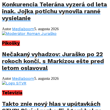
Konkurencia Telerána vyzerá od leta
inak. Jojka potichu vynovila ranné
vysielanie
Mediaboom
Autor
5. augusta 2026
Pikošky
Nečakaný vyhadzov: Juraško po 22
rokoch končí, s Markízou ešte pred
letom oslavoval
Mediaboom
Autor
5. augusta 2026
Televízia
Takto znie nový hlas v upútavkách