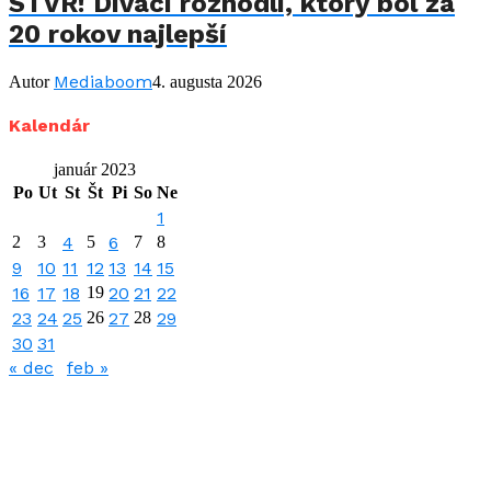
STVR! Diváci rozhodli, ktorý bol za
20 rokov najlepší
Mediaboom
Autor
4. augusta 2026
Kalendár
január 2023
Po
Ut
St
Št
Pi
So
Ne
1
2
3
4
5
6
7
8
9
10
11
12
13
14
15
16
17
18
19
20
21
22
23
24
25
26
27
28
29
30
31
« dec
feb »