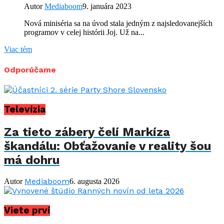
Autor
Mediaboom
9. januára 2023
Nová miniséria sa na úvod stala jedným z najsledovanejších
programov v celej histórii Joj. Už na...
Viac tém
Odporúčame
Televízia
Za tieto zábery čelí Markíza
škandálu: Obťažovanie v reality šou
má dohru
Mediaboom
Autor
6. augusta 2026
Viete prví