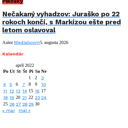
Pikošky
Nečakaný vyhadzov: Juraško po 22
rokoch končí, s Markízou ešte pred
letom oslavoval
Mediaboom
Autor
5. augusta 2026
Kalendár
apríl 2022
Po
Ut
St
Št
Pi
So
Ne
1
2
3
4
5
6
7
8
9
10
11
12
13
14
15
16
17
18
19
20
21
22
23
24
25
26
27
28
29
30
« mar
máj »