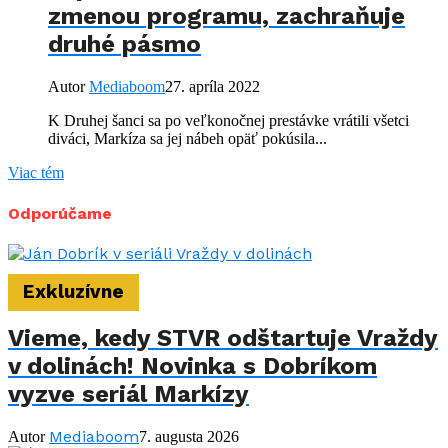
zmenou programu, zachraňuje
druhé pásmo
Autor
Mediaboom
27. apríla 2022
K Druhej šanci sa po veľkonočnej prestávke vrátili všetci
diváci, Markíza sa jej nábeh opäť pokúsila...
Viac tém
Odporúčame
Exkluzívne
Vieme, kedy STVR odštartuje Vraždy
v dolinách! Novinka s Dobríkom
vyzve seriál Markízy
Mediaboom
Autor
7. augusta 2026