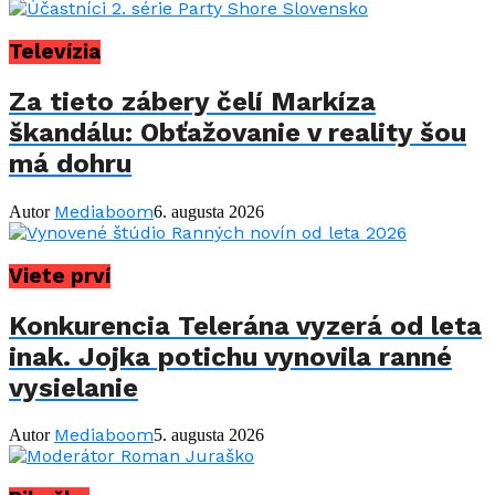
Televízia
Za tieto zábery čelí Markíza
škandálu: Obťažovanie v reality šou
má dohru
Mediaboom
Autor
6. augusta 2026
Viete prví
Konkurencia Telerána vyzerá od leta
inak. Jojka potichu vynovila ranné
vysielanie
Mediaboom
Autor
5. augusta 2026