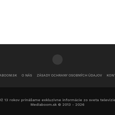
ABOOM.SK
O NÁS
ZÁSADY OCHRANY OSOBNÝCH ÚDAJOV
KON
Už 13 rokov prinášame exkluzívne informácie zo sveta televízie
Mediaboom.sk © 2013 - 2026