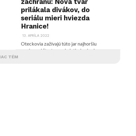
záchranu: Nová tvár
prilákala divákov, do
seriálu mieri hviezda
Hranice!
13. APRÍLA 2022
Oteckovia zažívajú túto jar najhoršiu
sezónu od štartu pred piatimi rokmi,
neúspech sa snažia zvrátiť novými...
IAC TÉM