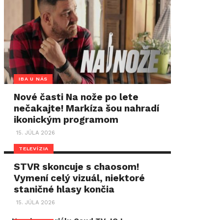
IBA U NÁS
Nové časti Na nože po lete
nečakajte! Markíza šou nahradí
ikonickým programom
15. JÚLA 2026
TELEVÍZIA
STVR skoncuje s chaosom!
Vymení celý vizuál, niektoré
staničné hlasy končia
15. JÚLA 2026