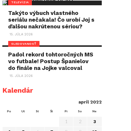
TELEVÍZIA
Takýto výbuch vlastného
seriálu nečakala! Čo urobí Joj s
ďalšou nakrútenou sériou?
15. JÚLA 2026
SLEDOVANOSŤ
Padol rekord tohtoročných MS
vo futbale! Postup Španielov
do finále na Jojke valcoval
15. JÚLA 2026
Kalendár
apríl 2022
Po
Ut
St
Št
Pi
So
Ne
1
2
3