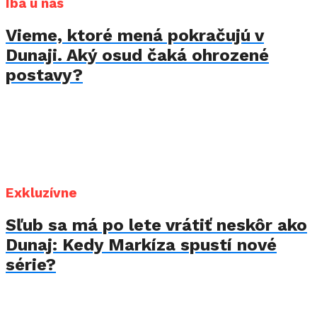
Iba u nás
Vieme, ktoré mená pokračujú v
Dunaji. Aký osud čaká ohrozené
postavy?
Exkluzívne
Sľub sa má po lete vrátiť neskôr ako
Dunaj: Kedy Markíza spustí nové
série?