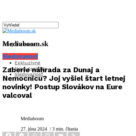
Mediaboom.sk
Zdroj: TV Prima
Sledovanosť
Aktuality
Exkluzívne
Nové projekty
Zaberie náhrada za Dunaj a
Sledovanosť
Nemocnicu? Joj vyšiel štart letnej
novinky! Postup Slovákov na Eure
valcoval
Mediaboom
27. júna 2024
/ 3 min. čítania