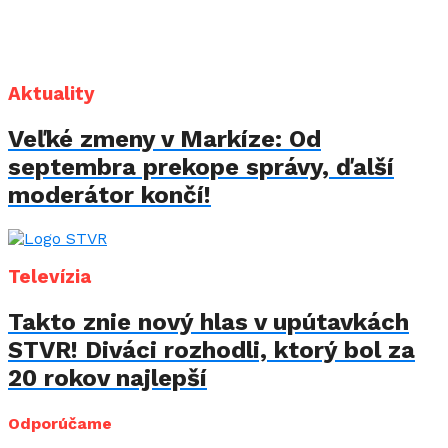
Aktuality
Veľké zmeny v Markíze: Od
septembra prekope správy, ďalší
moderátor končí!
Televízia
Takto znie nový hlas v upútavkách
STVR! Diváci rozhodli, ktorý bol za
20 rokov najlepší
Odporúčame