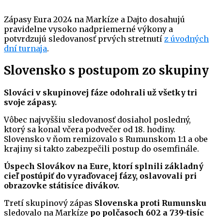
Zápasy Eura 2024 na Markíze a Dajto dosahujú
pravidelne vysoko nadpriemerné výkony a
potvrdzujú sledovanosť prvých stretnutí
z úvodných
dní turnaja
.
Slovensko s postupom zo skupiny
Slováci v skupinovej fáze odohrali už všetky tri
svoje zápasy.
Vôbec najvyššiu sledovanosť dosiahol posledný,
ktorý sa konal včera podvečer od 18. hodiny.
Slovensko v ňom remizovalo s Rumunskom 1:1 a obe
krajiny si takto zabezpečili postup do osemfinále.
Úspech Slovákov na Eure, ktorí splnili základný
cieľ postúpiť do vyraďovacej fázy, oslavovali pri
obrazovke státisíce divákov.
Tretí skupinový zápas
Slovenska proti Rumunsku
sledovalo na Markíze
po polčasoch 602 a 739-tisíc