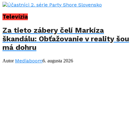
Televízia
Za tieto zábery čelí Markíza
škandálu: Obťažovanie v reality šou
má dohru
Mediaboom
Autor
6. augusta 2026