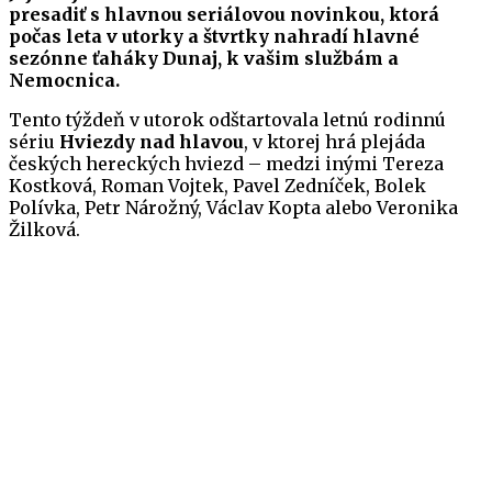
presadiť s hlavnou seriálovou novinkou, ktorá
počas leta v utorky a štvrtky nahradí hlavné
sezónne ťaháky Dunaj, k vašim službám a
Nemocnica.
Tento týždeň v utorok odštartovala letnú rodinnú
sériu
Hviezdy nad hlavou
, v ktorej hrá plejáda
českých hereckých hviezd – medzi inými Tereza
Kostková, Roman Vojtek, Pavel Zedníček, Bolek
Polívka, Petr Nárožný, Václav Kopta alebo Veronika
Žilková.