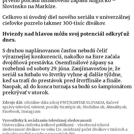
prvého polčasu futbalového zápasu Anglicko –
Slovinsko na Markíze.
Celkovo si úvodný diel nového seriálu v univerzálnej
cieľovke pozrelo takmer 300-tisíc divákov.
Hviezdy nad hlavou môžu svoj potenciál odkryť už
dnes.
S druhou naplánovanou časťou nebudú čeliť
výraznejšej konkurencii, nakoľko na Eure začala
dvojdňová prestávka. Osemfinálové zápasy sa
rozbehnú od soboty 29. júna. Zaujímavosťou je, že
seriál sa futbalu vo štvrtky vyhne aj ďalšie týždne,
keď sa trafí do prestávok pred štvrťfinále a finále.
Naopak, až do konca turnaja sa budú so šampionátom
prekrývať v utorok.
Zdroje dát:
oficiálne dáta zdroj PMT/KANTAR SLOVAKIA, tlačové
správy televízií, teletext, portály Stratégie.sk, Mediálne.sk, Aktuality.sk,
Facebook, Instagram
Vysvetlivky k uvádzaniu televíznej sledovanosti
Univerzálna cieľovka (celkové publikum) - všeobecná trhová
sledovanosť divákov vo veku 12+, uvádzaný počet divákov v tisícoch a
prípadne podiel na trhu v percentách (%).