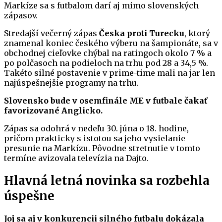
Markíze sa s futbalom darí aj mimo slovenských
zápasov.
Stredajší večerný zápas
Česka proti Turecku
, ktorý
znamenal koniec českého výberu na šampionáte, sa v
obchodnej cieľovke chýbal na ratingoch okolo 7 % a
po polčasoch na podieloch na trhu pod 28 a 34,5 %.
Takéto silné postavenie v prime-time mali na jar len
najúspešnejšie programy na trhu.
Slovensko bude v osemfinále ME v futbale čakať
favorizované Anglicko.
Zápas sa odohrá v nedeľu 30. júna o 18. hodine,
pričom prakticky s istotou sa jeho vysielanie
presunie na Markízu. Pôvodne stretnutie v tomto
termíne avizovala televízia na Dajto.
Hlavná letná novinka sa rozbehla
úspešne
Joj sa aj v konkurencii silného futbalu dokázala