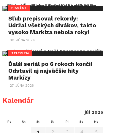
PIKOŠKY
Sľub prepisoval rekordy:
Udržal všetkých divákov, takto
vysoko Markíza nebola roky!
30. JÚNA 2026
TELEVÍZIA
Ďalší seriál po 6 rokoch končí!
Odstavil aj najväčšie hity
Markízy
27. JÚNA 2026
Kalendár
júl 2026
Po
Ut
St
Št
Pi
So
Ne
2
3
4
5
1