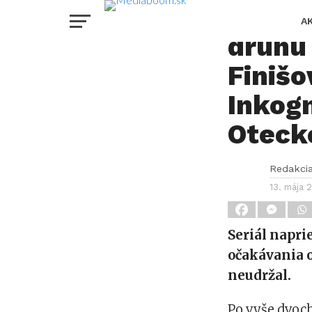
Výprav
A
druhú
Finišo
Inkogn
Oteck
Redakci
13. mája 
Seriál napri
očakávania o
neudržal.
Po vyše dvoc