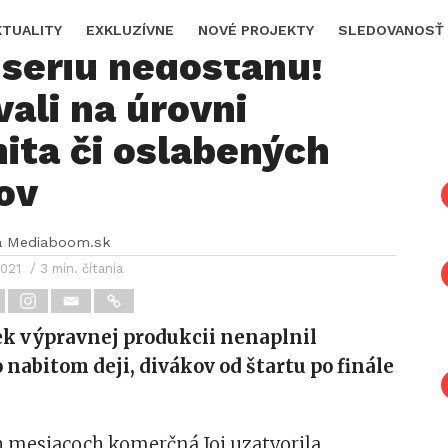
ní Slovania sa lúčia,
KTUALITY
EXKLUZÍVNE
NOVÉ PROJEKTY
SLEDOVANOSŤ
 sériu nedostanú!
vali na úrovni
ita či oslabených
ov
a Mediaboom.sk
2021
/ 3 min. čítania
ek výpravnej produkcii nenaplnil
 nabitom deji, divákov od štartu po finále
h mesiacoch komerčná Joj uzatvorila