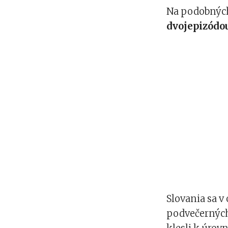
Na podobných
dvojepizódo
Slovania sa v
podvečerných 