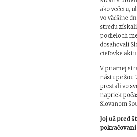
klesli k úrov
ako večeru, ub
vo väčšine d
stredu získali
podieloch me
dosahovali S
cieľovke akt
V priamej str
nástupe šou 2
prestali vo sv
napriek počasi
Slovanom šou 
Joj už pred 
pokračovaní