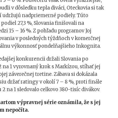
ni 5 – 6 %. Podvečeru však oveľa výraznejšie,
udli v dôsledku tepla diváci, Oteckovia si tak
ní udržujú nadpriemerné podiely. Túto
 podiel 27,3 %, Slovania finišovali na
dzi 15 – 16 %. Z pohľadu programov Joj
lovania v posledných týždňoch v komerčnej
uálnu výkonnosť pondelňajšieho Inkognita.
edajšej konkurencii držali Slovania po
 na 1 vyrovnaný krok s Markízou, stíhať jej
ojej záverečnej tretine. Zábava si dokázala
u držať ratingy v okolí 7 – 8 %, proti finále
2 na 1 sledovalo celkovo 380-tisíc divákov.
štartom výpravnej série oznámila, že s jej
m nepočíta.