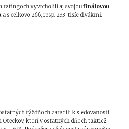
 ratingoch vyvrcholili aj svojou
finálovou
u
a s celkovo 266, resp. 233-tisíc divákmi.
 ostatných týždňoch zaradili k sledovanosti
Oteckov, ktorí v ostatných dňoch taktiež