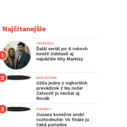
Najčítanejšie
TELEVÍZIA
Ďalší seriál po 6 rokoch
končí! Odstavil aj
najväčšie hity Markízy
EXKLUZÍVNE
Ožila jedna z najhorších
prevádzok z Na nože!
Zatvoriť ju nechal aj
Novák
PIKOŠKY
Zuzana konečne urobí
rozhodnutie: Vo finále ju
čaká poriadne