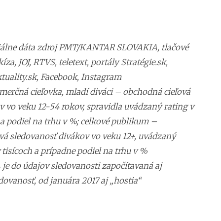
iciálne dáta zdroj PMT/KANTAR SLOVAKIA, tlačové
za, JOJ, RTVS, teletext, portály Stratégie.sk,
tuality.sk, Facebook, Instagram
merčná cieľovka, mladí diváci – obchodná cieľová
 vo veku 12-54 rokov, spravidla uvádzaný rating v
a podiel na trhu v %; celkové publikum –
vá sledovanosť divákov vo veku 12+, uvádzaný
 tisícoch a prípadne podiel na trhu v %
 je do údajov sledovanosti započítavaná aj
ovanosť, od januára 2017 aj „hostia“