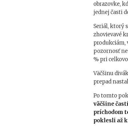
obrazovke, k
jednej časti 
Seriál, ktorý 
zhovievavé k
produkciám, 
pozornosť ne
% pri celkovo
Väčšinu divá
prepad nasta
Po tomto pok
väčšine častí
príchodom t
poklesli až k