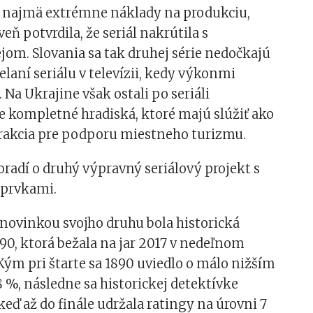
 najmä extrémne náklady na produkciu,
veň potvrdila, že seriál nakrútila s
om. Slovania sa tak druhej série nedočkajú
elaní seriálu v televízii, kedy výkonmi
 Na Ukrajine však ostali po seriáli
e kompletné hradiská, ktoré majú slúžiť ako
akcia pre podporu miestneho turizmu.
 poradí o druhý výpravný seriálový projekt s
 prvkami.
novinkou svojho druhu bola historická
90, ktorá bežala na jar 2017 v nedeľnom
ým pri štarte sa 1890 uviedlo o málo nižším
 %, následne sa historickej detektívke
 keď až do finále udržala ratingy na úrovni 7