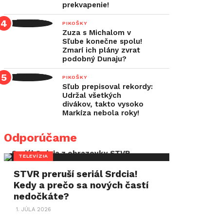
prekvapenie!
PIKOŠKY
Zuza s Michalom v
Sľube konečne spolu!
Zmarí ich plány zvrat
podobný Dunaju?
PIKOŠKY
Sľub prepisoval rekordy:
Udržal všetkých
divákov, takto vysoko
Markíza nebola roky!
Odporúčame
TELEVÍZIA
STVR preruší seriál Srdcia!
Kedy a prečo sa nových častí
nedočkáte?
1. JÚLA 2026