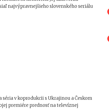
siaľ najvýpravnejšieho slovenského seriálu
 séria v koprodukcii s Ukrajinou a Českom
vojej premiére prednosť na televíznej