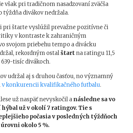
de však pri tradičnom nasadzovaní zväčša
do týždňa divákov nedržala.
si pri štarte vyslúžil prevažne pozitívne či
ritiky v kontraste k zahraničným
vo svojom priebehu tempo a divácku
držal, rekordným ostal
štart
na ratingu 11,5
 639-tisíc divákoch.
kov udržal aj s druhou časťou, no významný
l
v konkurencii kvalifikačného futbalu
.
lese už naspäť nevyskočil a
následne sa vo
 hýbal už v okolí 7 ratingov. Tie s
eplejšieho počasia v posledných týždňoch
 úrovni okolo 5 %.