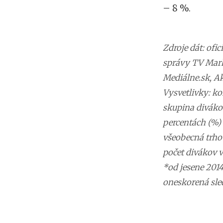
– 8 %.
Zdroje dát: of
správy TV Markí
Mediálne.sk, Ak
Vysvetlivky: ko
skupina divákov
percentách (%) 
všeobecná trho
počet divákov v
*od jesene 2014
oneskorená sled