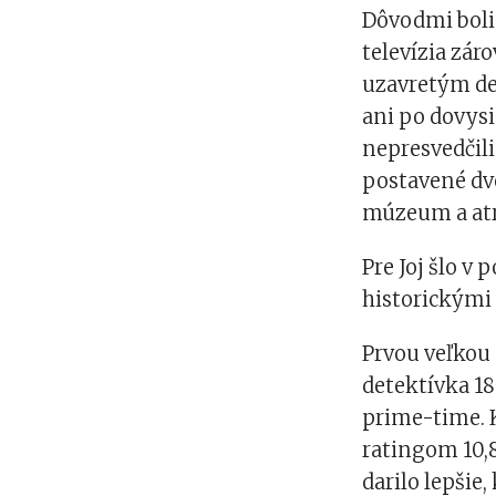
Dôvodmi boli
televízia záro
uzavretým dej
ani po dovysi
nepresvedčili.
postavené dv
múzeum a atr
Pre Joj šlo v
historickými
Prvou veľkou 
detektívka 18
prime-time. K
ratingom 10,8
darilo lepšie,