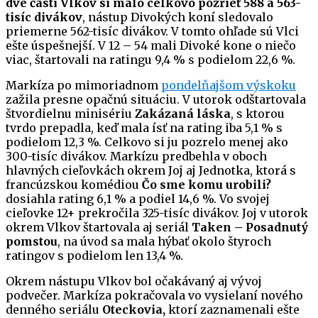
dve časti Vlkov si malo celkovo pozrieť 588 a 563-
tisíc divákov
, nástup Divokých koní sledovalo
priemerne 562-tisíc divákov. V tomto ohľade sú Vlci
ešte úspešnejší. V 12 – 54 mali Divoké kone o niečo
viac, štartovali na ratingu 9,4 % s podielom 22,6 %.
Markíza po mimoriadnom
pondelňajšom výskoku
zažila presne opačnú situáciu. V utorok odštartovala
štvordielnu minisériu
Zakázaná láska
, s ktorou
tvrdo prepadla, keď mala ísť na rating iba 5,1 % s
podielom 12,3 %. Celkovo si ju pozrelo menej ako
300-tisíc divákov. Markízu predbehla v oboch
hlavných cieľovkách okrem Joj aj Jednotka, ktorá s
francúzskou komédiou
Čo sme komu urobili?
dosiahla rating 6,1 % a podiel 14,6 %. Vo svojej
cieľovke 12+ prekročila 325-tisíc divákov. Joj v utorok
okrem Vlkov štartovala aj seriál
Taken – Posadnutý
pomstou
, na úvod sa mala hýbať okolo štyroch
ratingov s podielom len 13,4 %.
Okrem nástupu Vlkov bol očakávaný aj vývoj
podvečer. Markíza pokračovala vo vysielaní nového
denného seriálu
Oteckovia,
ktorí zaznamenali ešte