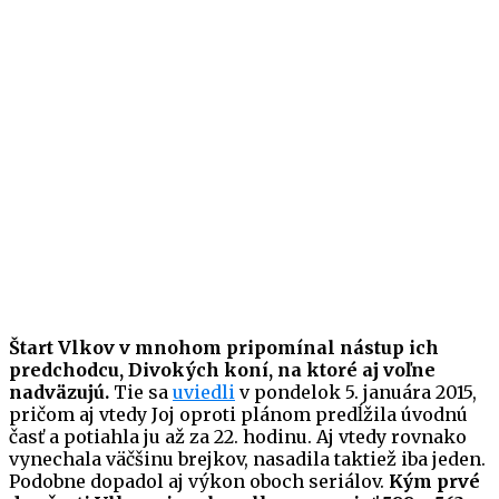
Štart Vlkov v mnohom pripomínal nástup ich
predchodcu, Divokých koní, na ktoré aj voľne
nadväzujú.
Tie sa
uviedli
v pondelok 5. januára 2015,
pričom aj vtedy Joj oproti plánom predĺžila úvodnú
časť a potiahla ju až za 22. hodinu. Aj vtedy rovnako
vynechala väčšinu brejkov, nasadila taktiež iba jeden.
Podobne dopadol aj výkon oboch seriálov.
Kým prvé