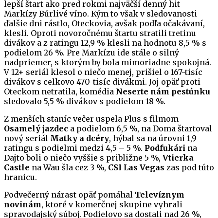
lepší štart ako pred rokmi najväčší denný hit
Markízy Búrlivé víno. Kým to však v sledovanosti
ďalšie dni rástlo, Oteckovia, avšak podľa očakávaní,
klesli. Oproti novoročnému štartu stratili tretinu
divákov a z ratingu 12,9 % klesli na hodnotu 8,5 % s
podielom 26 %. Pre Markízu ide stále o silný
nadpriemer, s ktorým by bola mimoriadne spokojná.
V 12+ seriál klesol o niečo menej, prišiel o 167-tisíc
divákov s celkovo 470-tisíc divákmi. Joj opäť proti
Oteckom netratila, komédia
Neserte nám pestúnku
sledovalo 5,5 % divákov s podielom 18 %.
Z menších staníc večer uspela Plus s filmom
Osamelý jazdec
a podielom 6,5 %, na Doma štartoval
nový seriál
Matky a dcéry
, hýbal sa na úrovni 1,9
ratingu s podielmi medzi 4,5 – 5 %.
Podfukári
na
Dajto boli o niečo vyššie s približne 5 %,
Vtierka
Castle
na Wau šla cez 3 %,
CSI Las Vegas
zas pod túto
hranicu.
Podvečerný nárast opäť pomáhal
Televíznym
novinám
, ktoré v komerčnej skupine vyhrali
spravodajský súboj. Podielovo sa dostali nad 26 %,