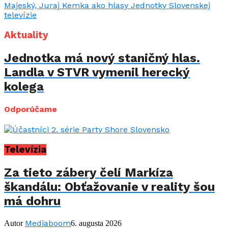
Aktuality
Jednotka má nový staničný hlas.
Landla v STVR vymenil herecký
kolega
Odporúčame
Televízia
Za tieto zábery čelí Markíza
škandálu: Obťažovanie v reality šou
má dohru
Mediaboom
Autor
6. augusta 2026