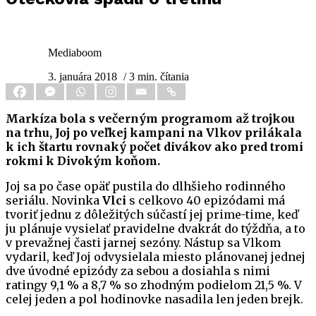
Mediaboom
3. januára 2018
/ 3 min. čítania
Markíza bola s večerným programom až trojkou
na trhu, Joj po veľkej kampani na Vlkov prilákala
k ich štartu rovnaký počet divákov ako pred tromi
rokmi k Divokým koňom.
Joj sa po čase opäť pustila do dlhšieho rodinného
seriálu. Novinka
Vlci
s celkovo 40 epizódami má
tvoriť jednu z dôležitých súčastí jej prime-time, keď
ju plánuje vysielať pravidelne dvakrát do týždňa, a to
v prevažnej časti jarnej sezóny. Nástup sa Vlkom
vydaril, keď Joj odvysielala miesto plánovanej jednej
dve úvodné epizódy za sebou a dosiahla s nimi
ratingy 9,1 % a 8,7 % so zhodným podielom 21,5 %. V
celej jeden a pol hodinovke nasadila len jeden brejk.