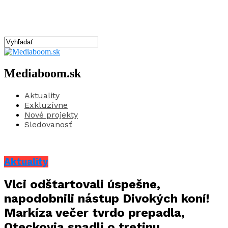
Mediaboom.sk
Aktuality
Exkluzívne
Nové projekty
Sledovanosť
Aktuality
Vlci odštartovali úspešne,
napodobnili nástup Divokých koní!
Markíza večer tvrdo prepadla,
Oteckovia spadli o tretinu