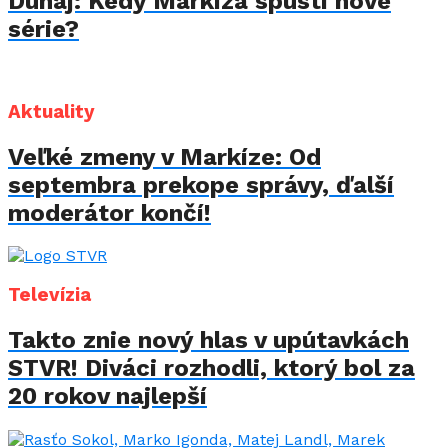
Dunaj: Kedy Markíza spustí nové
série?
Aktuality
Veľké zmeny v Markíze: Od
septembra prekope správy, ďalší
moderátor končí!
Televízia
Takto znie nový hlas v upútavkách
STVR! Diváci rozhodli, ktorý bol za
20 rokov najlepší