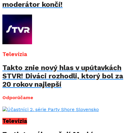
moderátor končí!
Televízia
Takto znie nový hlas v upútavkách
STVR! Diváci rozhodli, ktorý bol za
20 rokov najlepší
Odporúčame
Televízia