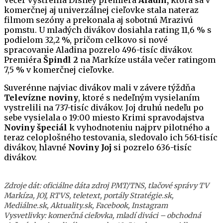
Večer vystrelila Disney premiéra
Aladin,
ktorá sa v
komerčnej aj univerzálnej cieľovke stala nateraz
filmom sezóny a prekonala aj sobotnú Mrazivú
pomstu. U mladých divákov dosiahla rating 11,6 % s
podielom 32,2 %, pričom celkovo si nové
spracovanie Aladina pozrelo 496-tisíc divákov.
Premiéra
Špindl 2
na Markíze ustála večer ratingom
7,5 % v komerčnej cieľovke.
Suverénne najviac divákov mali v závere týždňa
Televízne noviny
, ktoré s nedeľným vysielaním
vystrelili na 737-tisíc divákov. Joj druhú nedeľu po
sebe vysielala o 19:00 miesto Krimi spravodajstva
Noviny špeciál
k vyhodnoteniu najprv pilotného a
teraz celoplošného testovania, sledovalo ich 561-tisíc
divákov, hlavné
Noviny Joj
si pozrelo 636-tisíc
divákov.
Zdroje dát: oficiálne dáta zdroj PMT/TNS, tlačové správy TV
Markíza, JOJ, RTVS, teletext, portály Stratégie.sk,
Mediálne.sk, Aktuality.sk, Facebook, Instagram
Vysvetlivky: komerčná cieľovka, mladí diváci – obchodná