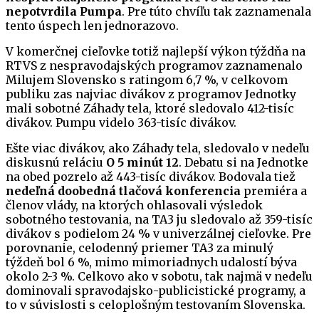
nepotvrdila
Pumpa
. Pre túto chvíľu tak zaznamenala
tento úspech len jednorazovo.
V komerčnej cieľovke totiž najlepší výkon týždňa na
RTVS z nespravodajských programov zaznamenalo
Milujem Slovensko s ratingom 6,7 %, v celkovom
publiku zas najviac divákov z programov Jednotky
mali sobotné Záhady tela, ktoré sledovalo 412-tisíc
divákov. Pumpu videlo 363-tisíc divákov.
Ešte viac divákov, ako Záhady tela, sledovalo v nedeľu
diskusnú reláciu
O 5 minút 12
. Debatu si na Jednotke
na obed pozrelo až 443-tisíc divákov. Bodovala tiež
nedeľná doobedná tlačová konferencia
premiéra a
členov vlády, na ktorých ohlasovali výsledok
sobotného testovania, na TA3 ju sledovalo až 359-tisíc
divákov s podielom 24 % v univerzálnej cieľovke. Pre
porovnanie, celodenný priemer TA3 za minulý
týždeň bol 6 %, mimo mimoriadnych udalostí býva
okolo 2-3 %. Celkovo ako v sobotu, tak najmä v nedeľu
dominovali spravodajsko-publicistické programy, a
to v súvislosti s celoplošným testovaním Slovenska.