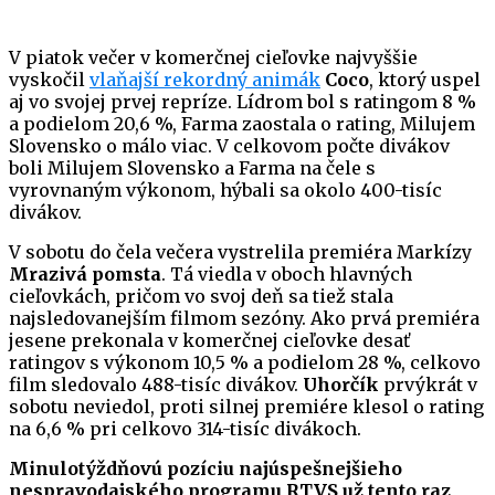
V piatok večer v komerčnej cieľovke najvyššie
vyskočil
vlaňajší rekordný animák
Coco
, ktorý uspel
aj vo svojej prvej repríze. Lídrom bol s ratingom 8 %
a podielom 20,6 %, Farma zaostala o rating, Milujem
Slovensko o málo viac. V celkovom počte divákov
boli Milujem Slovensko a Farma na čele s
vyrovnaným výkonom, hýbali sa okolo 400-tisíc
divákov.
V sobotu do čela večera vystrelila premiéra Markízy
Mrazivá pomsta
. Tá viedla v oboch hlavných
cieľovkách, pričom vo svoj deň sa tiež stala
najsledovanejším filmom sezóny. Ako prvá premiéra
jesene prekonala v komerčnej cieľovke desať
ratingov s výkonom 10,5 % a podielom 28 %, celkovo
film sledovalo 488-tisíc divákov.
Uhorčík
prvýkrát v
sobotu neviedol, proti silnej premiére klesol o rating
na 6,6 % pri celkovo 314-tisíc divákoch.
Minulotýždňovú pozíciu najúspešnejšieho
nespravodajského programu RTVS už tento raz