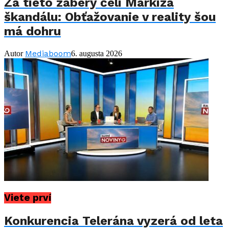
Za tieto zábery čelí Markíza
škandálu: Obťažovanie v reality šou
má dohru
Mediaboom
Autor
6. augusta 2026
Viete prví
Konkurencia Telerána vyzerá od leta