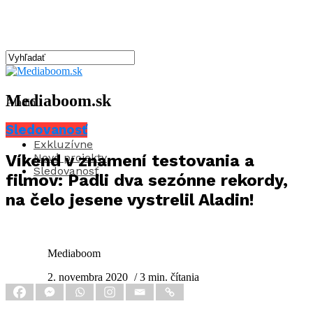
Mediaboom.sk
Aladin
Sledovanosť
Aktuality
Exkluzívne
Nové projekty
Víkend v znamení testovania a
Sledovanosť
filmov: Padli dva sezónne rekordy,
na čelo jesene vystrelil Aladin!
Mediaboom
2. novembra 2020
/ 3 min. čítania