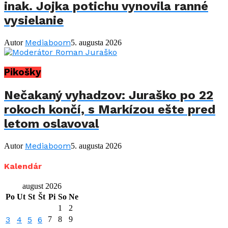
inak. Jojka potichu vynovila ranné
vysielanie
Mediaboom
Autor
5. augusta 2026
Pikošky
Nečakaný vyhadzov: Juraško po 22
rokoch končí, s Markízou ešte pred
letom oslavoval
Mediaboom
Autor
5. augusta 2026
Kalendár
august 2026
Po
Ut
St
Št
Pi
So
Ne
1
2
3
4
5
6
7
8
9